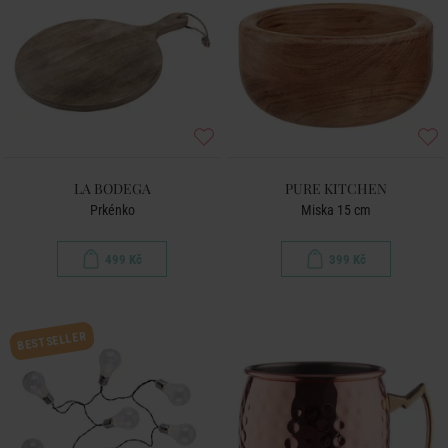
LA BODEGA
PURE KITCHEN
Prkénko
Miska 15 cm
499 Kč
399 Kč
BESTSELLER