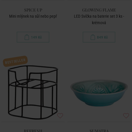
SPICE UP
GLOWING FLAME
Mini mlýnek na sůl nebo pepř
LED Svíčka na baterie set 3 ks -
krémová
149 Kč
849 Kč
BESTSELLER
REFRESH
SUMATRA