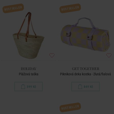
BESTSELLER
BESTSELLER
HOLIDAY
GET TOGETHER
Plážová taška
Pikniková deka kostka - žlutá/fialová
599 Kč
849 Kč
BESTSELLER