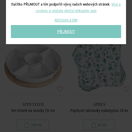
tlačítko PŘIJMOUT a tím podpořili vývoj našich webových stránek.
Více o
149 Kč
399 Kč
cookies si můžete přečíst kliknutím sem
NESOUHLASÍM
PŘIJMOUT
APPETIZER
APRÈS
Set misek na snacky 26 cm
Papírové ubrousky eukalyptus 20 ks
799 Kč
89 Kč