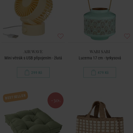
AIR WAVE
WABI SABI
Mini větrák s USB připojením - žlutá
Lucerna 17 cm - tyrkysová
299 Kč
479 Kč
BESTSELLER
-30
%