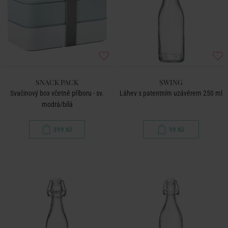
SNACK PACK
SWING
Svačinový box včetně příboru - sv.
Láhev s patentním uzávěrem 250 ml
modrá/bílá
399 Kč
99 Kč