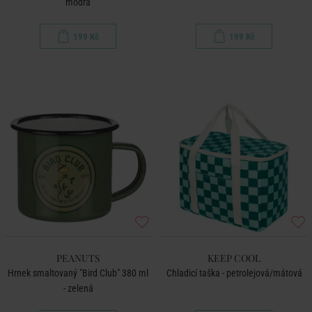
modrá
199 Kč
199 Kč
PEANUTS
KEEP COOL
Hrnek smaltovaný "Bird Club" 380 ml
Chladicí taška - petrolejová/mátová
- zelená