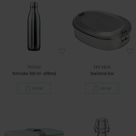
TO GO
TIN MAN
Termoska 500 ml - stříbrná
Svačinový box
399 Kč
399 Kč