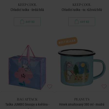
KEEP COOL
KEEP COOL
Chladicí taška - šedá/bílá
Chladicí taška - sv. růžová/bílá
449 Kč
449 Kč
BESTSELLER
BAG ATTACK
PEANUTS
Taška JUMBO Snoopy a květina -
Hrnek smaltovaný 380 ml - modrá