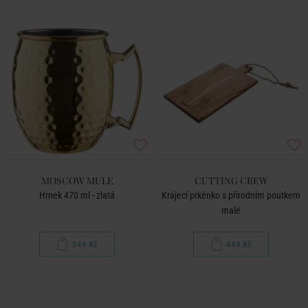
MOSCOW MULE
CUTTING CREW
Hrnek 470 ml - zlatá
Krájecí prkénko s přírodním poutkem
malé
349 Kč
449 Kč