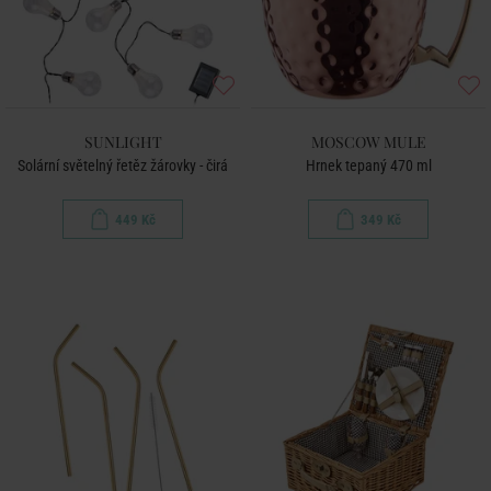
SUNLIGHT
MOSCOW MULE
Solární světelný řetěz žárovky - čirá
Hrnek tepaný 470 ml
449 Kč
349 Kč