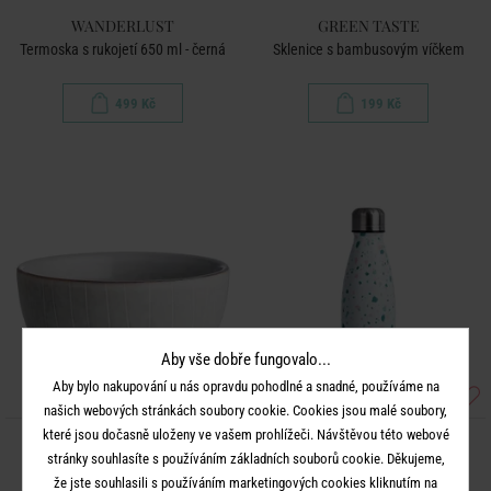
WANDERLUST
GREEN TASTE
Termoska s rukojetí 650 ml - černá
Sklenice s bambusovým víčkem
499 Kč
199 Kč
Aby vše dobře fungovalo...
Aby bylo nakupování u nás opravdu pohodlné a snadné, používáme na
našich webových stránkách soubory cookie. Cookies jsou malé soubory,
které jsou dočasně uloženy ve vašem prohlížeči. Návštěvou této webové
HENLEY
TO GO
stránky souhlasíte s používáním základních souborů cookie. Děkujeme,
Mistička na dip 200 ml
Termoska 0,5 l - mix
že jste souhlasili s používáním marketingových cookies kliknutím na