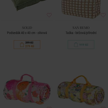
SOLID
SAN REMO
Podsedák 40 x 40 cm - olivová
Taška - béžová/přírodní
399 Kč
999 Kč
279 Kč