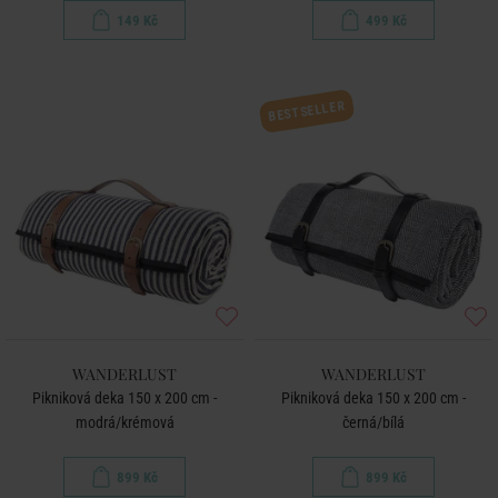
149 Kč
499 Kč
BESTSELLER
WANDERLUST
WANDERLUST
Pikniková deka 150 x 200 cm -
Pikniková deka 150 x 200 cm -
modrá/krémová
černá/bílá
899 Kč
899 Kč