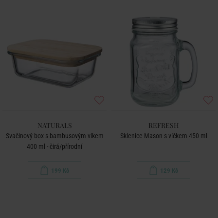
NATURALS
REFRESH
Svačinový box s bambusovým víkem
Sklenice Mason s víčkem 450 ml
400 ml - čirá/přírodní
199 Kč
129 Kč