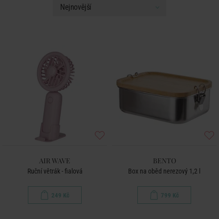
AIR WAVE
BENTO
Ruční větrák - fialová
Box na oběd nerezový 1,2 l
249 Kč
799 Kč