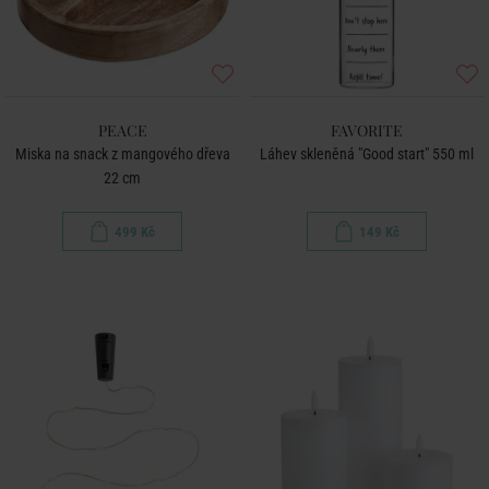
PEACE
FAVORITE
Miska na snack z mangového dřeva
Láhev skleněná "Good start" 550 ml
22 cm
499 Kč
149 Kč