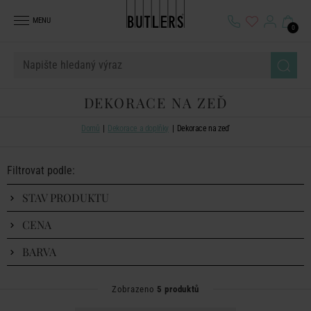
MENU
0
DEKORACE NA ZEĎ
Domů
Dekorace a doplňky
Dekorace na zeď
Filtrovat podle:
STAV PRODUKTU
CENA
BARVA
Zobrazeno
5 produktů