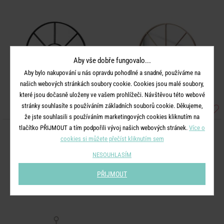
Aby vše dobře fungovalo...
Aby bylo nakupování u nás opravdu pohodlné a snadné, používáme na
našich webových stránkách soubory cookie. Cookies jsou malé soubory,
které jsou dočasně uloženy ve vašem prohlížeči. Návštěvou této webové
stránky souhlasíte s používáním základních souborů cookie. Děkujeme,
že jste souhlasili s používáním marketingových cookies kliknutím na
tlačítko PŘIJMOUT a tím podpořili vývoj našich webových stránek.
Více o
FINESTRA
FINESTRA
cookies si můžete přečíst kliknutím sem
Zrcadlové okno 30 cm - černá
Zrcadlové okno 30 cm - zlatá
NESOUHLASÍM
699 Kč
699 Kč
PŘIJMOUT