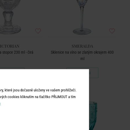
ICTORIAN
SMERALDA
a stopce 230 ml - čirá
Sklenice na víno se zlatým okrajem 400
ml
149 Kč
249 Kč
y, které jsou dočasně uloženy ve vašem prohlížeči.
vých cookies kliknutím na tlačítko PŘIJMOUT a tím
m