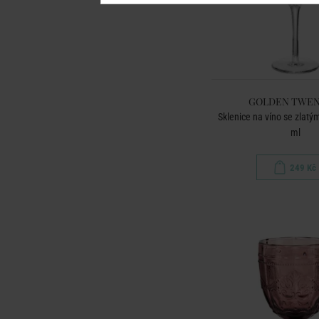
GOLDEN TWEN
Sklenice na víno se zlat
ml
249 Kč