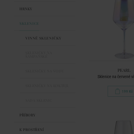
HRNKY
SKLENICE
VINNÉ SKLENIČKY
SKLENIČKY NA
ŠAMPAŇSKÉ
PEARL
SKLENIČKY NA VODU
Sklenice na červené v
SKLENIČKY NA KOKTEJL
199 Kč
SADA SKLENIC
PŘÍBORY
K PROSTŘENÍ