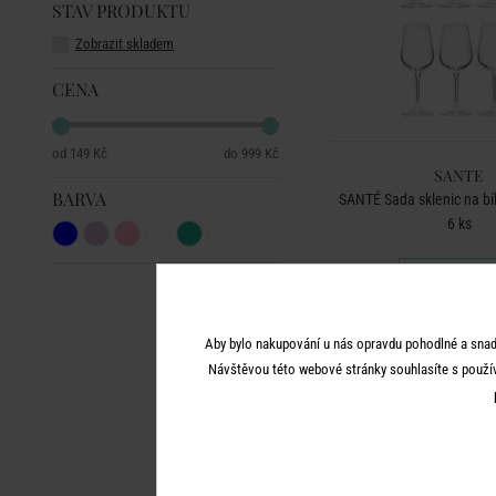
STAV PRODUKTU
Zobrazit skladem
CENA
149 Kč
999 Kč
SANTE
BARVA
SANTÉ Sada sklenic na bí
6 ks
999 Kč
Aby bylo nakupování u nás opravdu pohodlné a snad
Návštěvou této webové stránky souhlasíte s použí