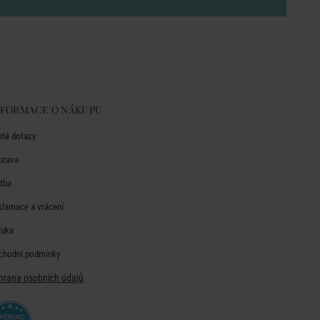
NFORMACE O NÁKUPU
sté dotazy
prava
atba
klamace a vrácení
ruka
chodní podmínky
hrana osobních údajů