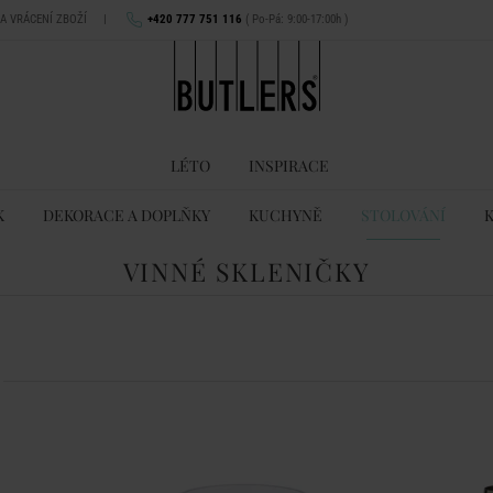
NA VRÁCENÍ ZBOŽÍ
|
+420 777 751 116
( Po-Pá: 9:00-17:00h )
LÉTO
INSPIRACE
K
DEKORACE A DOPLŇKY
KUCHYNĚ
STOLOVÁNÍ
VINNÉ SKLENIČKY