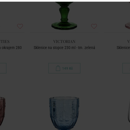
TIES
VICTORIAN
V
ým okrajem 280
Sklenice na stopce 230 ml - tm. zelená
Sklenice
149 Kč