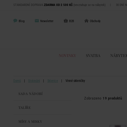
STANDARDNÍ DOPRAVA
ZDARMA OD 2 500 KČ
(nevztahuje se na nábytek)
|
30 DNÍ 
Blog
Newsletter
B2B
Obchody
NOVINKY
SVATBA
NÁBYTE
Domů
Stolování
Sklenice
Vinné skleničky
SADA NÁDOBÍ
Zobrazeno
19 produktů
TALÍŘE
MÍSY A MISKY