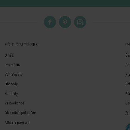
VÍCE O BUTLERS
I
O nás
Ča
Pro média
Do
Volná místa
Pl
Obchody
Re
Kontakty
Zá
Velkoobchod
Ob
Obchodní spolupráce
Oc
Affiliate program