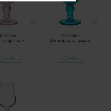
ICTORIAN
VICTORIAN
 na stopce - růžová
Sklenice na stopce - tyrkysová
149 Kč
149 Kč