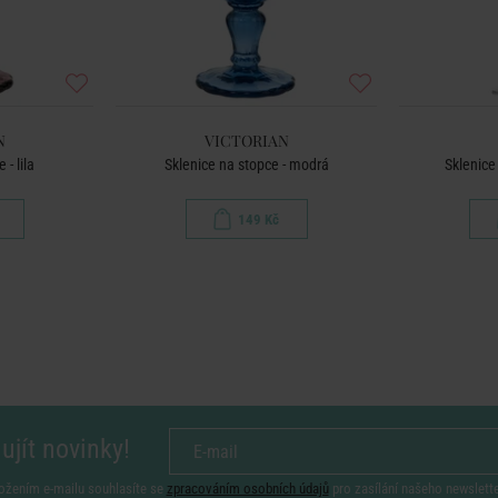
N
VICTORIAN
- lila
Sklenice na stopce - modrá
Sklenice
149 Kč
ujít novinky!
ožením e-mailu souhlasíte se
zpracováním osobních údajů
pro zasílání našeho newslett