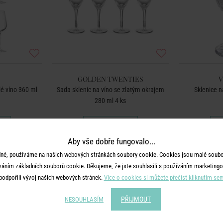
GOLDEN TWENTIES
V
lé víno 360 ml
Sada sklenic na víno se zlatým okrajem
Sklenice n
280 ml 4 ks
989 Kč
Aby vše dobře fungovalo...
né, používáme na našich webových stránkách soubory cookie. Cookies jsou malé soubor
BESTSELLER
váním základních souborů cookie. Děkujeme, že jste souhlasili s používáním marketingo
podpořili vývoj našich webových stránek.
Více o cookies si můžete přečíst kliknutím se
PŘIJMOUT
NESOUHLASÍM