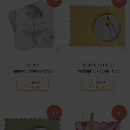
%
%
APRÈS
SUMMER CHEER
Papírové ubrousky velryba
Prostírání 47 x 33 cm - žlutá
89 Kč
229 Kč
45 Kč
160 Kč
-30
-30
%
%