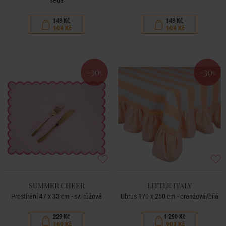
149 Kč
149 Kč
104 Kč
104 Kč
-30
-30
%
%
SUMMER CHEER
LITTLE ITALY
Prostírání 47 x 33 cm - sv. růžová
Ubrus 170 x 250 cm - oranžová/bílá
229 Kč
1 290 Kč
160 Kč
903 Kč