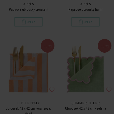
APRÈS
APRÈS
Papírové ubrousky croissant
Papírové ubrousky humr
89 Kč
89 Kč
-30
-30
%
%
LITTLE ITALY
SUMMER CHEER
Ubrousek 42 x 42 cm - oranžová/
Ubrousek 42 x 42 cm - zelená
šedá