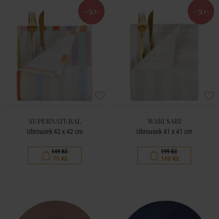
-50
-50
%
%
SUPERNATURAL
WABI SABI
Ubrousek 42 x 42 cm
Ubrousek 41 x 41 cm
149 Kč
199 Kč
75 Kč
100 Kč