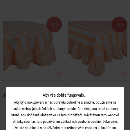
-30
-30
%
%
LITTLE ITALY
LITTLE ITALY
Aby vše dobře fungovalo...
Ubrus kulatý 180 cm - oranžová/bílá
Ubrus 170 x 300 cm - oranžová/bílá
Aby bylo nakupování u nás opravdu pohodlné a snadné, používáme na
999 Kč
1 490 Kč
našich webových stránkách soubory cookie. Cookies jsou malé soubory,
699 Kč
1 043 Kč
které jsou dočasně uloženy ve vašem prohlížeči. Návštěvou této webové
stránky souhlasíte s používáním základních souborů cookie. Děkujeme,
že jste souhlasili s používáním marketingových cookies kliknutím na