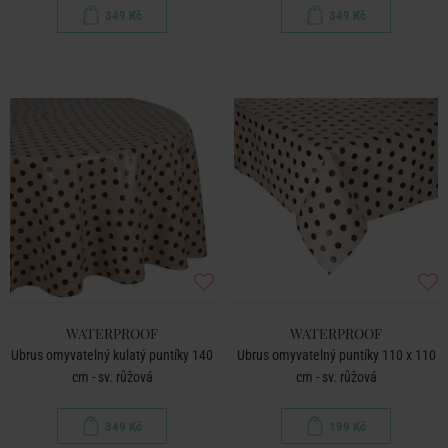
349 Kč
349 Kč
WATERPROOF
WATERPROOF
Ubrus omyvatelný kulatý puntíky 140
Ubrus omyvatelný puntíky 110 x 110
cm - sv. růžová
cm - sv. růžová
349 Kč
199 Kč