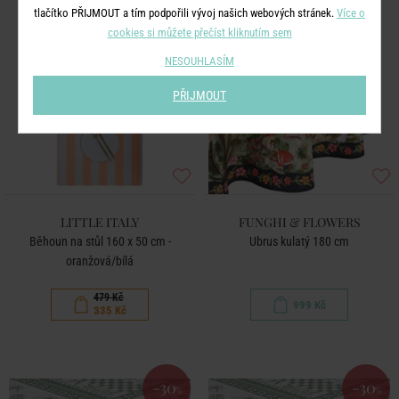
tlačítko PŘIJMOUT a tím podpořili vývoj našich webových stránek.
Více o
-30
%
cookies si můžete přečíst kliknutím sem
NESOUHLASÍM
PŘIJMOUT
LITTLE ITALY
FUNGHI & FLOWERS
Běhoun na stůl 160 x 50 cm -
Ubrus kulatý 180 cm
oranžová/bílá
479 Kč
999 Kč
335 Kč
-30
-30
%
%