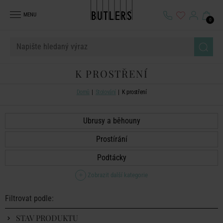
MENU
0
K PROSTŘENÍ
Domů
Stolování
K prostření
Ubrusy a běhouny
Prostírání
Podtácky
Zobrazit další kategorie
Filtrovat podle:
STAV PRODUKTU