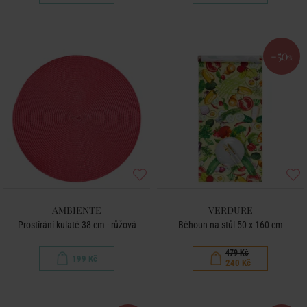
-50
%
AMBIENTE
VERDURE
Prostírání kulaté 38 cm - růžová
Běhoun na stůl 50 x 160 cm
479 Kč
199 Kč
240 Kč