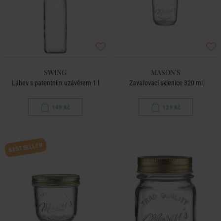
SWING
MASON'S
Láhev s patentním uzávěrem 1 l
Zavařovací sklenice 320 ml
149 Kč
129 Kč
BESTSELLER