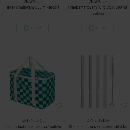
PEANUTS
PEANUTS
Hrnek smaltovaný 380 ml - modrá
Hrnek smaltovaný "Bird Club" 380 ml
- zelená
199 Kč
199 Kč
KEEP COOL
LONG DRINK
Chladicí taška - petrolejová/mátová
Skleněná brčka s kartáčkem set 5 ks