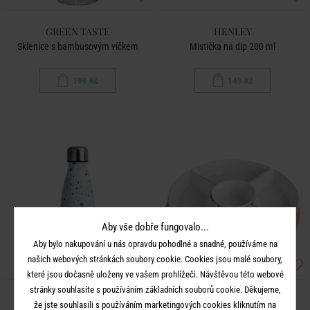
GREEN TASTE
HENLEY
Sklenice s bambusovým víčkem
Mistička na dip 200 ml
199 Kč
149 Kč
Aby vše dobře fungovalo...
Aby bylo nakupování u nás opravdu pohodlné a snadné, používáme na
našich webových stránkách soubory cookie. Cookies jsou malé soubory,
které jsou dočasně uloženy ve vašem prohlížeči. Návštěvou této webové
stránky souhlasíte s používáním základních souborů cookie. Děkujeme,
TO GO
APPETIZER
že jste souhlasili s používáním marketingových cookies kliknutím na