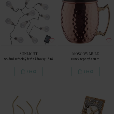
SUNLIGHT
MOSCOW MULE
Solární světelný řetěz žárovky - čirá
Hrnek tepaný 470 ml
449 Kč
349 Kč