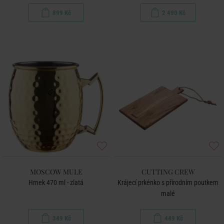
899 Kč
2 490 Kč
MOSCOW MULE
CUTTING CREW
Hrnek 470 ml - zlatá
Krájecí prkénko s přírodním poutkem
malé
349 Kč
449 Kč