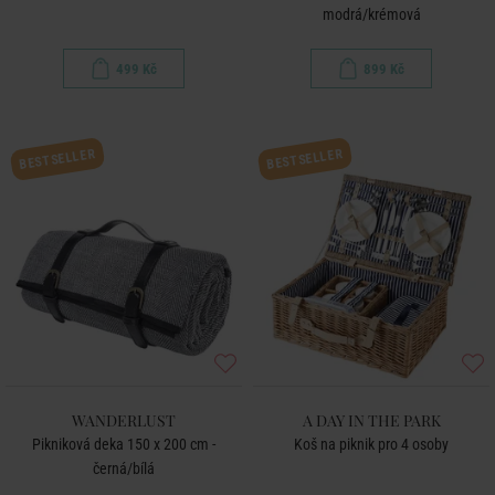
modrá/krémová
499 Kč
899 Kč
BESTSELLER
BESTSELLER
WANDERLUST
A DAY IN THE PARK
Pikniková deka 150 x 200 cm -
Koš na piknik pro 4 osoby
černá/bílá