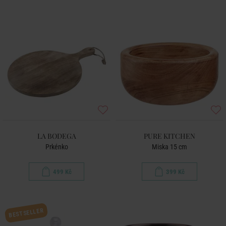
LA BODEGA
PURE KITCHEN
Prkénko
Miska 15 cm
499 Kč
399 Kč
BESTSELLER