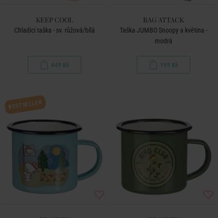
KEEP COOL
BAG ATTACK
Chladicí taška - sv. růžová/bílá
Taška JUMBO Snoopy a květina -
modrá
449 Kč
199 Kč
BESTSELLER