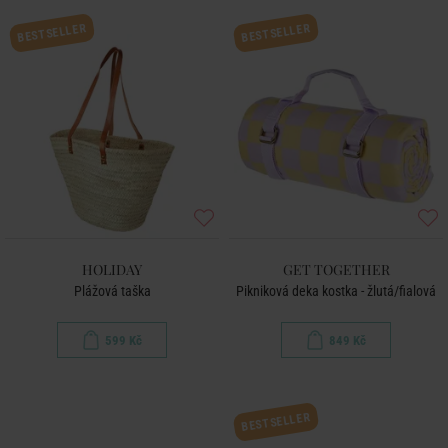
BESTSELLER
BESTSELLER
HOLIDAY
GET TOGETHER
Plážová taška
Pikniková deka kostka - žlutá/fialová
599 Kč
849 Kč
BESTSELLER