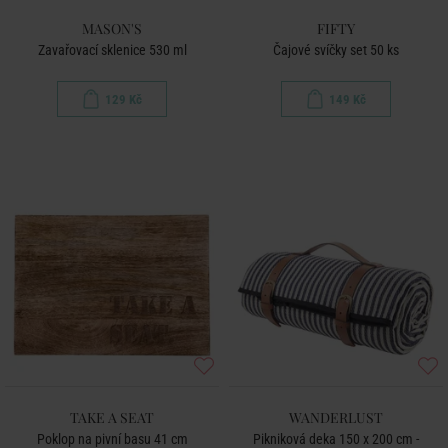
MASON'S
FIFTY
Zavařovací sklenice 530 ml
Čajové svíčky set 50 ks
129 Kč
149 Kč
TAKE A SEAT
WANDERLUST
Poklop na pivní basu 41 cm
Pikniková deka 150 x 200 cm -