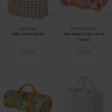
SAN REMO
PICNIC DELUXE
Taška - béžová/přírodní
Deka pikniková 180 x 140 cm
"Locarno"
999 Kč
999 Kč