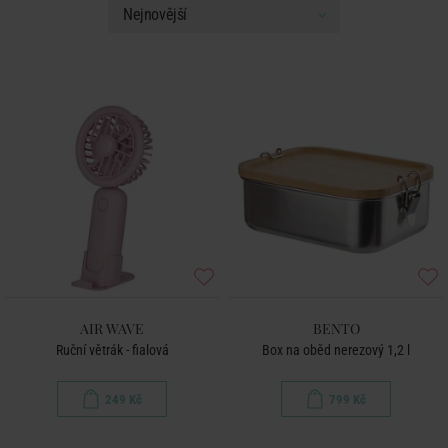
AIR WAVE
BENTO
Ruční větrák - fialová
Box na oběd nerezový 1,2 l
249 Kč
799 Kč