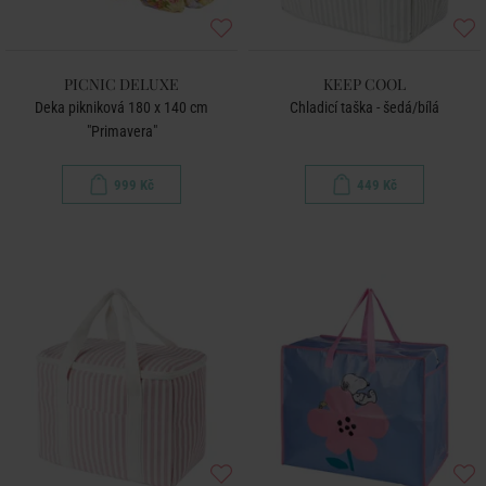
PICNIC DELUXE
KEEP COOL
Deka pikniková 180 x 140 cm
Chladicí taška - šedá/bílá
"Primavera"
999 Kč
449 Kč