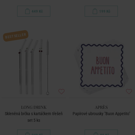
449 Kč
199 Kč
BESTSELLER
LONG DRINK
APRÈS
Skleněná brčka s kartáčkem třešeň
Papírové ubrousky "Buon Appetito"
set 5 ks