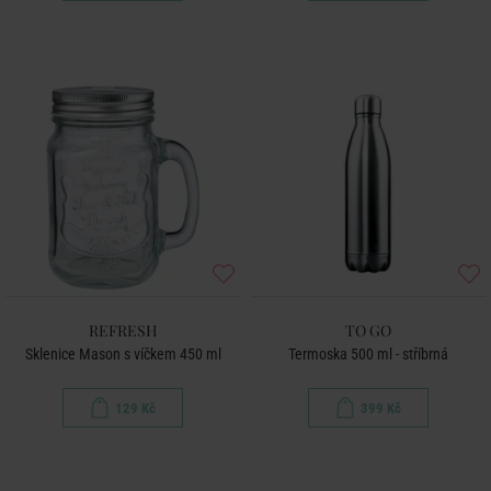
REFRESH
TO GO
Sklenice Mason s víčkem 450 ml
Termoska 500 ml - stříbrná
129 Kč
399 Kč