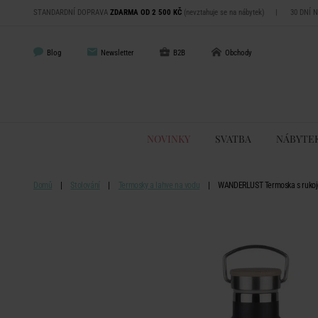
STANDARDNÍ DOPRAVA
ZDARMA OD 2 500 KČ
(nevztahuje se na nábytek)
|
30 DNÍ 
Blog
Newsletter
B2B
Obchody
NOVINKY
SVATBA
NÁBYTE
Domů
Stolování
Termosky a lahve na vodu
WANDERLUST Termoska s rukoje