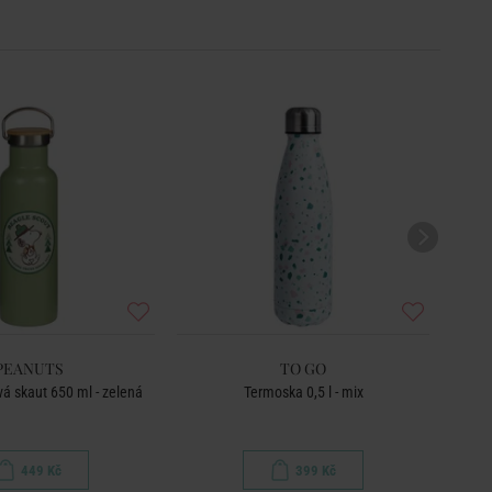
PEANUTS
TO GO
á skaut 650 ml - zelená
Termoska 0,5 l - mix
Ter
449 Kč
399 Kč