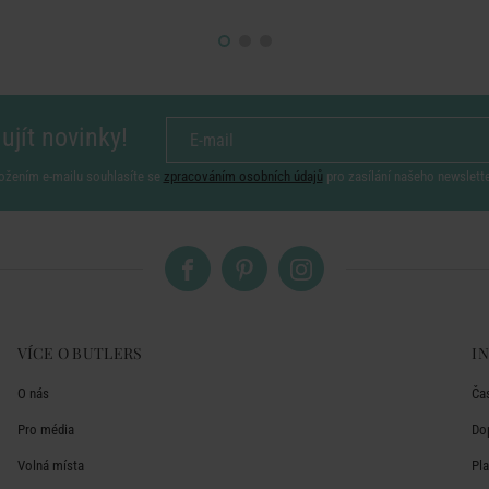
ujít novinky!
ožením e-mailu souhlasíte se
zpracováním osobních údajů
pro zasílání našeho newslett
VÍCE O BUTLERS
I
O nás
Ča
Pro média
Do
Volná místa
Pl