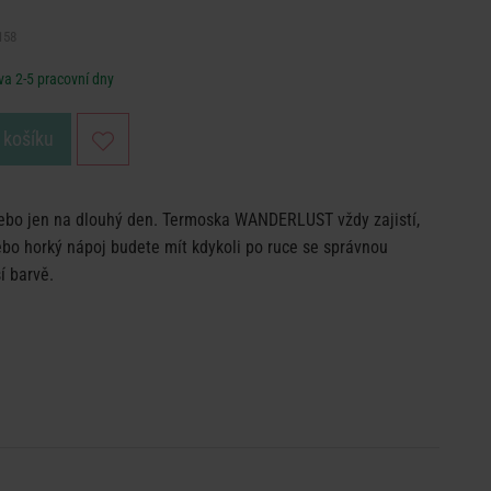
158
a 2-5 pracovní dny
 košíku
 nebo jen na dlouhý den. Termoska WANDERLUST vždy zajistí,
ebo horký nápoj budete mít kdykoli po ruce se správnou
í barvě.