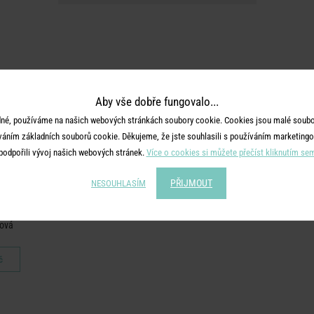
Aby vše dobře fungovalo...
né, používáme na našich webových stránkách soubory cookie. Cookies jsou malé soubor
váním základních souborů cookie. Děkujeme, že jste souhlasili s používáním marketingo
podpořili vývoj našich webových stránek.
Více o cookies si můžete přečíst kliknutím se
PŘIJMOUT
NESOUHLASÍM
UST
x 200 cm -
ová
č