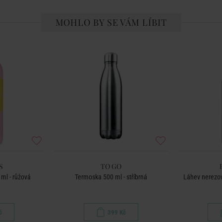
MOHLO BY SE VÁM LÍBIT
S
TO GO
ml - růžová
Termoska 500 ml - stříbrná
Láhev nerezov
č
399 Kč