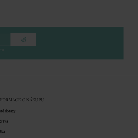
eru
NFORMACE O NÁKUPU
sté dotazy
prava
atba