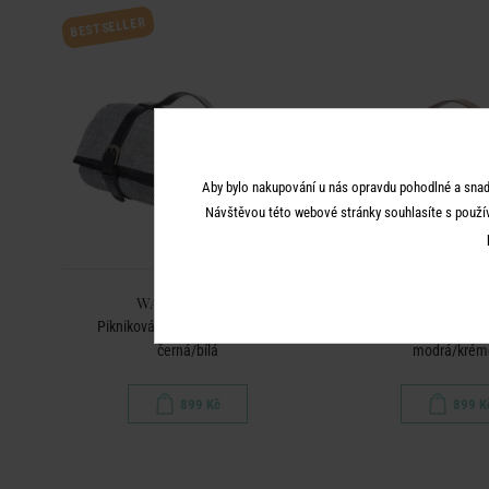
BESTSELLER
Aby bylo nakupování u nás opravdu pohodlné a snad
Návštěvou této webové stránky souhlasíte s použí
WANDERLUST
WANDERL
Pikniková deka 150 x 200 cm -
Pikniková deka 150 
černá/bílá
modrá/krém
899 Kč
899 K