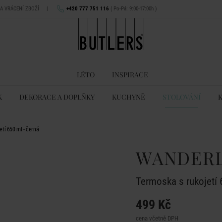
NA VRÁCENÍ ZBOŽÍ
|
+420 777 751 116
( Po-Pá: 9:00-17:00h )
LÉTO
INSPIRACE
K
DEKORACE A DOPLŇKY
KUCHYNĚ
STOLOVÁNÍ
tí 650 ml - černá
WANDER
Termoska s rukojetí 
499 Kč
cena včetně DPH