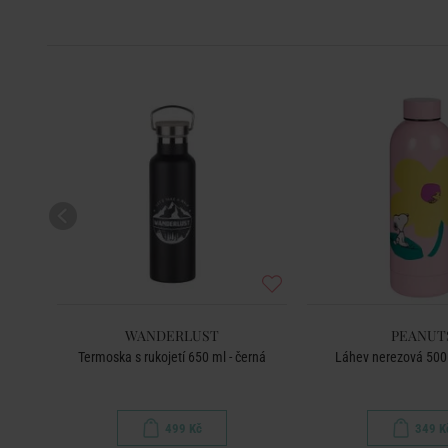
WANDERLUST
PEANUT
em
Termoska s rukojetí 650 ml - černá
Láhev nerezová 500 
499 Kč
349 K