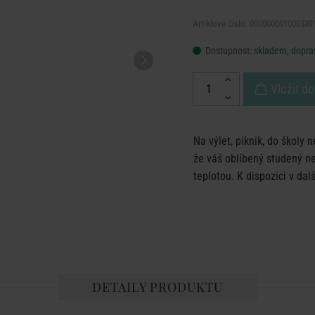
Artiklové číslo: 000000001000339
Dostupnost:
skladem, doprav
Vložit do
Na výlet, piknik, do školy
že váš oblíbený studený n
teplotou. K dispozici v dalš
DETAILY PRODUKTU