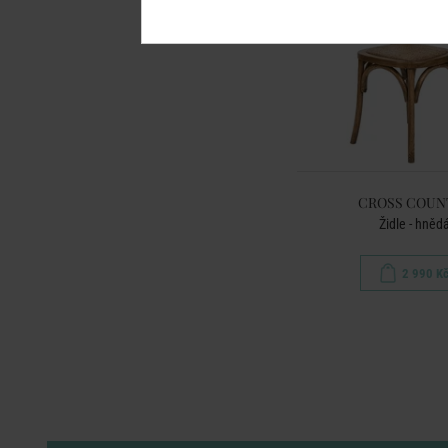
CROSS COUN
Židle - hněd
2 990 K