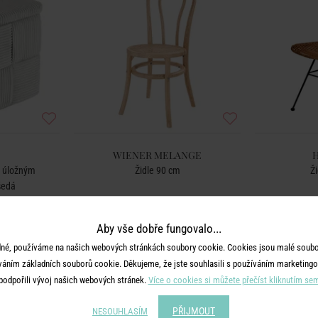
WIENER MELANGE
s úložným
Židle 90 cm
Ž
šedá
č
2 990 Kč
Aby vše dobře fungovalo...
né, používáme na našich webových stránkách soubory cookie. Cookies jsou malé soubor
váním základních souborů cookie. Děkujeme, že jste souhlasili s používáním marketingo
podpořili vývoj našich webových stránek.
Více o cookies si můžete přečíst kliknutím se
PŘIJMOUT
NESOUHLASÍM