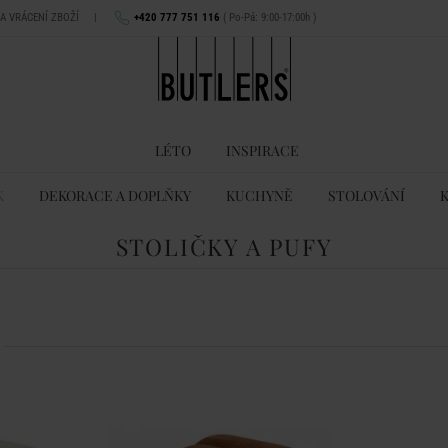
NA VRÁCENÍ ZBOŽÍ
|
+420 777 751 116
( Po-Pá: 9:00-17:00h )
LÉTO
INSPIRACE
K
DEKORACE A DOPLŇKY
KUCHYNĚ
STOLOVÁNÍ
STOLIČKY A PUFY