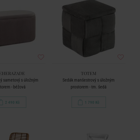
EHERAZADE
TOTEM
ný sametový s úložným
Sedák manšestrový s úložným
torem - béžová
prostorem - tm. šedá
2 490 Kč
1 790 Kč