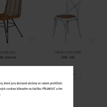
HACIENDA
CROSS COUNTRY
idle ratanová
Židle - bílá
3 990 Kč
2 990 Kč
y, které jsou dočasně uloženy ve vašem prohlížeči.
vých cookies kliknutím na tlačítko PŘIJMOUT a tím
m