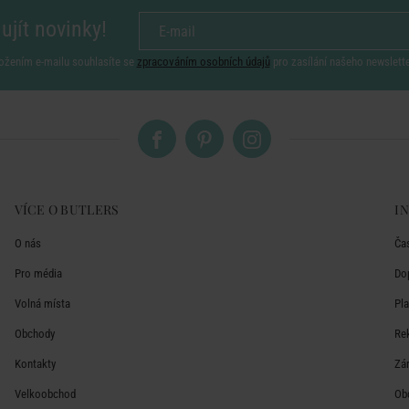
ujít novinky!
ožením e-mailu souhlasíte se
zpracováním osobních údajů
pro zasílání našeho newslett
VÍCE O BUTLERS
I
O nás
Ča
Pro média
Do
Volná místa
Pl
Obchody
Re
Kontakty
Zá
Velkoobchod
Ob