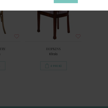
TRY
HOPKINS
á
Křeslo
č
4 990 Kč