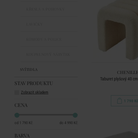
KŘESLA A POHOVKY
LAVIČKY
KOMODY A POLICE
KOUPELNOVÝ NÁBYTEK
SVÍTIDLA
CHENILL
Taburet plyšový 40 cm
STAV PRODUKTU
Zobrazit skladem
1 790 K
CENA
1 790 Kč
4 990 Kč
BARVA