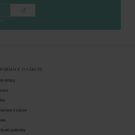
eru
NFORMACE O NÁKUPU
sté dotazy
prava
atba
klamace a vrácení
ruka
chodní podmínky