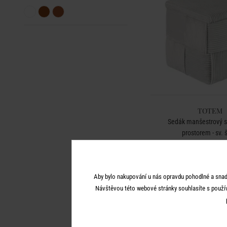
TOTEM
Sedák manšestrový 
prostorem - sv. 
1 790 K
Aby bylo nakupování u nás opravdu pohodlné a snad
Návštěvou této webové stránky souhlasíte s použí
BESTSELLER