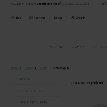
STANDARDNÍ DOPRAVA
ZDARMA OD 2 500 KČ
(nevztahuje se na nábytek)
|
30 DNÍ 
Blog
Newsletter
B2B
Obchody
NOVINKY
SVATBA
NÁBYTE
Domů
Nábytek
Nábytek
Stoličky a pufy
NÁBYTEK
Zobrazeno
10 produktů
STOLY A STOLKY
STOLIČKY A PUFY