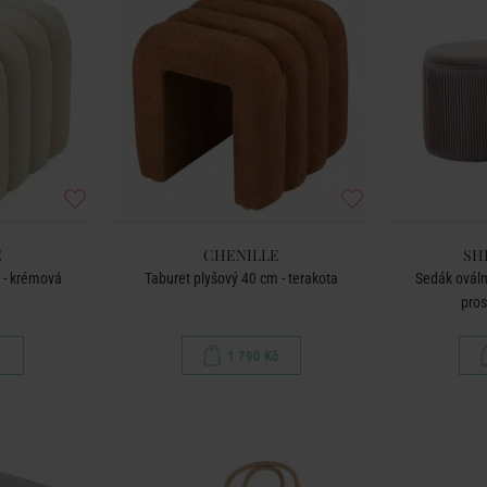
E
CHENILLE
SH
 - krémová
Taburet plyšový 40 cm - terakota
Sedák ovál
pros
č
1 790 Kč