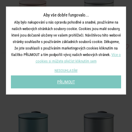
Aby vše dobře fungovalo...
Aby bylo nakupování u nás opravdu pohodlné a snadné, používáme na
našich webových stránkách soubory cookie. Cookies jsou malé soubory,
které jsou dočasně uloženy ve vašem prohlížeči. Návštěvou této webové
stránky souhlasíte s používáním základních souborů cookie. Děkujeme,
že jste souhlasili s používáním marketingových cookies kliknutím na
tlačítko PŘIJMOUT a tím podpořili vývoj našich webových stránek.
Více o
cookies si můžete přečíst kliknutím sem
SIDE KICK
SIDE KICK
Odpadkový koš 3 l - sv. růžová
Odpadkový koš 3 l - šedá
NESOUHLASÍM
PŘIJMOUT
599 Kč
599 Kč