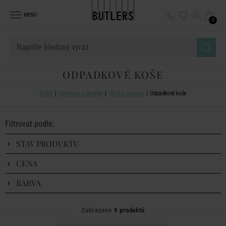
MENU
0
ODPADKOVÉ KOŠE
Domů
Dekorace a doplňky
Úložné prostory
Odpadkové koše
Filtrovat podle:
STAV PRODUKTU
CENA
BARVA
Zobrazeno
9 produktů