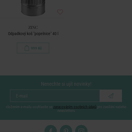
ZINC
Odpadkový koš "popelnice" 40 l
999 Kč
Nenechte si ujít novinky!
vložením e-mailu souhlasíte se
zpracováním osobních údajů
pro zasílání našeho
newsletteru