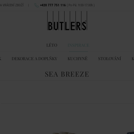
NA VRÁCENÍ ZBOŽÍ
|
+420 777 751 116
( Po-Pá: 9:00-17:00h )
LÉTO
INSPIRACE
K
DEKORACE A DOPLŇKY
KUCHYNĚ
STOLOVÁNÍ
SEA BREEZE