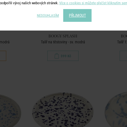
podpořili vývoj našich webových stránek.
Více o cookies si můžete přečíst kliknutím se
PŘIJMOUT
NESOUHLASÍM
BOOGY SPLASH
BO
 modrá
Talíř na těstoviny - sv. modrá
Talíř 
399 Kč