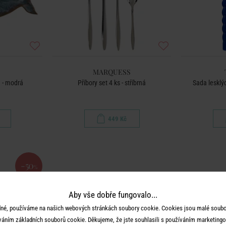
MARQUESS
m - modrá
Příbory set 4 ks - stříbrná
Sada lesklýc
449 Kč
-50
%
Aby vše dobře fungovalo...
né, používáme na našich webových stránkách soubory cookie. Cookies jsou malé soubor
váním základních souborů cookie. Děkujeme, že jste souhlasili s používáním marketingo