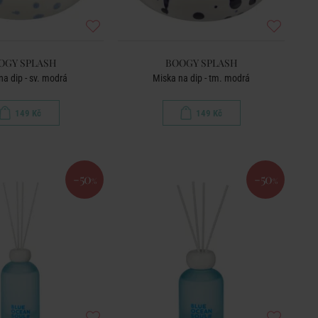
OGY SPLASH
BOOGY SPLASH
na dip - sv. modrá
Miska na dip - tm. modrá
149 Kč
149 Kč
-50
-50
%
%