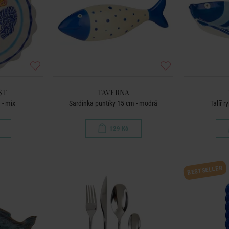
ST
TAVERNA
 - mix
Sardinka puntíky 15 cm - modrá
Talíř 
129 Kč
BESTSELLER