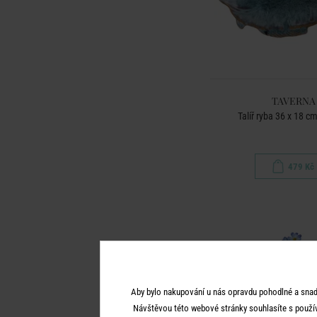
TAVERNA
Talíř ryba 36 x 18 c
479 Kč
Aby bylo nakupování u nás opravdu pohodlné a snad
Návštěvou této webové stránky souhlasíte s použí