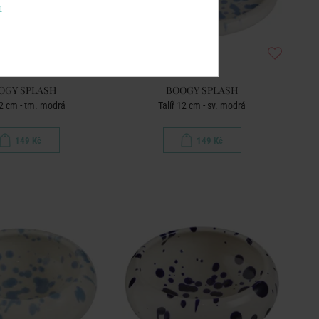
m
OGY SPLASH
BOOGY SPLASH
12 cm - tm. modrá
Talíř 12 cm - sv. modrá
149 Kč
149 Kč