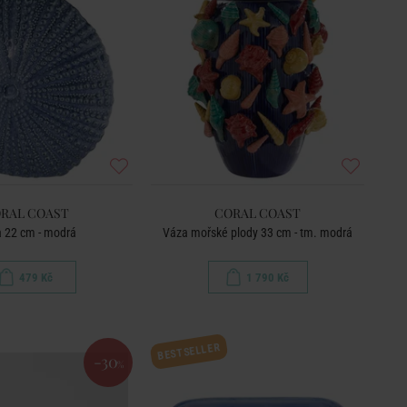
RAL COAST
CORAL COAST
 22 cm - modrá
Váza mořské plody 33 cm - tm. modrá
479 Kč
1 790 Kč
BESTSELLER
-30
%