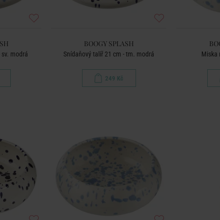
ASH
BOOGY SPLASH
BO
- sv. modrá
Snídaňový talíř 21 cm - tm. modrá
Miska 
249 Kč