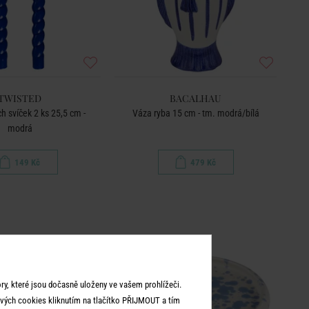
TWISTED
BACALHAU
h svíček 2 ks 25,5 cm -
Váza ryba 15 cm - tm. modrá/bílá
modrá
149 Kč
479 Kč
y, které jsou dočasně uloženy ve vašem prohlížeči.
vých cookies kliknutím na tlačítko PŘIJMOUT a tím