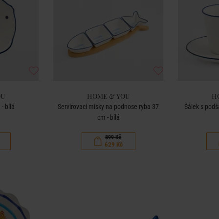
OU
HOME & YOU
H
- bílá
Servírovací misky na podnose ryba 37
Šálek s podš
cm - bílá
899 Kč
629 Kč