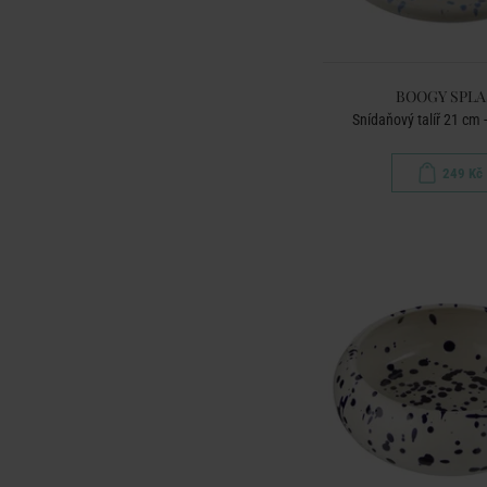
BOOGY SPL
Snídaňový talíř 21 cm 
249 Kč