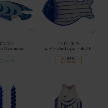
TAVERNA
FISH`N`CHIPS
ryba 23 cm - modrá
Servírovací miska ryba - modrá/bílá
199 Kč
229 Kč
139 Kč