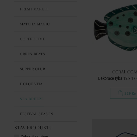
FRESH MARKET
MATCHA MAGIC
COFFEE TIME
GREEN BEATS
SUPPER CLUB
CORAL COA
Dekorace ryba 12 x 17 
DOLCE VITA
229 Kč
SEA BREEZE
FESTIVAL SEASON
STAV PRODUKTU
Zobrazit skladem