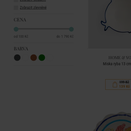
Zobrazit zlevněné
CENA
100 Kč
1 790 Kč
BARVA
HOME & Y
Miska ryba 13 cm 
199 Kč
139 Kč