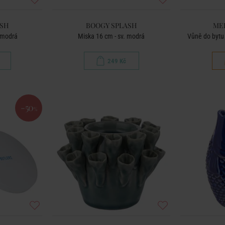
ASH
BOOGY SPLASH
ME
 modrá
Miska 16 cm - sv. modrá
Vůně do bytu
249 Kč
-50
%