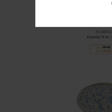
FLORISTA
Krásenka 78 cm -
199 Kč
100 Kč