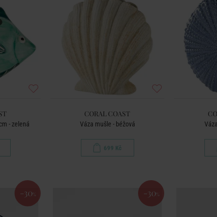
ST
CORAL COAST
CO
cm - zelená
Váza mušle - béžová
Váza
699 Kč
-30
-30
%
%