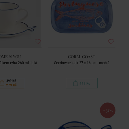
OME & YOU
CORAL COAST
álkem ryba 260 ml - bílá
Servírovací talíř 27 x 16 cm - modrá
399 Kč
449 Kč
279 Kč
-30
%