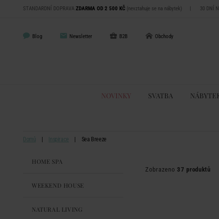
STANDARDNÍ DOPRAVA
ZDARMA OD 2 500 KČ
(nevztahuje se na nábytek)
|
30 DNÍ 
Blog
Newsletter
B2B
Obchody
NOVINKY
SVATBA
NÁBYTE
Domů
Inspirace
Sea Breeze
HOME SPA
Zobrazeno
37 produktů
WEEKEND HOUSE
NATURAL LIVING