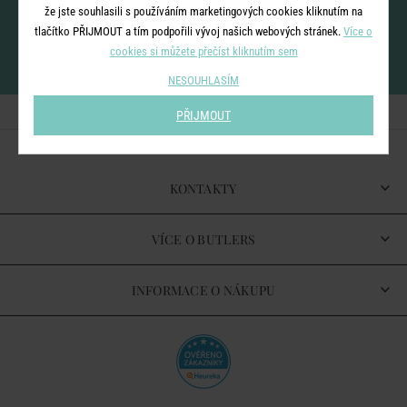
že jste souhlasili s používáním marketingových cookies kliknutím na
tlačítko PŘIJMOUT a tím podpořili vývoj našich webových stránek.
Více o
cookies si můžete přečíst kliknutím sem
vložením e-mailu souhlasíte se
zpracováním osobních údajů
pro zasílání našeho
newsletteru
NESOUHLASÍM
PŘIJMOUT
KONTAKTY
VÍCE O BUTLERS
INFORMACE O NÁKUPU