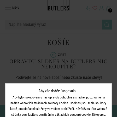
MENU
0
KOŠÍK
ZPĚT
OPRAVDU SI DNES NA BUTLERS NIC
NEKOUPÍTE?
Podívejte se na
nové zboží
nebo zkuste naše
slevy
!
Aby vše dobře fungovalo...
ZPĚT NA TITULNÍ STRÁNKU
Aby bylo nakupování u nás opravdu pohodlné a snadné, používáme na
našich webových stránkách soubory cookie. Cookies jsou malé soubory,
které jsou dočasně uloženy ve vašem prohlížeči. Návštěvou této webové
Nenechte si ujít novinky!
stránky souhlasíte s používáním základních souborů cookie. Děkujeme,