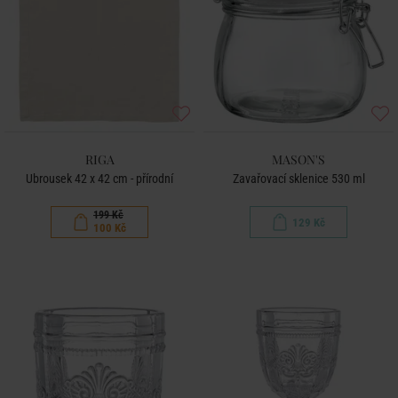
RIGA
MASON'S
Ubrousek 42 x 42 cm - přírodní
Zavařovací sklenice 530 ml
199 Kč
129 Kč
100 Kč