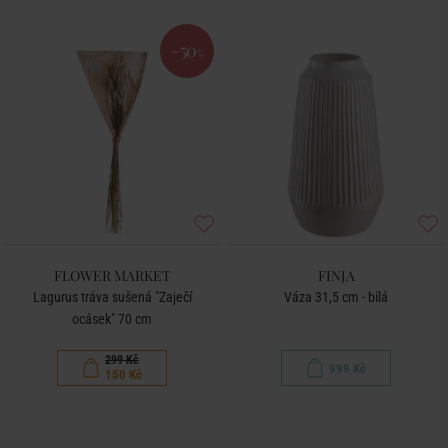
-50
%
FLOWER MARKET
FINJA
Lagurus tráva sušená "Zaječí
Váza 31,5 cm - bílá
ocásek" 70 cm
299 Kč
999 Kč
150 Kč