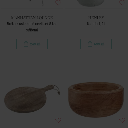
MANHATTAN LOUNGE
HENLEY
Brčka z ušlechtilé oceli set 5 ks -
Karafa 1,2 l
stříbrná
249 Kč
699 Kč