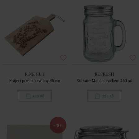
FINE CUT
REFRESH
Krájecí prkénko květiny 35 cm
Sklenice Mason s víčkem 450 ml
499 Kč
129 Kč
-50
%