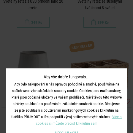
Světelný řetěz s USB přírodní lano 20
Světelný řetěz se sušenými
světel
květinami 8 světel
349 Kč
899 Kč
BESTSELLER
Aby vše dobře fungovalo...
Aby bylo nakupování u nás opravdu pohodlné a snadné, používáme na
našich webových stránkách soubory cookie. Cookies jsou malé soubory,
které jsou dočasně uloženy ve vašem prohlížeči. Návštěvou této webové
stránky souhlasíte s používáním základních souborů cookie. Děkujeme,
že jste souhlasili s používáním marketingových cookies kliknutím na
HENLEY
RUSH ROPE
tlačítko PŘIJMOUT a tím podpořili vývoj našich webových stránek.
Více o
Váza 17 cm
Koš na příbory
cookies si můžete přečíst kliknutím sem
NESOUHLASÍM