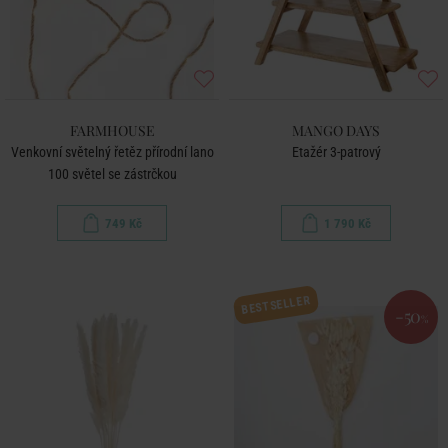
FARMHOUSE
MANGO DAYS
Venkovní světelný řetěz přírodní lano
Etažér 3-patrový
100 světel se zástrčkou
749 Kč
1 790 Kč
BESTSELLER
-50
%