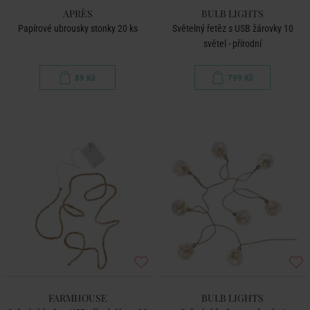
APRÈS
BULB LIGHTS
Papírové ubrousky stonky 20 ks
Světelný řetěz s USB žárovky 10
světel - přírodní
89 Kč
799 Kč
FARMHOUSE
BULB LIGHTS