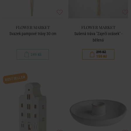
FLOWER MARKET
FLOWER MARKET
Svazek pampové trávy 30 cm
Sušená tráva "Zaječí ocásek" -
bělená
299 Kč
249 Kč
150 Kč
BESTSELLER