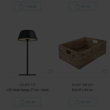
1 690 Kč
849 Kč
LIGHT UP
BASIC BRAID
LED Stolní lampa 27 cm - černá
Koš 45 x 34 cm
849 Kč
699 Kč