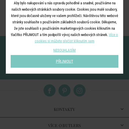
Aby bylo nakupování u nás opravdu pohodlné a snadné, používáme na
Ale nezoufejte, připravili jsme pro vás rozcestník nejbližších
našich webových stránkách soubory cookie. Cookies jsou malé soubory,
kategorií.
které jsou dočasně uloženy ve vašem prohlížeči. Návštěvou této webové
stránky souhlasíte s používáním základních souborů cookie. Děkujeme,
že jste souhlasili s používáním marketingových cookies kliknutím na
tlačítko PŘIJMOUT a tím podpořili vývoj našich webových stránek.
Více o
cookies si můžete přečíst kliknutím sem
Nenechte si ujít novinky!
NESOUHLASÍM
PŘIJMOUT
vložením e-mailu souhlasíte se
zpracováním osobních údajů
pro zasílání našeho
newsletteru
KONTAKTY
VÍCE O BUTLERS