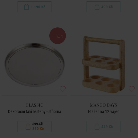
1 190 Kč
499 Kč
-50
%
CLASSIC
MANGO DAYS
Dekorační talíř leštěný - stříbrná
Etažér na 12 vajec
699 Kč
449 Kč
350 Kč