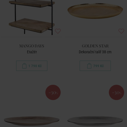
MANGO DAYS
GOLDEN STAR
Etažér
Dekorační talíř 38 cm
1 790 Kč
799 Kč
-30
-30
%
%