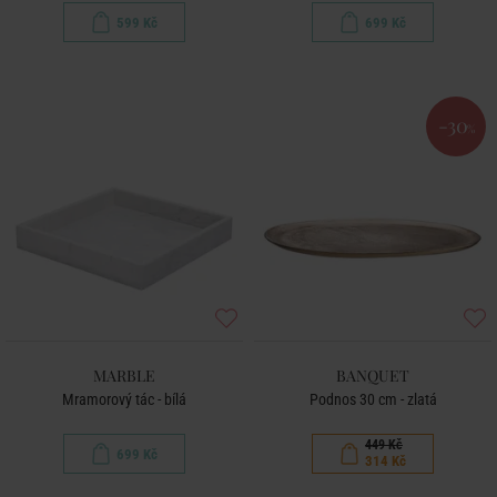
599 Kč
699 Kč
-30
%
MARBLE
BANQUET
Mramorový tác - bílá
Podnos 30 cm - zlatá
449 Kč
699 Kč
314 Kč