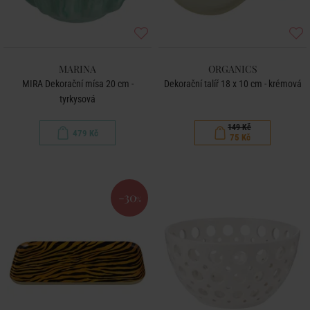
MARINA
ORGANICS
MIRA Dekorační mísa 20 cm -
Dekorační talíř 18 x 10 cm - krémová
tyrkysová
149 Kč
479 Kč
75 Kč
-30
%