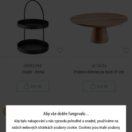
SIDELINE
ACACIA
Etažér - černá
Podnos dortový na noze 31 cm
699 Kč
949 Kč
BESTSELLER
-30
Aby vše dobře fungovalo...
%
Aby bylo nakupování u nás opravdu pohodlné a snadné, používáme na
našich webových stránkách soubory cookie. Cookies jsou malé soubory,