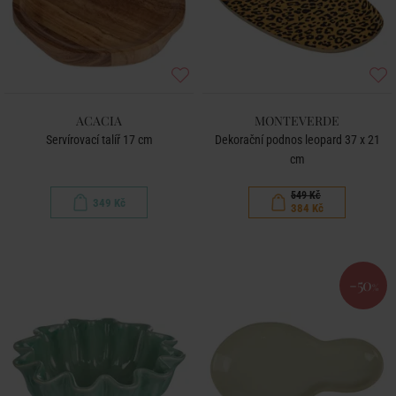
ACACIA
MONTEVERDE
Servírovací talíř 17 cm
Dekorační podnos leopard 37 x 21
cm
549 Kč
349 Kč
384 Kč
-50
%