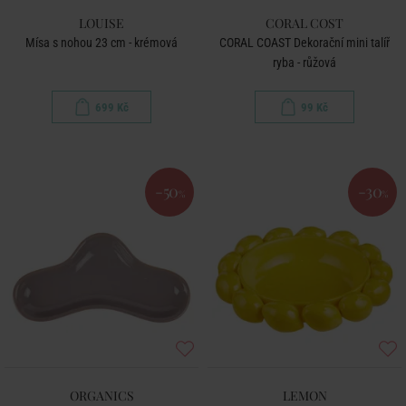
LOUISE
CORAL COST
Mísa s nohou 23 cm - krémová
CORAL COAST Dekorační mini talíř
ryba - růžová
699 Kč
99 Kč
-50
-30
%
%
ORGANICS
LEMON