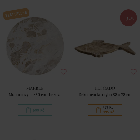
BESTSELLER
-30
%
MARBLE
PESCADO
Mramorový tác 30 cm - béžová
Dekorační talíř ryba 38 x 28 cm
479 Kč
699 Kč
335 Kč