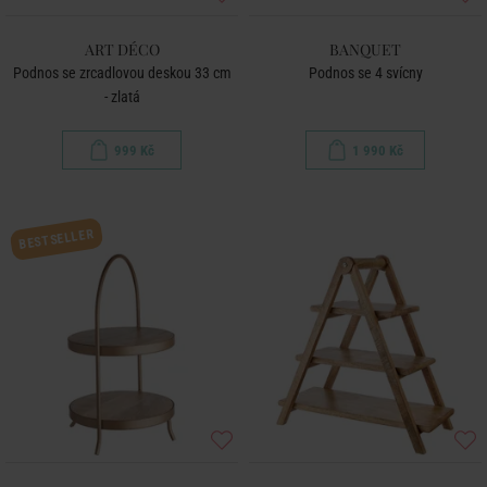
ART DÉCO
BANQUET
Podnos se zrcadlovou deskou 33 cm
Podnos se 4 svícny
- zlatá
999 Kč
1 990 Kč
BESTSELLER