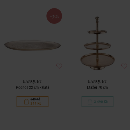
-30
%
BANQUET
BANQUET
Podnos 22 cm - zlatá
Etažér 70 cm
349 Kč
3 490 Kč
244 Kč