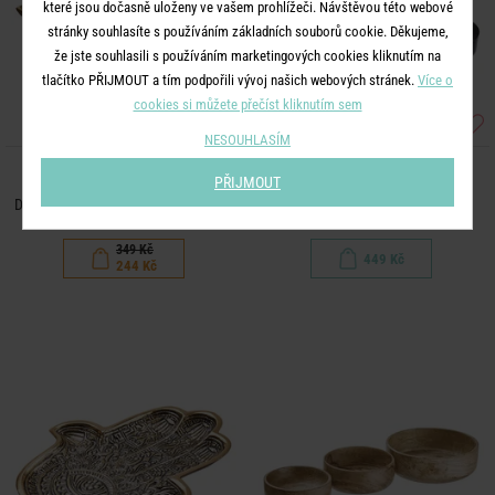
které jsou dočasně uloženy ve vašem prohlížeči. Návštěvou této webové
stránky souhlasíte s používáním základních souborů cookie. Děkujeme,
že jste souhlasili s používáním marketingových cookies kliknutím na
tlačítko PŘIJMOUT a tím podpořili vývoj našich webových stránek.
Více o
cookies si můžete přečíst kliknutím sem
NESOUHLASÍM
BANQUET
EXHIBITION
PŘIJMOUT
Dekorační podnos 35 x 14 cm - zlatá
Podnos dekorační 30 cm - černá
349 Kč
449 Kč
244 Kč