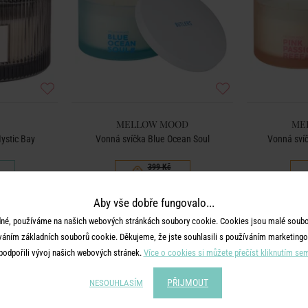
MELLOW MOOD
ME
ystic Bay
Vonná svíčka Blue Ocean Soul
Vonná svíč
399 Kč
200 Kč
Aby vše dobře fungovalo...
né, používáme na našich webových stránkách soubory cookie. Cookies jsou malé soubor
-60
váním základních souborů cookie. Děkujeme, že jste souhlasili s používáním marketingo
%
podpořili vývoj našich webových stránek.
Více o cookies si můžete přečíst kliknutím se
PŘIJMOUT
NESOUHLASÍM