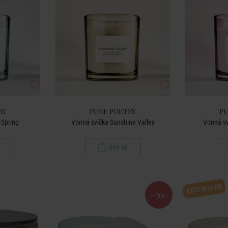
RY
PURE POETRY
PU
 Spring
Vonná svíčka Sunshine Valley
Vonná s
399 Kč
BESTSELLER
-50
%