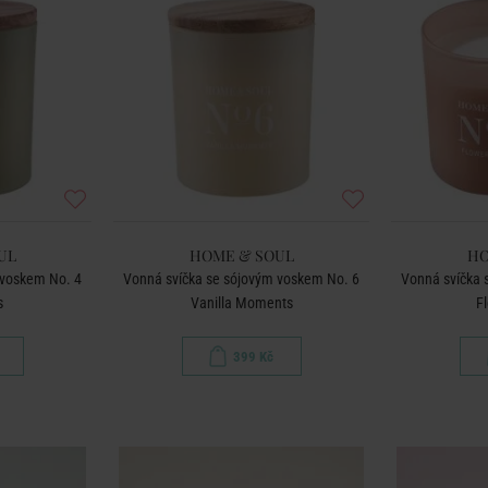
UL
HOME & SOUL
HO
 voskem No. 4
Vonná svíčka se sójovým voskem No. 6
Vonná svíčka 
s
Vanilla Moments
F
399 Kč