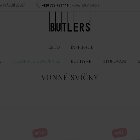
NA VRÁCENÍ ZBOŽÍ
|
+420 777 751 116
( Po-Pá: 9:00-17:00h )
LÉTO
INSPIRACE
K
DEKORACE A DOPLŇKY
KUCHYNĚ
STOLOVÁNÍ
VONNÉ SVÍČKY
NOVÉ!
NOVÉ!