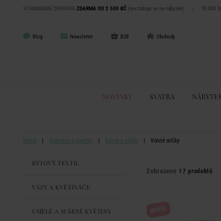
STANDARDNÍ DOPRAVA
ZDARMA OD 2 500 KČ
(nevztahuje se na nábytek)
|
30 DNÍ 
Blog
Newsletter
B2B
Obchody
NOVINKY
SVATBA
NÁBYTE
Domů
Dekorace a doplňky
Svícny a svíčky
Vonné svíčky
BYTOVÝ TEXTIL
Zobrazeno
17 produktů
VÁZY A KVĚTINÁČE
NOVÉ!
UMĚLÉ A SUŠENÉ KVĚTINY