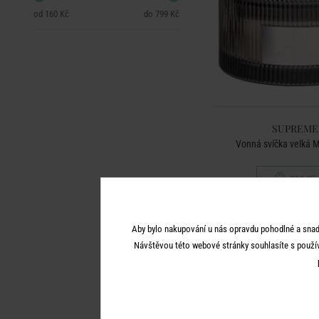
160 Kč
799 Kč
SUPREME
Vonná svíčka velká M
799 Kč
Aby bylo nakupování u nás opravdu pohodlné a snad
BESTSELLER
Návštěvou této webové stránky souhlasíte s použí