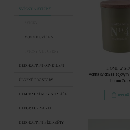
SVÍCNY A SVÍČKY
SVÍČKY
VONNÉ SVÍČKY
SVÍCNY A LUCERNY
DEKORATIVNÍ OSVĚTLENÍ
HOME & SO
Vonná svíčka se sójovým
ÚLOŽNÉ PROSTORY
Lemon Gras
DEKORAČNÍ MÍSY A TALÍŘE
399 Kč
DEKORACE NA ZEĎ
DEKORATIVNÍ PŘEDMĚTY