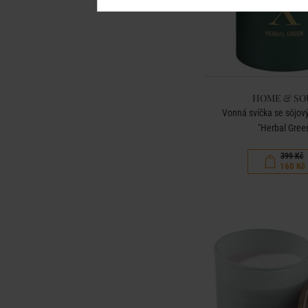
HOME & SO
Vonná svíčka se sójo
"Herbal Gree
399 Kč
160 Kč