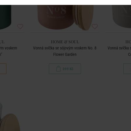
UL
HOME & SOUL
HO
vým voskem
Vonná svíčka se sójovým voskem No. 8
Vonná svíčka 
n"
Flower Garden
C
399 Kč