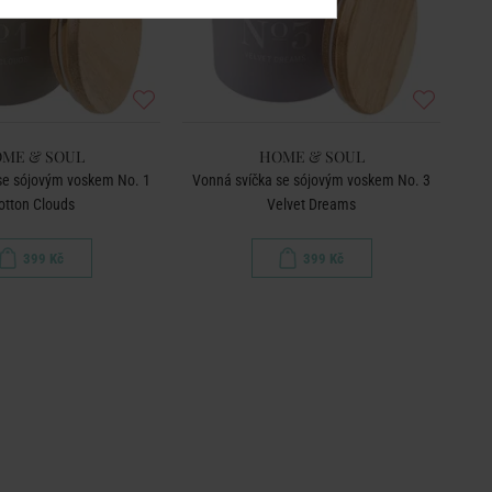
ME & SOUL
HOME & SOUL
se sójovým voskem No. 1
Vonná svíčka se sójovým voskem No. 3
otton Clouds
Velvet Dreams
399 Kč
399 Kč