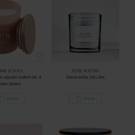
ME & SOUL
PURE POETRY
se sójovým voskem No. 8
Vonná svíčka Ciel Libre
lower Garden
399 Kč
399 Kč