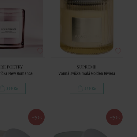
RE POETRY
SUPREME
víčka New Romance
Vonná svíčka malá Golden Riviera
399 Kč
549 Kč
-50
-50
%
%