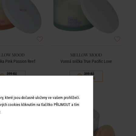
LLOW MOOD
MELLOW MOOD
ka Pink Passion Reef
Vonná svíčka True Pacific Love
399 Kč
399 Kč
200 Kč
200 Kč
y, které jsou dočasně uloženy ve vašem prohlížeči.
vých cookies kliknutím na tlačítko PŘIJMOUT a tím
m