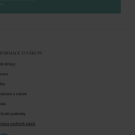
eru
NFORMACE O NÁKUPU
sté dotazy
prava
atba
klamace a vrácení
ruka
chodní podmínky
hrana osobních údajů