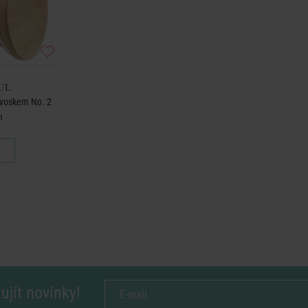
UL
 voskem No. 2
n
ujít novinky!