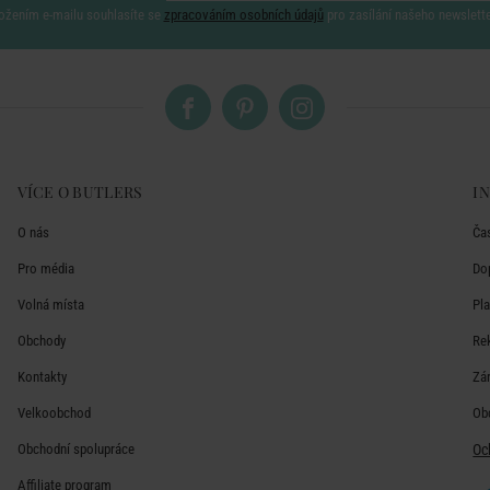
ožením e-mailu souhlasíte se
zpracováním osobních údajů
pro zasílání našeho newslett
VÍCE O BUTLERS
I
O nás
Ča
Pro média
Do
Volná místa
Pl
Obchody
Re
Kontakty
Zá
Velkoobchod
Ob
Obchodní spolupráce
Oc
Affiliate program