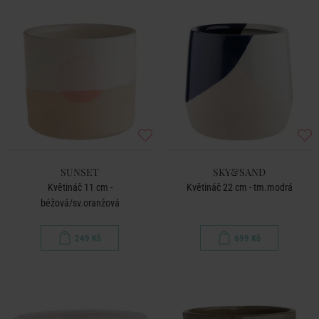
SUNSET
SKY&SAND
Květináč 11 cm -
Květináč 22 cm - tm.modrá
béžová/sv.oranžová
249 Kč
699 Kč