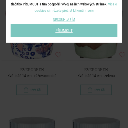
tlačítko PŘIJMOUT a tím podpořili vývoj našich webových stránek.
Více o
cookies si můžete přečíst kliknutím sem
NESOUHLASÍM
PŘIJMOUT
EVERGREEN
EVERGREEN
Květináč 14 cm - růžová/modrá
Květináč 14 cm - zelená
199 Kč
199 Kč