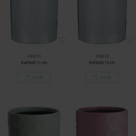
DISCO
DISCO
Květináč 11 cm
Květináč 13 cm
249 Kč
379 Kč