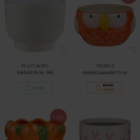
PLANT BOWL
TROPICS
Květináč 26 cm - bílá
Květináč papoušek 15 cm
699 Kč
999 Kč
489 Kč
-30
%