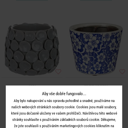
SKY
EVERGREEN
Květináč 17 cm - modrozelená
Květináč květiny 14 cm - modrá
Aby vše dobře fungovalo...
Aby bylo nakupování u nás opravdu pohodlné a snadné, používáme na
699 Kč
199 Kč
našich webových stránkách soubory cookie. Cookies jsou malé soubory,
které jsou dočasně uloženy ve vašem prohlížeči. Návštěvou této webové
stránky souhlasíte s používáním základních souborů cookie. Děkujeme,
že jste souhlasili s používáním marketingových cookies kliknutím na