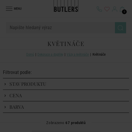
MENU
0
KVĚTINÁČE
Domů
Dekorace a doplňky
Vázy a květináče
Květináče
Filtrovat podle:
STAV PRODUKTU
CENA
BARVA
Zobrazeno
67 produktů