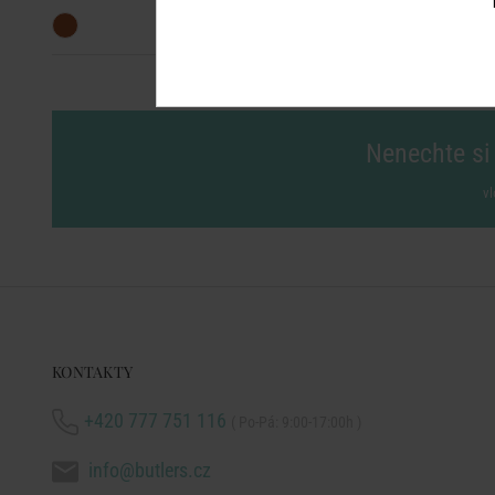
Nenechte si 
vl
KONTAKTY
+420 777 751 116
( Po-Pá: 9:00-17:00h )
info@butlers.cz