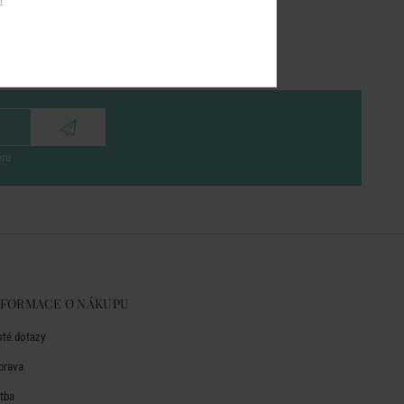
eru
NFORMACE O NÁKUPU
sté dotazy
prava
atba