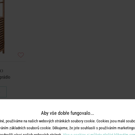
OO
prádlo
č
Aby vše dobře fungovalo...
né, používáme na našich webových stránkách soubory cookie. Cookies jsou malé soubor
váním základních souborů cookie. Děkujeme, že jste souhlasili s používáním marketingo
podpořili vývoj našich webových stránek.
Více o cookies si můžete přečíst kliknutím se