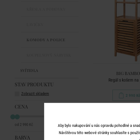
KŘESLA A POHOVKY
LAVIČKY
KOMODY A POLICE
KOUPELNOVÝ NÁBYTEK
SVÍTIDLA
BIG BAMB
Regál s košem na 
STAV PRODUKTU
Zobrazit skladem
2 990 K
CENA
2 990 Kč
2 990 Kč
Aby bylo nakupování u nás opravdu pohodlné a snad
Návštěvou této webové stránky souhlasíte s použí
BARVA