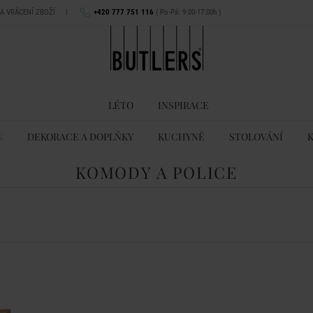
NA VRÁCENÍ ZBOŽÍ
|
+420 777 751 116
( Po-Pá: 9:00-17:00h )
LÉTO
INSPIRACE
K
DEKORACE A DOPLŇKY
KUCHYNĚ
STOLOVÁNÍ
KOMODY A POLICE