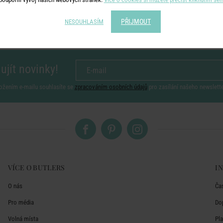
PŘIJMOUT
NESOUHLASÍM
ujít novinky!
ožením e-mailu souhlasíte se
zpracováním osobních údajů
pro zasílání našeho newslett
VÍCE O BUTLERS
I
O nás
Ča
Pro média
Do
Volná místa
Pl