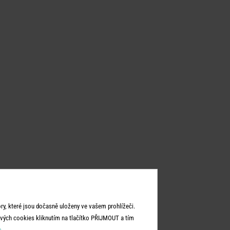
y, které jsou dočasně uloženy ve vašem prohlížeči.
vých cookies kliknutím na tlačítko PŘIJMOUT a tím
m