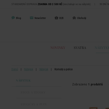
STANDARDNÍ DOPRAVA
ZDARMA OD 2 500 KČ
(nevztahuje se na nábytek)
|
30 DNÍ 
Blog
Newsletter
B2B
Obchody
NOVINKY
SVATBA
NÁBYTE
Domů
Nábytek
Nábytek
Komody a police
NÁBYTEK
Zobrazeno
1 produktů
STOLY A STOLKY
STOLIČKY A PUFY