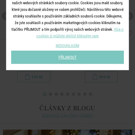
našich webových stránkách soubory cookie. Cookies jsou malé soubory,
které jsou dočasně uloženy ve vašem prohlížeči. Návštěvou této webové
stránky souhlasíte s používáním základních souborů cookie. Děkujeme,
že jste souhlasili s používáním marketingových cookies kliknutím na
tlačítko PŘIJMOUT a tím podpořili vývoj našich webových stránek.
Více o
cookies si můžete přečíst kliknutím sem
NESOUHLASÍM
AIR WAVE
HOLIDAY
Ruční větrák - fialová
Plážová taška
PŘIJMOUT
249 Kč
599 Kč
ČLÁNKY Z BLOGU
Zobrazit všechny články