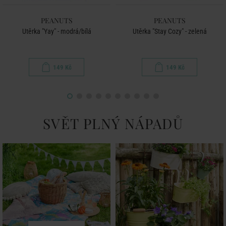
PEANUTS
PEANUTS
Utěrka "Yay" - modrá/bílá
Utěrka "Stay Cozy" - zelená
149 Kč
149 Kč
SVĚT PLNÝ NÁPADŮ