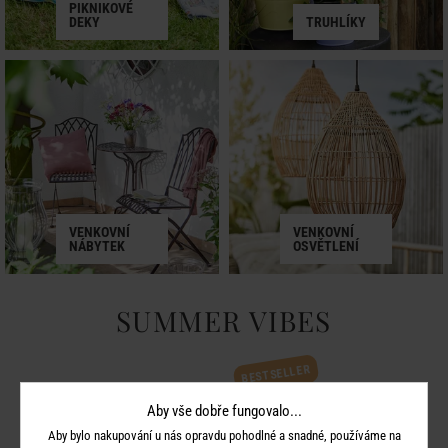
PIKNIKOVÉ
DEKY
TRUHLÍKY
VENKOVNÍ
VENKOVNÍ
NÁBYTEK
OSVĚTLENÍ
SUMMER VIBES
BESTSELLER
Aby vše dobře fungovalo...
Aby bylo nakupování u nás opravdu pohodlné a snadné, používáme na