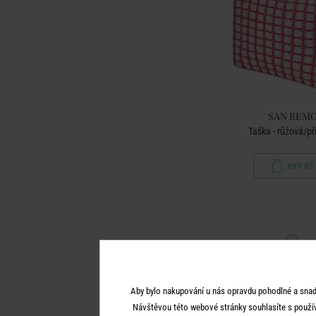
SAN REM
Taška - růžová/př
999 Kč
Aby bylo nakupování u nás opravdu pohodlné a snad
Návštěvou této webové stránky souhlasíte s použí