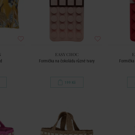
N
EASY CHOC
E
rd
Formička na čokoládu různé tvary
Formička 
199 Kč