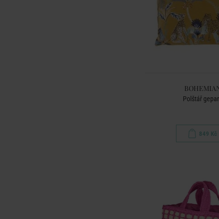
BOHEMIA
Polštář gepa
849 Kč