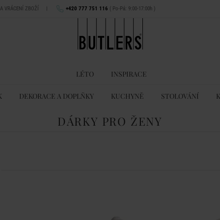
NA VRÁCENÍ ZBOŽÍ
|
+420 777 751 116
( Po-Pá: 9:00-17:00h )
LÉTO
INSPIRACE
K
DEKORACE A DOPLŇKY
KUCHYNĚ
STOLOVÁNÍ
DÁRKY PRO ŽENY