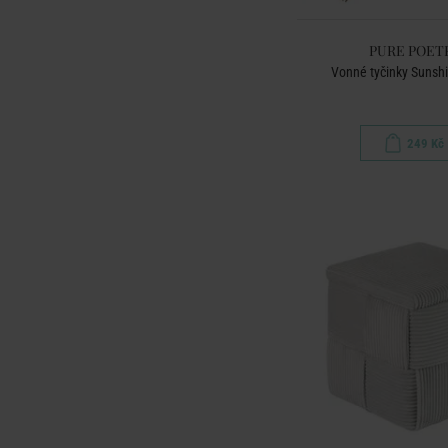
PURE POET
Vonné tyčinky Sunshi
249 Kč