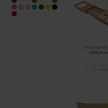
FEELS LIKE H
Polička na va
1 290 K