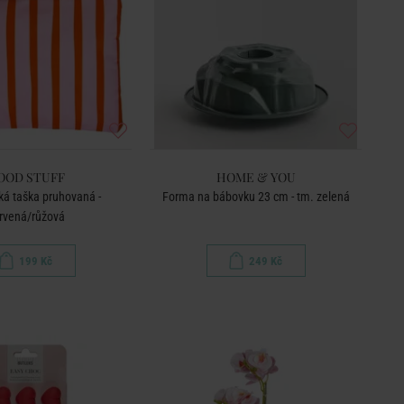
OOD STUFF
HOME & YOU
á taška pruhovaná -
Forma na bábovku 23 cm - tm. zelená
rvená/růžová
199 Kč
249 Kč