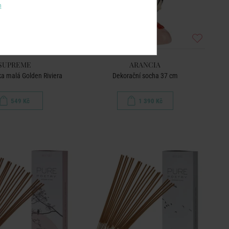
m
SUPREME
ARANCIA
a malá Golden Riviera
Dekorační socha 37 cm
549 Kč
1 390 Kč