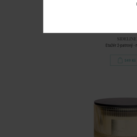
SIDELINE
Etažér 2-patrový -
549 Kč