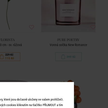
FLORISTA
PURE POETRY
90 cm - sv. růžová
Vonná svíčka New Romance
229 Kč
399 Kč
115 Kč
y, které jsou dočasně uloženy ve vašem prohlížeči.
vých cookies kliknutím na tlačítko PŘIJMOUT a tím