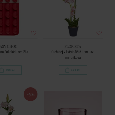
ASY CHOC
FLORISTA
na čokoládu srdíčka
Orchidej v květináči 51 cm - sv.
meruňková
199 Kč
479 Kč
-50
%