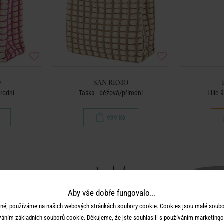
O
SAN REMO
írodní
Taška - béžová/přírodní
Lilie 
999 Kč
Aby vše dobře fungovalo...
né, používáme na našich webových stránkách soubory cookie. Cookies jsou malé soubor
váním základních souborů cookie. Děkujeme, že jste souhlasili s používáním marketingo