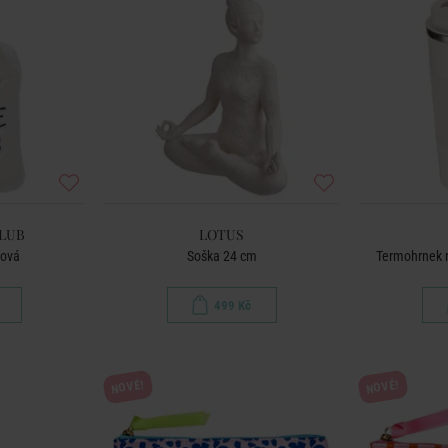
LUB
LOTUS
mová
Soška 24 cm
Termohrnek n
499 Kč
NOVÉ!
NOVÉ!