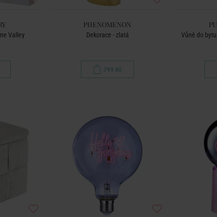
RY
PHENOMENON
PU
ne Valley
Dekorace - zlatá
Vůně do bytu
799 Kč