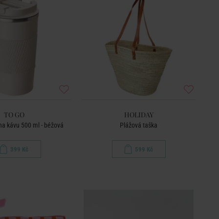
TO GO
HOLIDAY
a kávu 500 ml - béžová
Plážová taška
399 Kč
599 Kč