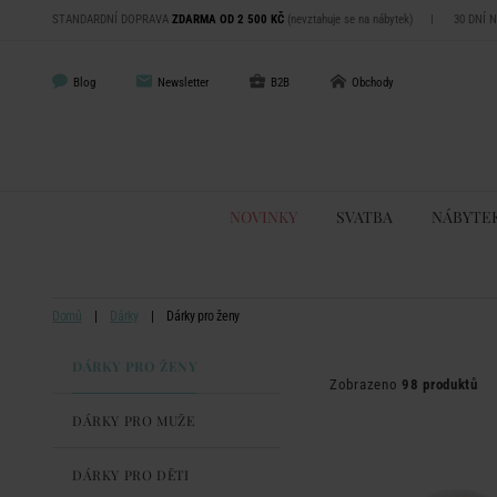
STANDARDNÍ DOPRAVA
ZDARMA OD 2 500 KČ
(nevztahuje se na nábytek)
|
30 DNÍ 
Blog
Newsletter
B2B
Obchody
NOVINKY
SVATBA
NÁBYTE
Domů
Dárky
Dárky pro ženy
DÁRKY PRO ŽENY
Zobrazeno
98 produktů
DÁRKY PRO MUŽE
DÁRKY PRO DĚTI