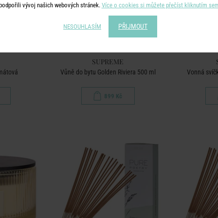
podpořili vývoj našich webových stránek.
Více o cookies si můžete přečíst kliknutím se
PŘIJMOUT
NESOUHLASÍM
SUPREME
 mátová
Vůně do bytu Golden Riviera 500 ml
Vonná svíčk
899 Kč