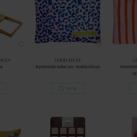
EAVEN
GOOD STUFF
G
nu
Kosmetická taška Leo - modrá/růžová
Kosmetick
če
č
199 Kč