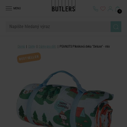
MENU
0
Domů
Dárky
Dárky pro děti
PEANUTS Pikniková deka "Deluxe" - mix
BESTSELLER