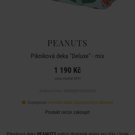
PEANUTS
Pikniková deka "Deluxe" - mix
1 190 Kč
cena včetně DPH
Artiklové číslo: 000000001000523053
Dostupnost:
centrální sklad, doprava nelze objednat
Produkt nelze zakoupit
Pikniková deka
PEANUTS
nabízí dostatek místa pro Vás i Vaše