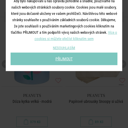
Aby bylo nakupování u nás opravdu pohodlné a snadné, používáme na
našich webových stránkách soubory cookie. Cookies jsou malé soubory,
které jsou dočasně uloženy ve vašem prohlížeči. Návštěvou této webové
DALŠÍ PRODUKTY ZE SÉRIE
stránky souhlasíte s používáním základních souborů cookie. Děkujeme,
že jste souhlasili s používáním marketingových cookies kliknutím na
tlačítko PŘIJMOUT a tím podpořili vývoj našich webových stránek.
Více o
cookies si můžete přečíst kliknutím sem
NESOUHLASÍM
PŘIJMOUT
PEANUTS
PEANUTS
Dóza kytka velká - modrá
Papírové ubrousky Snoopy si užívá
379 Kč
89 Kč