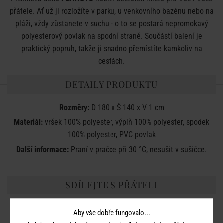
přátele. Ať už ji rozložíte v parku, u venkovního bazénu nebo na
pláži, vždy zůstanete v suchu - o to se postará nepromokavý
polyesterový povlak na spodní straně. Součástí balení je
praktický popruh, takže ji snadno přemístíte kamkoliv na
cestách.
DETAILY PRODUKTU
Rozměry:
D 180 x Š 140 x V 1 cm
Materiál:
vršek 100% polyester, výplň 100% polyester, spodek
100% polyester, PVC povlak
Další informace:
Praní v pračce při 30 °C, nesušit v sušičce.
SDÍLEJTE S PŘÁTELI
Aby vše dobře fungovalo...