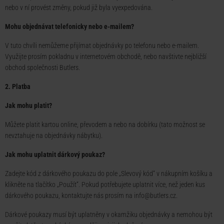
nebo v ní provést změny, pokud již byla vyexpedována.
Mohu objednávat telefonicky nebo e-mailem?
V tuto chvíli nemůžeme přijímat objednávky po telefonu nebo e-mailem.
Využijte prosím pokladnu v internetovém obchodě, nebo navštivte nejbližší
obchod společnosti Butlers.
2. Platba
Jak mohu platit?
Můžete platit kartou online, převodem a nebo na dobírku (tato možnost se
nevztahuje na objednávky nábytku).
Jak mohu uplatnit dárkový poukaz?
Zadejte kód z dárkového poukazu do pole „Slevový kód“ v nákupním košíku a
klikněte na tlačítko „Použít“. Pokud potřebujete uplatnit více, než jeden kus
dárkového poukazu, kontaktujte nás prosím na info@butlers.cz.
Dárkové poukazy musí být uplatněny v okamžiku objednávky a nemohou být