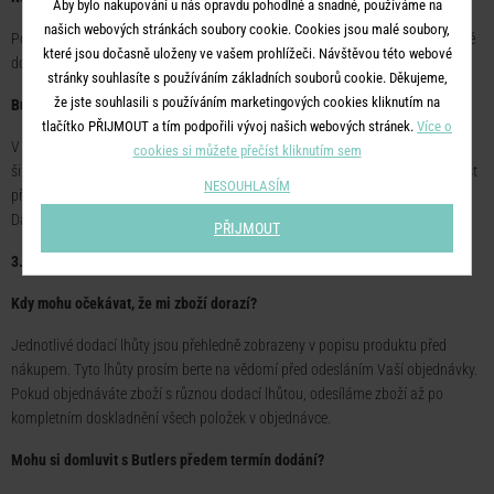
Aby bylo nakupování u nás opravdu pohodlné a snadné, používáme na
našich webových stránkách soubory cookie. Cookies jsou malé soubory,
Pokud chcete vrátit zboží, nebo pokud jste si objednali zboží, které v současné
které jsou dočasně uloženy ve vašem prohlížeči. Návštěvou této webové
době není na skladě, bude Vám Vaše platba vrácena zpět na Váš účet.
stránky souhlasíte s používáním základních souborů cookie. Děkujeme,
že jste souhlasili s používáním marketingových cookies kliknutím na
Budou mé osobní údaje přenášeny bezpečně?
tlačítko PŘIJMOUT a tím podpořili vývoj našich webových stránek.
Více o
V průběhu celého platebního procesu používáme SSL (Secure Socket Layer)
cookies si můžete přečíst kliknutím sem
šifrování pro všechny přenosy dat. Tato metoda poskytuje nejvyšší bezpečnost
NESOUHLASÍM
při online přenosu dat. To znamená, že vaše data nelze číst třetími stranami.
Další informace naleznete v sekci Ochrana osobních údajů a soukromí.
PŘIJMOUT
3. Dodání
Kdy mohu očekávat, že mi zboží dorazí?
Jednotlivé dodací lhůty jsou přehledně zobrazeny v popisu produktu před
nákupem. Tyto lhůty prosím berte na vědomí před odesláním Vaší objednávky.
Pokud objednáváte zboží s různou dodací lhůtou, odesíláme zboží až po
kompletním doskladnění všech položek v objednávce.
Mohu si domluvit s Butlers předem termín dodání?