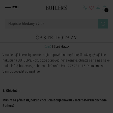
MENU
0
ČASTÉ DOTAZY
Domů
Časté dotazy
V následující sekci byste měli najít odpovědi na nejčastější otázky týkající se
nákupu na BUTLERS. Pokud zde odpověď nenaleznete, obraťte se na nás na e-
mailu
info@butlers.cz
, nebo na telefonním čísle 777 751 116. Pokusíme se
Vám odpovědět co nejdříve.
1. Objednání
Musím se přihlásit, pokud chci učinit objednávku v internetovém obchodě
Butlers?