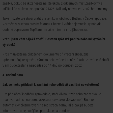
zásilka, pokud balík zanesete na kterékoliv z odběrných míst Zásilkovny a
sdělíte kód našeho eshopu: 98124326. Náklady na vrácení zboží hradíme my.
Také můžete své zboží vrátit v jakémkoliv obchodu Butlers v České republice.
Vezměte si s sebou prosím fakturu. Chcete-li vrátit objemné kusy nábytku
dodané dopravcem TopTrans, napište nám na
info@butlers.cz
.
Vrátil jsem Vám nějaké zboží. Dostanu zpět své peníze nebo mi vyměníte
výrobek?
Prosím uveďte na přiloženém dokumentu při vrácení zboží, zda
upřednostňujete výměnu výrobku nebo vrácení peněz. Platba za vrácené zboží
Vám bude zaslána nejpozději do 14 dnů po doručení zboží.
4. Osobní data
Jak se mohu přihlásit k zasílání nebo odhlásit zasílání newsletteru?
Pro přihlášení k odběru zpravodaje, stačí kliknout
zde
nebo zadat svou e-
mailovou adresu na domovské stránce v sekci „Newsletter“. Budete
automaticky přesměrováni na registrační formulář a pak již budete
informováni o nejnovějších produktech a trendech.