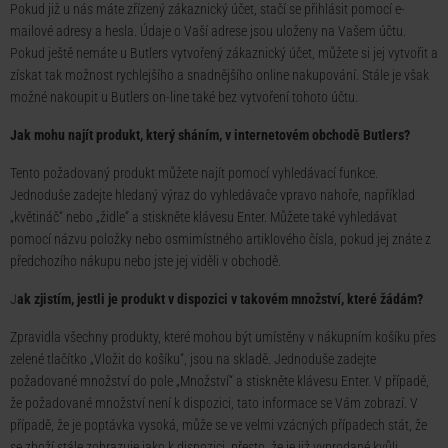
Pokud již u nás máte zřízený zákaznický účet, stačí se přihlásit pomocí e-
mailové adresy a hesla. Údaje o Vaší adrese jsou uloženy na Vašem účtu.
Pokud ještě nemáte u Butlers vytvořený zákaznický účet, můžete si jej vytvořit a
získat tak možnost rychlejšího a snadnějšího online nakupování. Stále je však
možné nakoupit u Butlers on-line také bez vytvoření tohoto účtu.
Jak mohu najít produkt, který sháním, v internetovém obchodě Butlers?
Tento požadovaný produkt můžete najít pomocí vyhledávací funkce.
Jednoduše zadejte hledaný výraz do vyhledávače vpravo nahoře, například
„květináč“ nebo „židle“ a stiskněte klávesu Enter. Můžete také vyhledávat
pomocí názvu položky nebo osmimístného artiklového čísla, pokud jej znáte z
předchozího nákupu nebo jste jej viděli v obchodě.
J
ak zjistím, jestli je produkt v dispozici v takovém množství, které žádám?
Zpravidla všechny produkty, které mohou být umístěny v nákupním košíku přes
zelené tlačítko „Vložit do košíku“, jsou na skladě. Jednoduše zadejte
požadované množství do pole „Množství“ a stiskněte klávesu Enter. V případě,
že požadované množství není k dispozici, tato informace se Vám zobrazí. V
případě, že je poptávka vysoká, může se ve velmi vzácných případech stát, že
se zboží stále zobrazuje jako k dispozici, přesto, že je již vyprodané kvůli