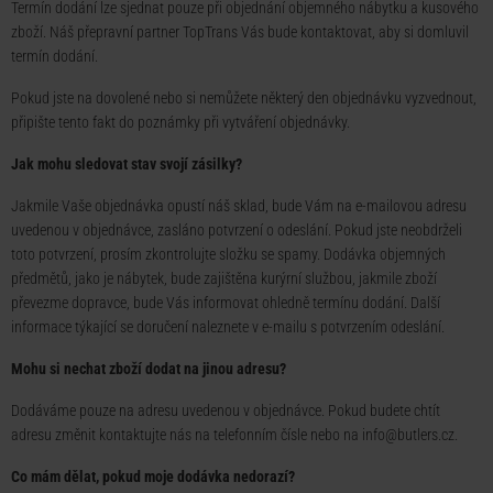
Termín dodání lze sjednat pouze při objednání objemného nábytku a kusového
zboží. Náš přepravní partner TopTrans Vás bude kontaktovat, aby si domluvil
termín dodání.
Pokud jste na dovolené nebo si nemůžete některý den objednávku vyzvednout,
připište tento fakt do poznámky při vytváření objednávky.
Jak mohu sledovat stav svojí zásilky?
Jakmile Vaše objednávka opustí náš sklad, bude Vám na e-mailovou adresu
uvedenou v objednávce, zasláno potvrzení o odeslání. Pokud jste neobdrželi
toto potvrzení, prosím zkontrolujte složku se spamy. Dodávka objemných
předmětů, jako je nábytek, bude zajištěna kurýrní službou, jakmile zboží
převezme dopravce, bude Vás informovat ohledně termínu dodání. Další
informace týkající se doručení naleznete v e-mailu s potvrzením odeslání.
Mohu si nechat zboží dodat na jinou adresu?
Dodáváme pouze na adresu uvedenou v objednávce. Pokud budete chtít
adresu změnit kontaktujte nás na telefonním čísle nebo na
info@butlers.cz
.
Co mám dělat, pokud moje dodávka nedorazí?