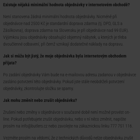
Existuje nějaká minimální hodnota objednávky v internetovém obchodě?
Není stanovena žádná minimální hodnota objednávky. Nicméně při
objednávce nad 2500 Kč je standardní doprava zdarma (tj. DPD, GLS a
Zásilkovna), doprava zdarma na Slovensku je při objednávce nad 99 EUR).
Výjimkou jsou objednávky obsahující objemný nábytek, u kterých je třeba
dvoučlenné odbavení, při čemž vznikají dodatečné náklady na dopravu.
Jak si můžu být jistý, že moje objednávka byla internetovým obchodem
přijata?
Po zadání objednávky Vám bude na e-mailovou adresu zadanou v objednávce
zasláno potvrzení této objednávky. Pokud jste stále neobdrželi potvrzení
objednávky, zkontrolujte složku se spamy.
Jak mohu změnit nebo zrušit objednávku?
Zrušení nebo změny v objednávce v současné době není možné provést on-
line. Pokud potřebujete zrušit objednávku, nebo v ní něco změnit, napište
prosím na info@butlers.cz nebo zavolejte na zákaznickou linku 777 751 116.
Vezměte prosím na vědomí, že z technických důvodů nelze objednávku zrušit