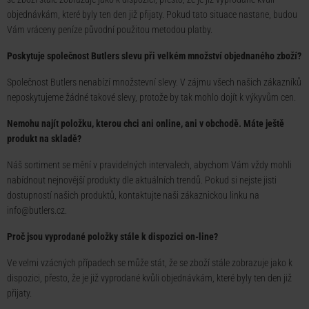
objednávkám, které byly ten den již přijaty. Pokud tato situace nastane, budou
Vám vráceny peníze původní použitou metodou platby.
Poskytuje společnost Butlers slevu při velkém množství objednaného zboží?
Společnost Butlers nenabízí množstevní slevy. V zájmu všech našich zákazníků
neposkytujeme žádné takové slevy, protože by tak mohlo dojít k výkyvům cen.
Nemohu najít položku, kterou chci ani online, ani v obchodě. Máte ještě
produkt na skladě?
Náš sortiment se mění v pravidelných intervalech, abychom Vám vždy mohli
nabídnout nejnovější produkty dle aktuálních trendů. Pokud si nejste jisti
dostupností našich produktů, kontaktujte naši zákaznickou linku na
info@butlers.cz
.
Proč jsou vyprodané položky stále k dispozici on-line?
Ve velmi vzácných případech se může stát, že se zboží stále zobrazuje jako k
dispozici, přesto, že je již vyprodané kvůli objednávkám, které byly ten den již
přijaty.