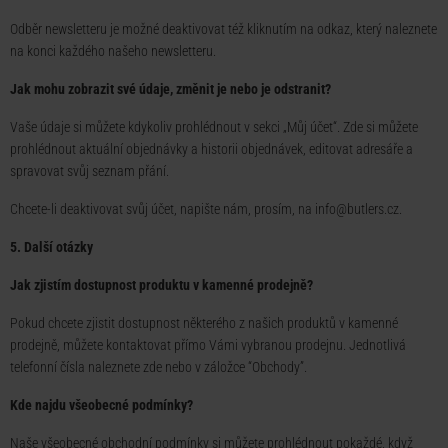
Odběr newsletteru je možné deaktivovat též kliknutím na odkaz, který naleznete
na konci každého našeho newsletteru.
Jak mohu zobrazit své údaje, změnit je nebo je odstranit?
Vaše údaje si můžete kdykoliv prohlédnout v sekci „Můj účet“. Zde si můžete
prohlédnout aktuální objednávky a historii objednávek, editovat adresáře a
spravovat svůj seznam přání.
Chcete-li deaktivovat svůj účet, napište nám, prosím, na info@butlers.cz.
5. Další otázky
Jak zjistím dostupnost produktu v kamenné prodejně?
Pokud chcete zjistit dostupnost některého z našich produktů v kamenné
prodejně, můžete kontaktovat přímo Vámi vybranou prodejnu. Jednotlivá
telefonní čísla naleznete
zde
nebo v záložce “Obchody”.
Kde najdu všeobecné podmínky?
Naše všeobecné obchodní podmínky si můžete prohlédnout pokaždé, když