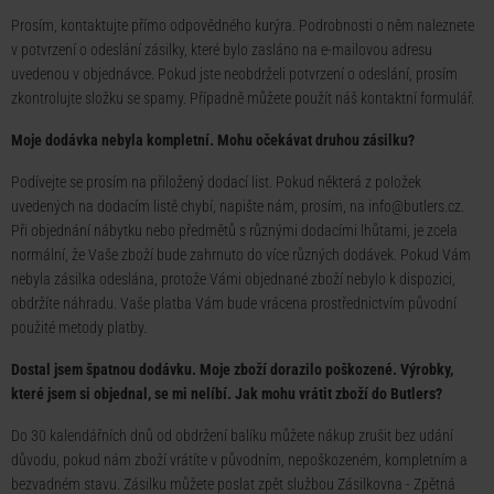
Prosím, kontaktujte přímo odpovědného kurýra. Podrobnosti o něm naleznete
v potvrzení o odeslání zásilky, které bylo zasláno na e-mailovou adresu
uvedenou v objednávce. Pokud jste neobdrželi potvrzení o odeslání, prosím
zkontrolujte složku se spamy. Případně můžete použít náš kontaktní formulář.
Moje dodávka nebyla kompletní. Mohu očekávat druhou zásilku?
Podívejte se prosím na přiložený dodací list. Pokud některá z položek
uvedených na dodacím listě chybí, napište nám, prosím, na info@butlers.cz.
Při objednání nábytku nebo předmětů s různými dodacími lhůtami, je zcela
normální, že Vaše zboží bude zahrnuto do více různých dodávek. Pokud Vám
nebyla zásilka odeslána, protože Vámi objednané zboží nebylo k dispozici,
obdržíte náhradu. Vaše platba Vám bude vrácena prostřednictvím původní
použité metody platby.
Dostal jsem špatnou dodávku. Moje zboží dorazilo poškozené. Výrobky,
které jsem si objednal, se mi nelíbí. Jak mohu vrátit zboží do Butlers?
Do 30 kalendářních dnů od obdržení balíku můžete nákup zrušit bez udání
důvodu, pokud nám zboží vrátíte v původním, nepoškozeném, kompletním a
bezvadném stavu. Zásilku můžete poslat zpět službou Zásilkovna - Zpětná