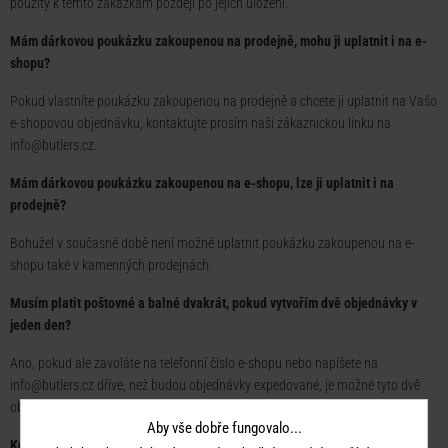
použity k těmto zakázkám později po jejich uložení.
Mám dárkovou poukázku zakoupenou na prodejně, mohu ji uplatnit i na e-
shopu?
Pokud vlastníte poukázku zakoupenou na prodejně a chcete ji uplatnit na Vašo
e-shopovou objednávku, kontaktujte prosím naši zákaznickou linku na
info@butlers.cz
.
Mám dárkovou poukázku zakoupenou na e-shopu, lze ji uplatnit i na
prodejně?
Bohužel v současné době není možné uplatnit poukázku zakoupenou na e-
shopu také v kamenných prodejnách.
Musím platit poštovné a balné dvakrát, pokud vytvořím dvě objednávky v
jeden den?
Ano, pokud ale zavoláte na telefonní číslo e-shopu nebo napíšete na
info@butlers.cz dříve, než budou objednávky expedované, je možné tyto dvě
objednávky sloučit do jedné.
Aby vše dobře fungovalo...
Kdy mám nárok na vrácení peněz? Jak vrácení peněz probíhá?