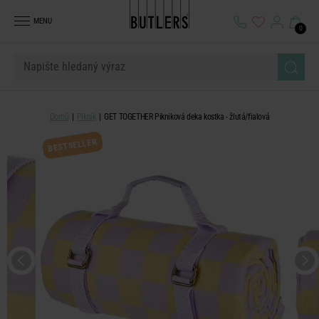
MENU
0
Domů
Piknik
GET TOGETHER Pikniková deka kostka - žlutá/fialová
BESTSELLER