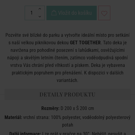
Vložit do košíku
Pozvěte své blízké do parku a vytvořte ideální místo pro setkání
s naší velkou piknikovou dekou
GET TOGETHER
. Tato deka je
navržena pro pohodlné posezení s lahůdkami, osvěžujícími
nápoji a skvělým letním čtením, zatímco voděodpudivá spodní
vrstva Vás chrání před vlhkostí a pískem. Deka je vybavena
praktickým popruhem pro přenášení. K dispozici v dalších
variantách.
DETAILY PRODUKTU
Rozměry:
D 200 x Š 200 cm
Materiál:
vrchní strana: 100% polyester, voděodolný polyesterový
potah
Další informace:
Lze prát v pračce na 30°. Nebělit, nesušit a