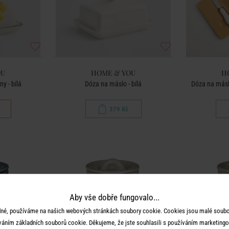
OU
HOME & YOU
H
y - bílá
Dóza na máslo - bílá
Dóza na másl
379 Kč
Aby vše dobře fungovalo...
né, používáme na našich webových stránkách soubory cookie. Cookies jsou malé soubor
váním základních souborů cookie. Děkujeme, že jste souhlasili s používáním marketingo