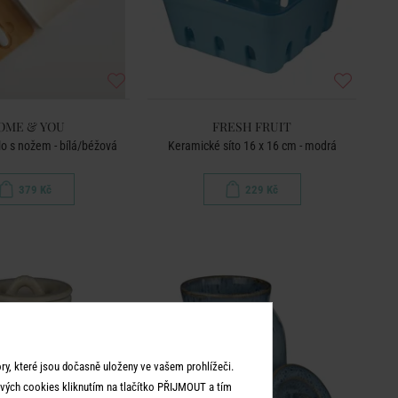
OME & YOU
FRESH FRUIT
o s nožem - bílá/béžová
Keramické síto 16 x 16 cm - modrá
379 Kč
229 Kč
y, které jsou dočasně uloženy ve vašem prohlížeči.
vých cookies kliknutím na tlačítko PŘIJMOUT a tím