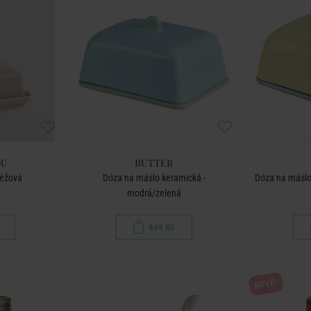
OU
BUTTER
béžová
Dóza na máslo keramická -
Dóza na máslo
modrá/zelená
449 Kč
NOVÉ!