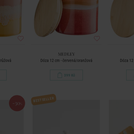
MEDLEY
/růžová
Dóza 12 cm - červená/oranžová
Dóza 12
399 Kč
BESTSELLER
-30
%