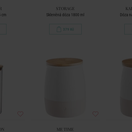
R
STORAGE
KA
5 cm
Skleněná dóza 1800 ml
Dóza na
379 Kč
ON
ME TIME