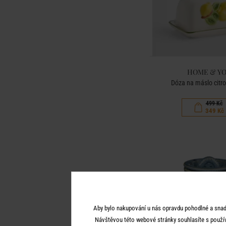
HOME & Y
Dóza na máslo citron
499 Kč
349 Kč
Aby bylo nakupování u nás opravdu pohodlné a snad
Návštěvou této webové stránky souhlasíte s použí