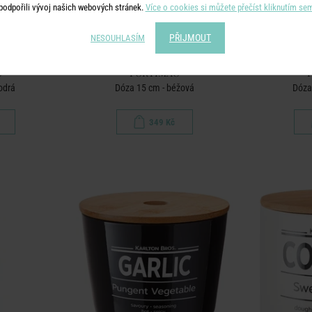
podpořili vývoj našich webových stránek.
Více o cookies si můžete přečíst kliknutím se
PŘIJMOUT
NESOUHLASÍM
O
PORTIMAO
odrá
Dóza 15 cm - béžová
Dóza
349 Kč