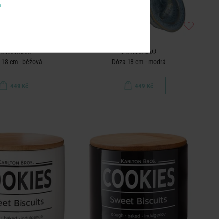
m
PORTIMAO
PORTIMAO
 18 cm - béžová
Dóza 18 cm - modrá
449 Kč
449 Kč