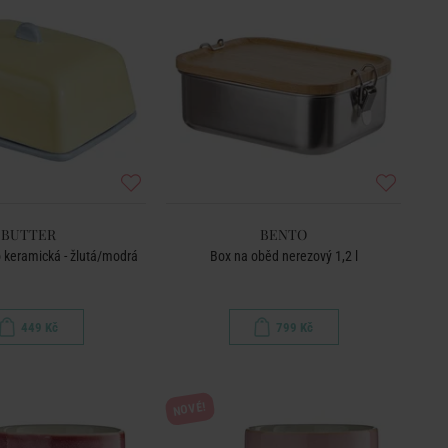
BUTTER
BENTO
 keramická - žlutá/modrá
Box na oběd nerezový 1,2 l
449 Kč
799 Kč
NOVÉ!