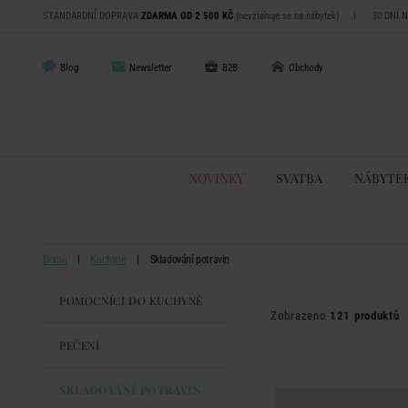
STANDARDNÍ DOPRAVA
ZDARMA OD 2 500 KČ
(nevztahuje se na nábytek)
|
30 DNÍ 
Blog
Newsletter
B2B
Obchody
NOVINKY
SVATBA
NÁBYTE
Domů
Kuchyně
Skladování potravin
POMOCNÍCI DO KUCHYNĚ
Zobrazeno
121 produktů
PEČENÍ
SKLADOVÁNÍ POTRAVIN