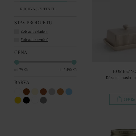
KUCHYŇSKÝ TEXTIL
STAV PRODUKTU
Zobrazit skladem
Zobrazit zlevněné
CENA
79 Kč
2 490 Kč
HOME & Y
Dóza na máslo - 
BARVA
599 Kč