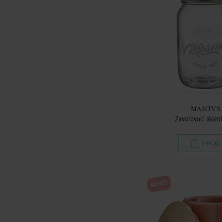
MASON'S
Zavařovací skleni
199 Kč
NOVÉ!