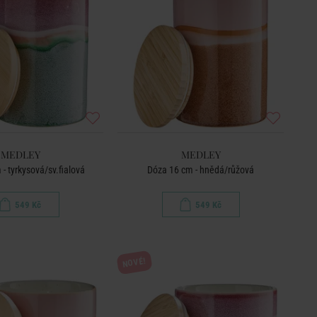
MEDLEY
MEDLEY
- tyrkysová/sv.fialová
Dóza 16 cm - hnědá/růžová
549 Kč
549 Kč
NOVÉ!