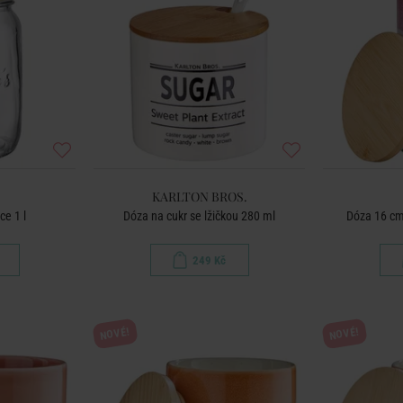
KARLTON BROS.
ce 1 l
Dóza na cukr se lžičkou 280 ml
Dóza 16 cm 
249 Kč
NOVÉ!
NOVÉ!