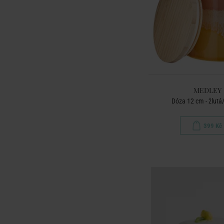
MEDLEY
Dóza 12 cm - žlutá
399 Kč