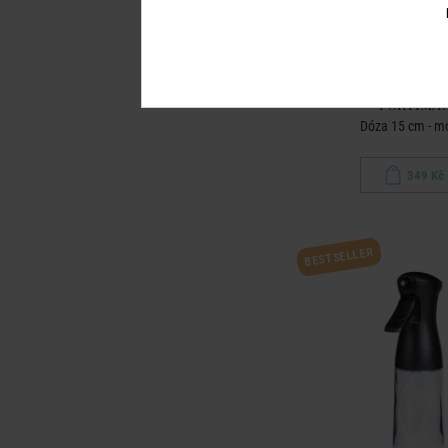
PORTIMA
Dóza 15 cm - m
349 Kč
BESTSELLER