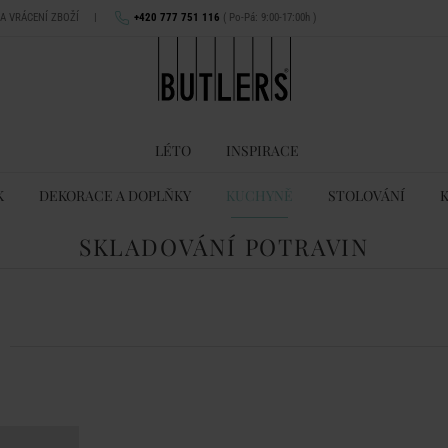
NA VRÁCENÍ ZBOŽÍ
|
+420 777 751 116
( Po-Pá: 9:00-17:00h )
LÉTO
INSPIRACE
K
DEKORACE A DOPLŇKY
KUCHYNĚ
STOLOVÁNÍ
SKLADOVÁNÍ POTRAVIN