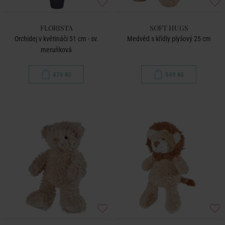
FLORISTA
SOFT HUGS
Orchidej v květináči 51 cm - sv.
Medvěd s křídly plyšový 25 cm
meruňková
479 Kč
549 Kč