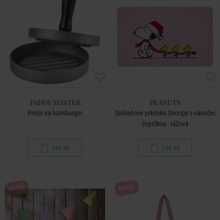
PADDY MASTER
PEANUTS
Press na hamburger
Snídaňové prkénko Snoopy s vánoční
čepičkou - růžová
349 Kč
199 Kč
NOVÉ!
NOVÉ!