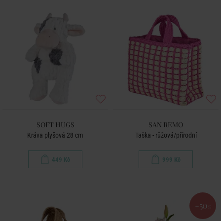
SOFT HUGS
SAN REMO
Kráva plyšová 28 cm
Taška - růžová/přírodní
449 Kč
999 Kč
-50
%