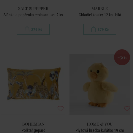
SALT & PEPPER
MARBLE
Slánka a pepřenka croissant set 2 ks
Chladící kostky 12 ks - bílá
279 Kč
379 Kč
-30
%
BOHEMIAN
HOME & YOU
Polštář gepard
Plyšová hračka kuřátko 19 cm