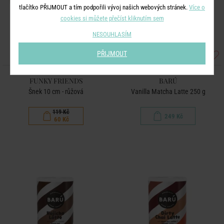
tlačítko PŘIJMOUT a tím podpořili vývoj našich webových stránek.
Více o
cookies si můžete přečíst kliknutím sem
NESOUHLASÍM
PŘIJMOUT
FUNKY FRIENDS
BARÚ
Šnek 10 cm - růžová
Vanilla Matcha Latte 250 g
119 Kč
249 Kč
60 Kč