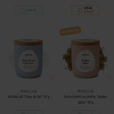
179 Kč
849 Kč
125 Kč
BESTSELLER
POTLUCK
POTLUCK
Mořská sůl "Fleur de Sel" 35 g
Směs koření na chleba "Stullen
Spice" 30 g