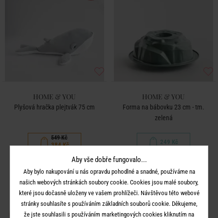
HOME & YOU
HOME & YOU
Plyšová hračka plejtvák 75 cm
Forma na bábovku 23 cm - tm.
zelená
549 Kč
249 Kč
384 Kč
Aby vše dobře fungovalo...
Aby bylo nakupování u nás opravdu pohodlné a snadné, používáme na
našich webových stránkách soubory cookie. Cookies jsou malé soubory,
-50
%
které jsou dočasně uloženy ve vašem prohlížeči. Návštěvou této webové
stránky souhlasíte s používáním základních souborů cookie. Děkujeme,
že jste souhlasili s používáním marketingových cookies kliknutím na