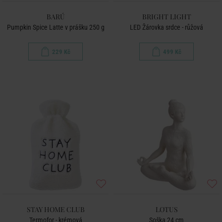
BARÚ
BRIGHT LIGHT
Pumpkin Spice Latte v prášku 250 g
LED Žárovka srdce - růžová
229 Kč
499 Kč
STAY HOME CLUB
LOTUS
Termofor - krémová
Soška 24 cm