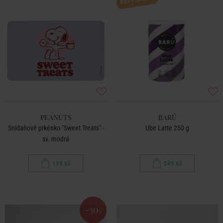
PEANUTS
BARÚ
Snídaňové prkénko "Sweet Treats" -
Ube Latte 250 g
sv. modrá
199 Kč
249 Kč
-30
%