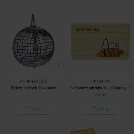
UPPER CLASS
PEANUTS
Fóliový balónek disko koule
Snídaňové prkénko "Good Morning" -
béžová
89 Kč
199 Kč
BESTSELLER