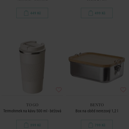
449 Kč
499 Kč
TO GO
BENTO
Termohrnek na kávu 500 ml - béžová
Box na oběd nerezový 1,2 l
399 Kč
799 Kč