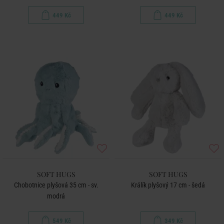
449 Kč
449 Kč
SOFT HUGS
SOFT HUGS
Chobotnice plyšová 35 cm - sv.
Králík plyšový 17 cm - šedá
modrá
549 Kč
349 Kč