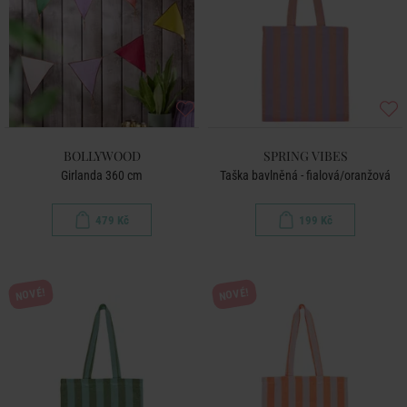
BOLLYWOOD
SPRING VIBES
Girlanda 360 cm
Taška bavlněná - fialová/oranžová
479 Kč
199 Kč
NOVÉ!
NOVÉ!