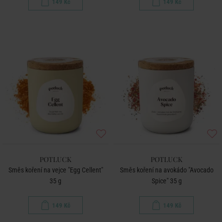
149 Kč
149 Kč
POTLUCK
POTLUCK
Směs koření na vejce "Egg Cellent"
Směs koření na avokádo "Avocado
35 g
Spice" 35 g
149 Kč
149 Kč