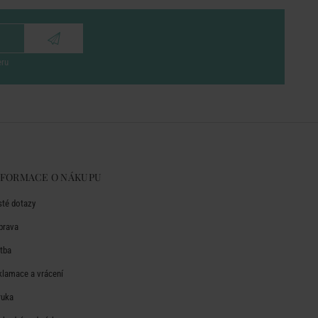
eru
NFORMACE O NÁKUPU
sté dotazy
prava
atba
klamace a vrácení
ruka