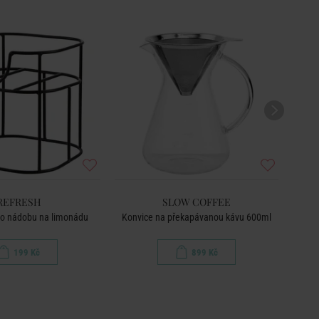
REFRESH
SLOW COFFEE
ro nádobu na limonádu
Konvice na překapávanou kávu 600ml
199 Kč
899 Kč