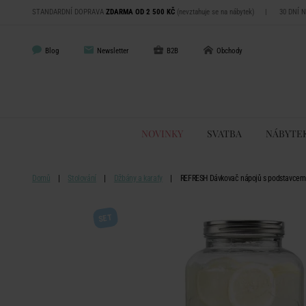
STANDARDNÍ DOPRAVA
ZDARMA OD 2 500 KČ
(nevztahuje se na nábytek)
|
30 DNÍ 
Blog
Newsletter
B2B
Obchody
NOVINKY
SVATBA
NÁBYTE
Domů
Stolování
Džbány a karafy
REFRESH Dávkovač nápojů s podstavcem 
SET