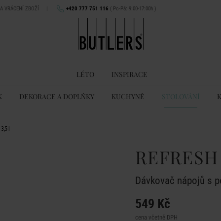
NA VRÁCENÍ ZBOŽÍ
|
+420 777 751 116
( Po-Pá: 9:00-17:00h )
LÉTO
INSPIRACE
K
DEKORACE A DOPLŇKY
KUCHYNĚ
STOLOVÁNÍ
3,5 l
REFRESH
Dávkovač nápojů s p
549 Kč
cena včetně DPH