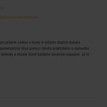
954
d, doprava dočasně nedostupné
ro přátele, rodinu a hosty si můžete doplnit domácí
 pomerančový džus pomocí tohoto praktického a stylového
e kelímky a uhaste žízeň každého čerstvým nápojem. Je to