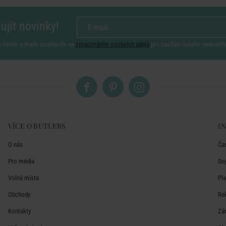
ujít novinky!
ožením e-mailu souhlasíte se
zpracováním osobních údajů
pro zasílání našeho newslett
VÍCE O BUTLERS
I
O nás
Ča
Pro média
Do
Volná místa
Pl
Obchody
Re
Kontakty
Zá