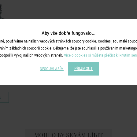
Aby vše dobře fungovalo...
né, používáme na našich webových stránkách soubory cookie. Cookies jsou malé soubor
váním základních souborů cookie. Děkujeme, že jste souhlasili s používáním marketingo
podpořili vývoj našich webových stránek.
Více o cookies si můžete přečíst kliknutím se
PŘIJMOUT
NESOUHLASÍM
H
čkem 450 ml
č
MOHLO BY SE VÁM LÍBIT