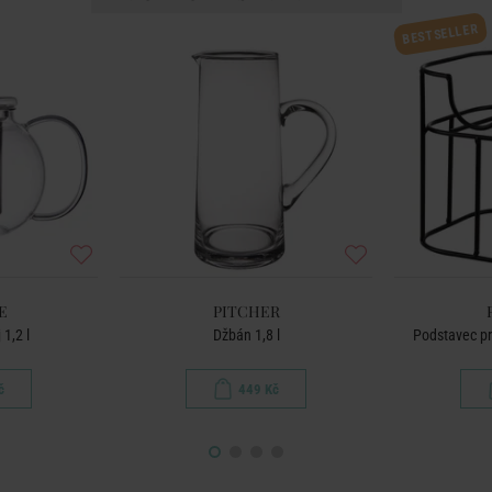
BESTSELLER
E
PITCHER
 1,2 l
Džbán 1,8 l
Podstavec p
č
449 Kč