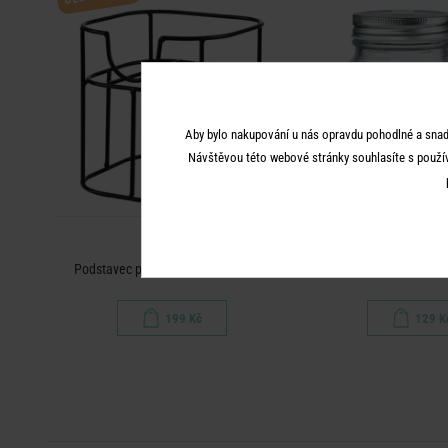
Aby bylo nakupování u nás opravdu pohodlné a snad
Návštěvou této webové stránky souhlasíte s použí
REFRESH
REFRES
Podstavec pro nádobu na limonádu
Sklenice Mason s ví
199 Kč
129 K