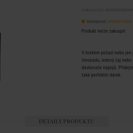
Artiklové číslo: 000000001000343
Dostupnost:
centrální skla
Produkt nelze zakoupit
V horkém počasí nebo jen p
limonádu, ledový čaj nebo
dávkovače nápojů. Přidejt
také perfektní dárek.
DETAILY PRODUKTU