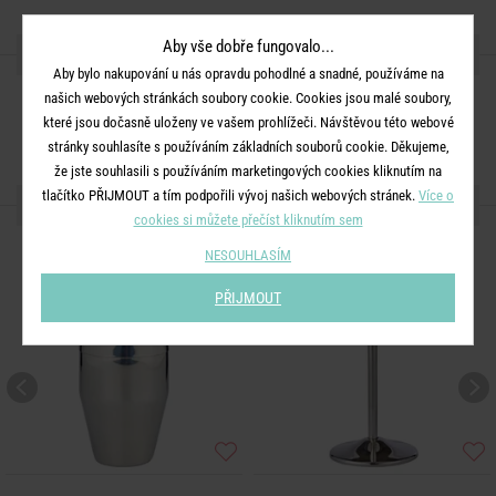
Aby vše dobře fungovalo...
SDÍLEJTE S PŘÁTELI
Aby bylo nakupování u nás opravdu pohodlné a snadné, používáme na
našich webových stránkách soubory cookie. Cookies jsou malé soubory,
které jsou dočasně uloženy ve vašem prohlížeči. Návštěvou této webové
stránky souhlasíte s používáním základních souborů cookie. Děkujeme,
že jste souhlasili s používáním marketingových cookies kliknutím na
tlačítko PŘIJMOUT a tím podpořili vývoj našich webových stránek.
Více o
DALŠÍ PRODUKTY ZE SÉRIE
cookies si můžete přečíst kliknutím sem
NESOUHLASÍM
PŘIJMOUT