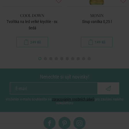
COOL DOWN
MONIN
Tvořítka na led velké krychle - sv.
Sirup vanilka 0,25 l
šedá
249 Kč
149 Kč
Nenechte si ujít novinky!
vložením e-mailu souhlasíte se
zpracováním osobních údajů
pro zasílání našeho
newsletteru