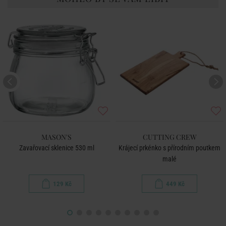
MASON'S
CUTTING CREW
Zavařovací sklenice 530 ml
Krájecí prkénko s přírodním poutkem
malé
129 Kč
449 Kč