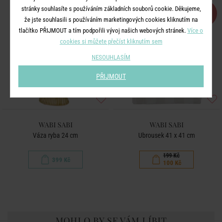
stránky souhlasíte s používáním základních souborů cookie. Děkujeme,
-50
%
že jste souhlasili s používáním marketingových cookies kliknutím na
tlačítko PŘIJMOUT a tím podpořili vývoj našich webových stránek.
Více o
cookies si můžete přečíst kliknutím sem
NESOUHLASÍM
PŘIJMOUT
WABI SABI
WABI SABI
Váza ryba 24 cm
Ubrousek 41 x 41 cm
199 Kč
399 Kč
100 Kč
MOHLO BY SE VÁM LÍBIT