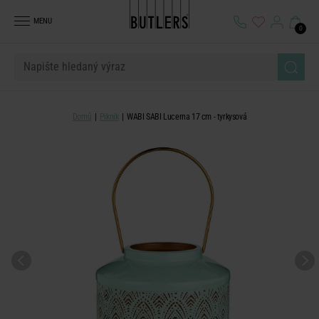
MENU
0
Domů
Piknik
WABI SABI Lucerna 17 cm - tyrkysová