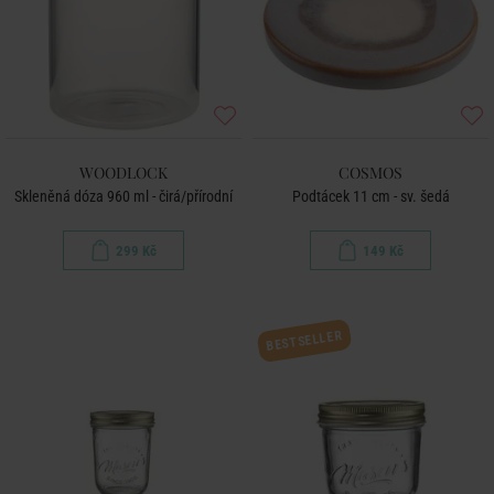
WOODLOCK
COSMOS
Skleněná dóza 960 ml - čirá/přírodní
Podtácek 11 cm - sv. šedá
299 Kč
149 Kč
BESTSELLER