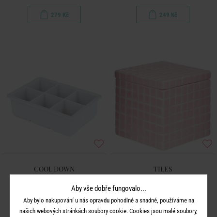
279 Kč
249 Kč
COOL DOWN
TILES
Tvořítka na led velké krychle - sv.
Dóza 550 ml - růžová
Aby vše dobře fungovalo...
šedá
Aby bylo nakupování u nás opravdu pohodlné a snadné, používáme na
našich webových stránkách soubory cookie. Cookies jsou malé soubory,
249 Kč
279 Kč