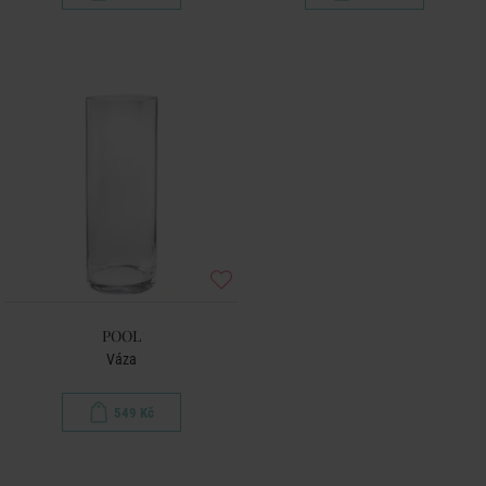
POOL
Váza
549 Kč