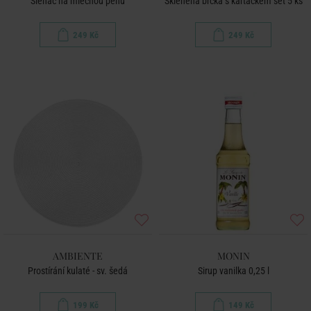
Šlehač na mléčnou pěnu
Skleněná brčka s kartáčkem set 5 ks
249 Kč
249 Kč
AMBIENTE
MONIN
Prostírání kulaté - sv. šedá
Sirup vanilka 0,25 l
199 Kč
149 Kč