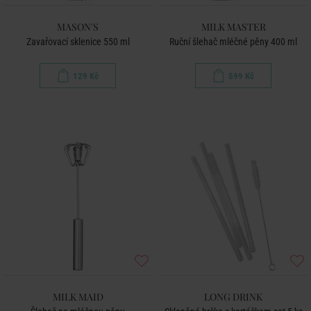
MASON'S
MILK MASTER
Zavařovací sklenice 550 ml
Ruční šlehač mléčné pěny 400 ml
129 Kč
599 Kč
MILK MAID
LONG DRINK