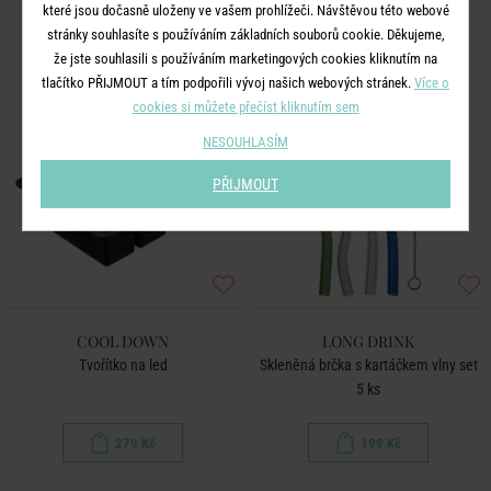
které jsou dočasně uloženy ve vašem prohlížeči. Návštěvou této webové
stránky souhlasíte s používáním základních souborů cookie. Děkujeme,
že jste souhlasili s používáním marketingových cookies kliknutím na
tlačítko PŘIJMOUT a tím podpořili vývoj našich webových stránek.
Více o
cookies si můžete přečíst kliknutím sem
NESOUHLASÍM
PŘIJMOUT
COOL DOWN
LONG DRINK
Tvořítko na led
Skleněná brčka s kartáčkem vlny set
5 ks
279 Kč
199 Kč