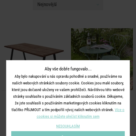
Aby vše dobře fungovalo...
Aby bylo nakupování u nás opravdu pohodlné a snadné, používáme na
našich webových stránkách soubory cookie. Cookies jsou malé soubory,
které jsou dočasně uloženy ve vašem prohlížeči. Návštěvou této webové
stránky souhlasíte s používáním základních souborů cookie. Děkujeme,
TORRENCE
CENTURY
že jste souhlasili s používáním marketingových cookies kliknutím na
Stůl 180 x 90 cm
Zahradní stůl - šalvějová
tlačítko PŘIJMOUT a tím podpořili vývoj našich webových stránek.
Více o
cookies si můžete přečíst kliknutím sem
12 990 Kč
1 990 Kč
NESOUHLASÍM