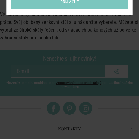
PŘIJMOUT
Venkovní stoly na ranní kávu nebo večeři s přáteli nebo třeba i do
práce. Svůj oblíbený venkovní stůl si u nás určitě vyberete. Můžete si
vybrat ze široké škály řešení, od skládacích balkonových až po velké
zahradní stoly pro mnoho lidí.
Nenechte si ujít novinky!
vložením e-mailu souhlasíte se
zpracováním osobních údajů
pro zasílání našeho
newsletteru
KONTAKTY