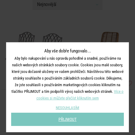
Aby vše dobře fungovalo...
Aby bylo nakupování u nás opravdu pohodlné a snadné, používáme na
našich webových stránkách soubory cookie. Cookies jsou malé soubory,
které jsou dočasně uloženy ve vašem prohlížeči. Návštěvou této webové
stránky souhlasíte s používáním základních souborů cookie. Děkujeme,
že jste souhlasili s používáním marketingových cookies kliknutím na
tlačítko PŘIJMOUT a tím podpořili vývoj našich webových stránek.
Více o
cookies si můžete přečíst kliknutím sem
MANDALA GARDEN
HACIENDA
Židle set 2 ks - tm. hnědá
Židle ratanová
NESOUHLASÍM
PŘIJMOUT
2 990 Kč
3 990 Kč