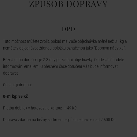
ZPŮSOB DOPRAVY
DPD
Tuto možnost můžete zvolit, pokud má Vaše objednávka méně než 31 kg a
nemáte v objednávce žádnou položku označenou jako "Doprava nábytku".
Běžná doba doručení je 2-3 dny po zadání objednávky. O odeslání budete
informováni emailem. O přesném čase doručení Vás bude informovat
dopravce.
Cena je jednotná:
0-31 kg: 99 Kč
Platba dobírek v hotovosti a kartou: + 49 Kč
Doprava zdarma na běžný sortiment je při objednávce nad 2 500 Kč.