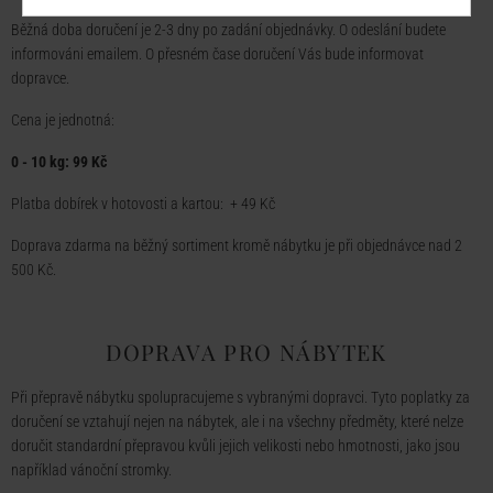
Běžná doba doručení je 2-3 dny po zadání objednávky. O odeslání budete
informováni emailem. O přesném čase doručení Vás bude informovat
dopravce.
Cena je jednotná:
0 - 10 kg: 99 Kč
Platba dobírek v hotovosti a kartou: + 49 Kč
Doprava zdarma na běžný sortiment kromě nábytku je při objednávce nad 2
500 Kč.
DOPRAVA PRO NÁBYTEK
Při přepravě nábytku spolupracujeme s vybranými dopravci. Tyto poplatky za
doručení se vztahují nejen na nábytek, ale i na všechny předměty, které nelze
doručit standardní přepravou kvůli jejich velikosti nebo hmotnosti, jako jsou
například vánoční stromky.