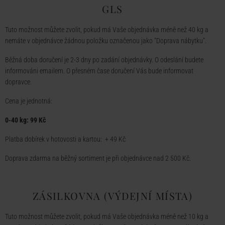
GLS
Tuto možnost můžete zvolit, pokud má Vaše objednávka méně než 40 kg a
nemáte v objednávce žádnou položku označenou jako "Doprava nábytku".
Běžná doba doručení je 2-3 dny po zadání objednávky. O odeslání budete
informováni emailem. O přesném čase doručení Vás bude informovat
dopravce.
Cena je jednotná:
0-40 kg: 99 Kč
Platba dobírek v hotovosti a kartou: + 49 Kč
Doprava zdarma na běžný sortiment je při objednávce nad 2 500 Kč.
ZÁSILKOVNA (VÝDEJNÍ MÍSTA)
Tuto možnost můžete zvolit, pokud má Vaše objednávka méně než 10 kg a