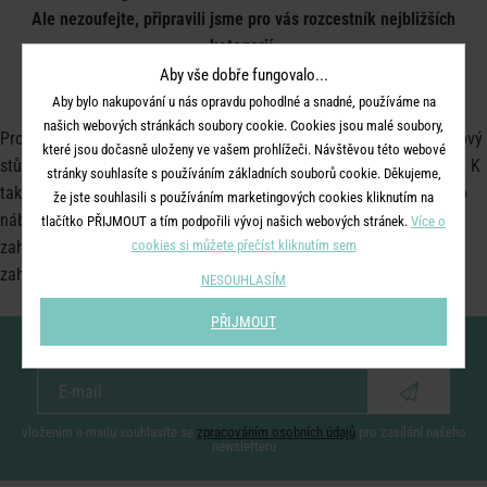
Ale nezoufejte, připravili jsme pro vás rozcestník nejbližších
kategorií.
Aby vše dobře fungovalo...
Aby bylo nakupování u nás opravdu pohodlné a snadné, používáme na
našich webových stránkách soubory cookie. Cookies jsou malé soubory,
Protože spolu je to vždycky lepší... Je jen jedna věc lepší než stylový
které jsou dočasně uloženy ve vašem prohlížeči. Návštěvou této webové
stůl a pohodlná židle: když můžete s někým sdílet slunečné chvíle. K
stránky souhlasíte s používáním základních souborů cookie. Děkujeme,
takovým společným zážitkům byly určeny naše sestavy zahradního
že jste souhlasili s používáním marketingových cookies kliknutím na
nábytku z kovu nebo dřeva. Náš výběr zahrnuje klasické sestavy
tlačítko PŘIJMOUT a tím podpořili vývoj našich webových stránek.
Více o
cookies si můžete přečíst kliknutím sem
zahradního nábytku se stolem a židlemi nebo pohodlné, variabilní
zahradní lenošky.
NESOUHLASÍM
PŘIJMOUT
Nenechte si ujít novinky!
vložením e-mailu souhlasíte se
zpracováním osobních údajů
pro zasílání našeho
newsletteru