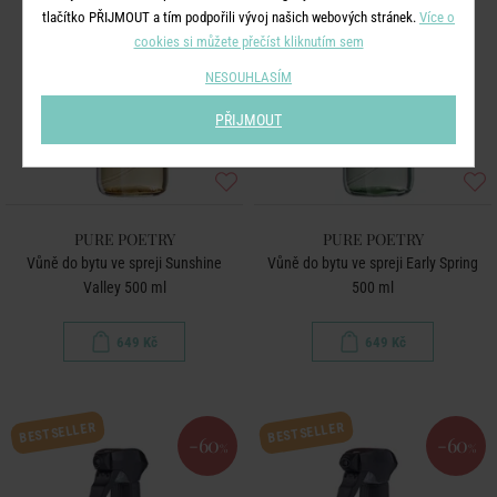
tlačítko PŘIJMOUT a tím podpořili vývoj našich webových stránek.
Více o
cookies si můžete přečíst kliknutím sem
NESOUHLASÍM
PŘIJMOUT
PURE POETRY
PURE POETRY
Vůně do bytu ve spreji Sunshine
Vůně do bytu ve spreji Early Spring
Valley 500 ml
500 ml
649 Kč
649 Kč
BESTSELLER
BESTSELLER
-60
-60
%
%