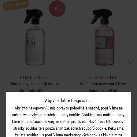
BESTSELLER
-60
%
HOME & SOUL
PURE POETRY
Vůně do bytu ve spreji Vanilla
Vůně do bytu ve spreji New
Moments 500 ml
Romance 500 ml
Aby vše dobře fungovalo...
599 Kč
649 Kč
240 Kč
Aby bylo nakupování u nás opravdu pohodlné a snadné, používáme na
našich webových stránkách soubory cookie. Cookies jsou malé soubory,
které jsou dočasně uloženy ve vašem prohlížeči. Návštěvou této webové
stránky souhlasíte s používáním základních souborů cookie. Děkujeme,
že jste souhlasili s používáním marketingových cookies kliknutím na