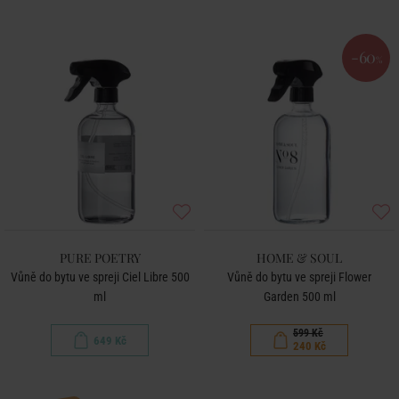
-60
%
PURE POETRY
HOME & SOUL
Vůně do bytu ve spreji Ciel Libre 500
Vůně do bytu ve spreji Flower
ml
Garden 500 ml
599 Kč
649 Kč
240 Kč