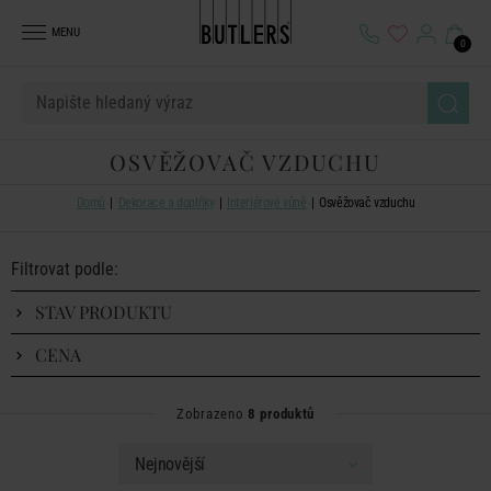
MENU
0
OSVĚŽOVAČ VZDUCHU
Domů
Dekorace a doplňky
Interiérové vůně
Osvěžovač vzduchu
Filtrovat podle:
STAV PRODUKTU
CENA
Zobrazeno
8 produktů