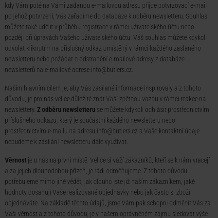
kdy Vám poté na Vámi zadanou e-mailovou adresu přijde potvrzovací e-mail
po jehož potvrzení, Vás zařadíme do databáze k odběru newsletteru. Souhlas
můžete také udělit v průběhu registrace v rámci uživatelského účtu nebo
později při úpravách Vašeho uživatelského účtu. Váš souhlas můžete kdykoli
odvolat kliknutím na příslušný odkaz umístěný v rámci každého zaslaného
newsletteru nebo požádat o odstranění e-mailové adresy z databáze
newsletterů na e-mailové adrese
info@butlers.cz
.
Naším hlavním cílem je, aby Vás zasílané informace inspirovaly a z tohoto
důvodu, je pro nás velice důležité znát Vaší zpětnou vazbu v rámci reakce na
newslettery.
Z odběru newsletteru
se můžete kdykoli odhlásit prostřednictvím
příslušného odkazu, který je součástní každého newsletteru nebo
prostřednictvím e-mailu na adresu
info@butlers.cz
a Vaše kontaktní údaje
nebudeme k zásílání newsletteru dále využívat.
Věrnost
je u nás na první místě. Velice si váží zákazníků, kteří se k nám vracejí
a za jejich dlouhodobou přízeň, je rádi odměňujeme. Z tohoto důvodu
potřebujeme mimo jiné vědět, jak dlouho jste již naším zákazníkem, jaké
hodnoty dosahují Vaše realizované objednávky nebo jak často si zboží
objednáváte. Na základě těchto údajů, jsme Vám pak schopni odměnit Vás za
Vaši věrnost a z tohoto důvodu, je v našem oprávněném zájmu sledovat výše