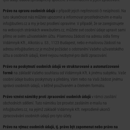
Právo na opravu osobních údajů
v případě jejich nepřesnosti či neúplnosti. Na
tuto skutečnost nás můžete upozornit a informovat prostřednictvím e-mailu
info@butlers.cz
a my je bez prodlení opravíme. V případě, že se zaregistrujete
na webových stránkách www.butlers.cz, můžete své osobní údaje upravit sami
přímo ve svém uživatelském účtu. Písemnou žádostí na adresu sídla firmy
Vidámnyik Kft., Alkotás u. 53., 1123 Budapest, nebo e-mailovou žádostí na
adresu
info@butlers.cz
je možné požádat o odstranění Vašeho uživatelského
účtu a osobních údajů, které nejsou nezbytné pro další zpracování.
Právo na poskytnutí osobních údajů ve strukturované a automatizované
formě
na základě Vašeho souhlasu od Vidámnyik Kft. k jinému subjektu. Vaše
osobní údaje budou poskytnuty a předány, Vám nebo na Vaši žádost jinému
správci osobních údajů, v běžně používaném a čitelném formátu.
Právo vznést námitky proti zpracování osobních údajů
v rámci zasílání
obchodních sdělení. Tuto námitku lze provést zasláním e-mailu na
info@butlers.cz
, na jejímž základě Vidámnyik Kft. neprodleně ukončí
zpracovávání osobních údajů pro tyto účely.
Právo na výmaz osobních údajů, tj. právo být zapomenut nebo právo na