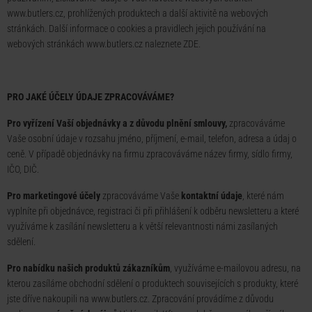
www.butlers.cz, prohlížených produktech a další aktivitě na webových
stránkách. Další informace o cookies a pravidlech jejich používání na
webových stránkách www.butlers.cz naleznete
ZDE
.
PRO JAKÉ ÚČELY ÚDAJE ZPRACOVÁVÁME?
Pro vyřízení Vaší objednávky a z důvodu plnění smlouvy,
zpracováváme
Vaše osobní údaje v rozsahu jméno, příjmení, e-mail, telefon, adresa a údaj o
ceně. V případě objednávky na firmu zpracováváme název firmy, sídlo firmy,
IČO, DIČ.
Pro marketingové účely
zpracováváme Vaše
kontaktní údaje
, které nám
vyplníte při objednávce, registraci či při přihlášení k odběru newsletteru a které
využíváme k zasílání newsletteru a k větší relevantnosti námi zasílaných
sdělení.
Pro nabídku našich produktů zákazníkům
, využíváme e-mailovou adresu, na
kterou zasíláme obchodní sdělení o produktech souvisejících s produkty, které
jste dříve nakoupili na www.butlers.cz. Zpracování provádíme z důvodu