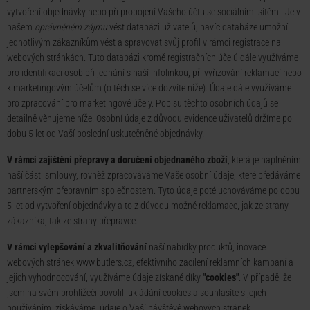
vytvoření objednávky nebo při propojení Vašeho účtu se sociálními sítěmi. Je v
našem
oprávněném zájmu
vést databázi uživatelů, navíc databáze umožní
jednotlivým zákazníkům vést a spravovat svůj profil v rámci registrace na
webových stránkách. Tuto databázi kromě registračních účelů dále využíváme
pro identifikaci osob při jednání s naší infolinkou, při vyřizování reklamací nebo
k marketingovým účelům (o těch se více dozvíte níže). Údaje dále využíváme
pro zpracování pro marketingové účely. Popisu těchto osobních údajů se
detailně věnujeme níže. Osobní údaje z důvodu evidence uživatelů držíme po
dobu 5 let od Vaší poslední uskutečněné objednávky.
V rámci zajištění přepravy a doručení objednaného zboží
, která je naplněním
naší části smlouvy, rovněž zpracováváme Vaše osobní údaje, které předáváme
partnerským přepravním společnostem. Tyto údaje poté uchováváme po dobu
5 let od vytvoření objednávky a to z důvodu možné reklamace, jak ze strany
zákazníka, tak ze strany přepravce.
V rámci vylepšování a zkvalitňování
naší nabídky produktů, inovace
webových stránek www.butlers.cz, efektivního zacílení reklamních kampaní a
jejich vyhodnocování, využíváme údaje získané díky
"cookies"
. V případě, že
jsem na svém prohlížeči povolili ukládání cookies a souhlasíte s jejich
používáním, získáváme údaje o Vaší návštěvě webových stránek