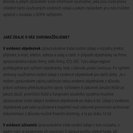
důvodu a jakým způsobem Vaše informace využíváme, jaká jsou Vaše práva
ohledně námi využívaných osobních údajů a jakým způsobem je u nás můžete
uplatnit v souladu s GDPR nařízením.
JAKÉ ÚDAJE O VÁS SHROMAŽĎUJEME?
V evidenci objednávek
zpracováváme Vaše osobní údaje v rozsahu jméno,
příjmení, e-mail, telefon, adresa a údaj o ceně. V případě objednávky na firmu
zpracováváme název firmy, sídlo firmy, IČO, DIČ. Tyto údaje nejprve
potřebujeme pro vyřízení objednávky, tedy z důvodu
plnění smlouvy
. Po splnění
smlouvy využíváme osobní údaje z evidence objednávek pro další účely. Je v
našem
oprávněném zájmu
udržovat celou evidenci objednávek z důvodu
právní ochrany před budoucími spory. Vzhledem k zákonné záruční lhůtě za
jakost zboží, promlčecí lhůtě a fungování soudního systému musíme
zpracovávat Vaše údaje z evidence objednávek po dobu 6 let. Údaje z evidence
objednávek pak také využíváme k naplnění naší zákonné povinnosti archivovat
dokumentaci z důvodu možné finanční kontroly, a to po dobu 10 let.
V evidenci uživatelů
zpracováváme Vaše osobní údaje v tom rozsahu, v
jakém nám je poskytnete při registraci či úpravě profilu včetně hesla, při