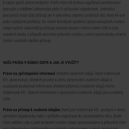
k náplni jejich práce nezbytné. Patřit mezi ně mohou například zaměstnanci
pracující v oddělení zákaznické péče či vyřizování objednávek. Jednotliví
pracovníci mají vždy přístup jen k takovému objemu osobních dat, který ke své
práci nezbytně potřebují. Do všech kritických systémů zpracovávajících osobní
údaje našich zákazníků je přístup omezen pouze v rámci interní sítě a výše
uvedené osoby v případě ukončení právního vztahu s námi automaticky ztratí k
Vašim osobním datům přístup.
VAŠE PRÁVA V RÁMCI GDPR A JAK JE VYUŽÍT?
Právo na zpřístupnění informací
ohledně osobních údajů, které Vidámnyik
Kft. zpracovává, ohledně povahy a účelu zpracování osobních údajů a
současně poskytnutí informace ohledně příjemců osobních údajů mimo
Vidámnyik Kft.. Obecné informace o zpracování osobních údajů jsou uvedeny
výše.
Právo na přístup k osobním údajům
, které jste Vidámnyik Kft.. poskytli v rámci
vytvoření objednávky nebo v průběhu registrace do uživatelského účtu. Bude
Vám sděleno zda a jaké konkrétní osobní údaje zpracováváme a případně Vám
tyto údaje budou zpřístupněny společně s informacemi o jejich zpracování.