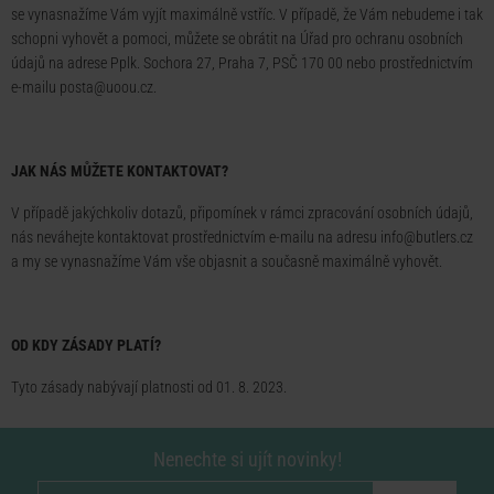
se vynasnažíme Vám vyjít maximálně vstříc. V případě, že Vám nebudeme i tak
schopni vyhovět a pomoci, můžete se obrátit na
Úřad pro ochranu osobních
údajů
na adrese Pplk. Sochora 27, Praha 7, PSČ 170 00 nebo prostřednictvím
e-mailu posta@uoou.cz.
JAK NÁS MŮŽETE KONTAKTOVAT?
V případě jakýchkoliv dotazů, připomínek v rámci zpracování osobních údajů,
nás neváhejte kontaktovat prostřednictvím e-mailu na adresu
info@butlers.cz
a my se vynasnažíme Vám vše objasnit a současně maximálně vyhovět.
OD KDY ZÁSADY PLATÍ?
Tyto zásady nabývají platnosti od 01. 8. 2023.
Nenechte si ujít novinky!