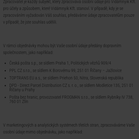
Zpracovatel je každý subjekt, který zpracovává osobní údaje pro Vidámnyik Kft.
pro účely a způsobem, které Vidámnyik Kft. stanoví. V případě, kdy je se
zpracováním vyžadován Váš souhlas, předáváme údaje zpracovatelům pouze
v případě, že jste souhlas udělili.
V rámci objednávky mohou být Vaše osobní údaje předány dopravním
společnostem, jako například:
Česká pošta s.p., se sídlem Praha 1, Politických vězňů 909/4
PPL CZ s.r.o., se sídlem K Borovému 99, 251 01 Říčany – Jažlovice
TOPTRANS EU a.s., se sídlem Priehon 50, Nitra, Slovenská republika
DPD - Direct Parcel Distribution CZ s. r. o., se sídlem Modletice 135, 251 01
Říčany u Prahy
Pošta bez hranic, provozovatel FROGMAN s.r.o., se sídlem Rybníky IV 738,
760 01 Zlín
V marketingových a analytických systémech třetích stran, zpracováváme Vaše
osobní údaje mimo objednávku, jako například: