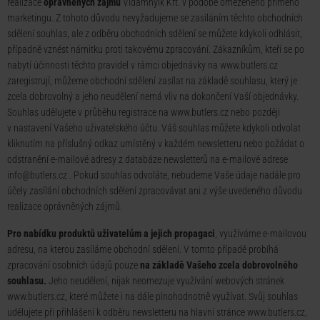
realizace
oprávněných zájmů
Vidámnyik Kft. v podobě omezeného přímého
marketingu. Z tohoto důvodu nevyžadujeme se zasíláním těchto obchodních
sdělení souhlas, ale z odběru obchodních sdělení se můžete kdykoli odhlásit,
případně vznést námitku proti takovému zpracování. Zákazníkům, kteří se po
nabytí účinnosti těchto pravidel v rámci objednávky na www.butlers.cz
zaregistrují, můžeme obchodní sdělení zasílat na základě souhlasu, který je
zcela dobrovolný a jeho neudělení nemá vliv na dokončení Vaší objednávky.
Souhlas udělujete v průběhu registrace na www.butlers.cz nebo později
v nastavení Vašeho uživatelského účtu. Váš souhlas můžete kdykoli odvolat
kliknutím na příslušný odkaz umístěný v každém newsletteru nebo požádat o
odstranění e-mailové adresy z databáze newsletterů na e-mailové adrese
info@butlers.cz
. Pokud souhlas odvoláte, nebudeme Vaše údaje nadále pro
účely zasílání obchodních sdělení zpracovávat ani z výše uvedeného důvodu
realizace oprávněných zájmů.
Pro nabídku produktů uživatelům a jejich propagaci
, využíváme e-mailovou
adresu, na kterou zasíláme obchodní sdělení. V tomto případě probíhá
zpracování osobních údajů pouze
na základě Vašeho zcela dobrovolného
souhlasu.
Jeho neudělení, nijak neomezuje využívání webových stránek
www.butlers.cz, které můžete i na dále plnohodnotně využívat. Svůj souhlas
udělujete při přihlášení k odběru newsletteru na hlavní stránce www.butlers.cz,