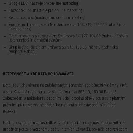
Google LLC (nástroje pro on-line marketing)
Facebook, Inc. (nástroje pro on-line marketing)
Seznam.cz, a.s. (nástroje pro on-line marketing)
Fragile media s.r.o., se sídlem Jankovcova 1037/49, 170 00 Praha 7 (on-
line agentura)
Premier system a.s., se sídlem Saturnova 1/1197, 104 00 Praha Uhříněves
(ekonomický informační systém)
Simplia s.r.o., se sídlem Drtinova 557/10, 150 00 Praha 5 (technická
podpora e-shopu)
BEZPEČNOST A KDE DATA UCHOVÁVÁME?
Data jsou uchovávána na zálohovaných serverech společnosti Vidámnyik Kft.
a společnosti Simplia s.r.o., se sídlem Drtinova 557/10, 150 00 Praha 5.
Zabezpečení a nakládání s osobními údaji probíhá plně v souladu s platnými
právními předpisy, včetně obecného nařízení o ochraně osobních údajů
(GDPR).
Přístup k systémům zprostředkovávajícím osobní údaje našich zákazníků je
umožněn pouze omezenému počtu interních uživatelů, pro něž je to vzhledem