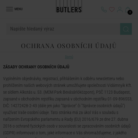
MENU
0
OCHRANA OSOBNÍCH ÚDAJŮ
Domů
ZÁSADY OCHRANY OSOBNÍCH ÚDAJŮ
Vyplněním objednávky, registrací, přihlášením k odběru newsletteru nebo
prohlížením našich webových stránek umožňujete společnosti Vidámnyik Kft.
se sídlem Alkotás u. 53. (MOM Park Bevásárlóközpont), PSČ 1123 Budapest,
zapsané v obchodním rejstříku zapsaná v obchodním rejstříku 01-09-896553,
DIČ: 14272428-2-43 (dále jen jako “Správce” či “Správce osobních údajů”)
využívat Vaše osobní údaje. Tato stránka má za úkol Vás v souladu s
nařízením Evropského parlamentu a Rady (EU) 2016/679 ze dne 27. dubna
2016 o ochraně fyzických osob v souvislosti se zpracováním osobních údajů
(GDPR) informovat o tom, jaké informace o Vás shromažďujeme, z jakého