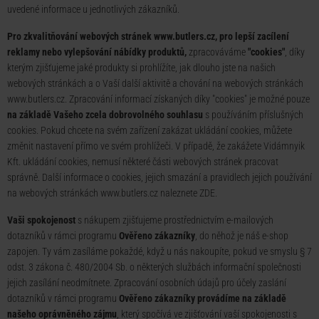
uvedené informace u jednotlivých zákazníků.
Pro zkvalitňování webových stránek www.butlers.cz, pro lepší zacílení
reklamy nebo vylepšování nábídky produktů,
zpracováváme
"cookies"
, díky
kterým zjišťujeme jaké produkty si prohlížíte, jak dlouho jste na našich
webových stránkách a o Vaší další aktivitě a chování na webových stránkách
www.butlers.cz. Zpracování informací získaných díky "cookies" je možné pouze
na základě Vašeho zcela dobrovolného souhlasu
s používáním příslušných
cookies. Pokud chcete na svém zařízení zakázat ukládání cookies, můžete
změnit nastavení přímo ve svém prohlížeči. V případě, že zakážete Vidámnyik
Kft. ukládání cookies, nemusí některé části webových stránek pracovat
správně. Další informace o cookies, jejich smazání a pravidlech jejich používání
na webových stránkách www.butlers.cz naleznete
ZDE
.
Vaši spokojenost
s nákupem zjišťujeme prostřednictvím e-mailových
dotazníků v rámci programu
Ověřeno zákazníky
, do něhož je náš e-shop
zapojen. Ty vám zasíláme pokaždé, když u nás nakoupíte, pokud ve smyslu § 7
odst. 3 zákona č. 480/2004 Sb. o některých službách informační společnosti
jejich zasílání neodmítnete. Zpracování osobních údajů pro účely zaslání
dotazníků v rámci programu
Ověřeno zákazníky provádíme na základě
našeho oprávněného zájmu
, který spočívá ve zjišťování vaší spokojenosti s