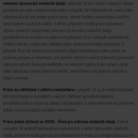
omezení zpracování osobních údajů
v případě, že tyto osobní údaje již nejsou
potřebné pro výše uvedené účely nebo v případě, že Vidámnyik Kft. nemá dále
zákonný důvod tyto údaje zpracovávat, včetně Vašeho nesouhlasu s dalším
zpracováním osobních údajů. V těchto případech máte právo požadovat
výmaz osobních údajů nebo omezení zpracování osobních údajů
prostřednictvím e-mailu na adresu
info@butlers.cz
a v případě oprávněnosti
Vašeho nároku, budou bez odkladu takto zpracované údaje vymazány. V
případě, že je ale zpracování osobních údajů nezbytné pro výkon práva na
svobodu projevu a informace, pro splnění některé z našich právních povinností
nebo pro splnění úkolu prováděného ve veřejném zájmu či pro určení, výkon
nebo obhajobu našich právních nároků, nemůžeme Vaši žádosti vyhovět a
údaje vymazat.
Právo na odhlášení z odběru newsletteru
v případě, že si již nadále nepřejete
být informováni o novinkách a akcích. Odhlásit se můžete kdykoliv
prostřednictvím e-mailu na adresu
info@butlers.cz
nebo kliknutím na příslušný
odkaz, jenž je součástí každého newsletteru.
Právo podat stížnost na UOOU - Úřad pro ochranu osobních údajů.
Pokud
usoudíte, že nedodržujeme práva a povinnosti v rámci zpracování osobních
údajů, prosím kontaktujte nás prostřednictvím e-mailu na
info@butlers.cz
a my