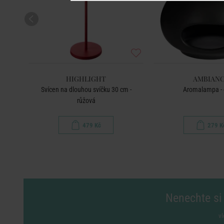
HIGHLIGHT
AMBIAN
cm
Svícen na dlouhou svíčku 30 cm -
Aromalampa - 
růžová
479 Kč
279 K
Nenechte si 
vl