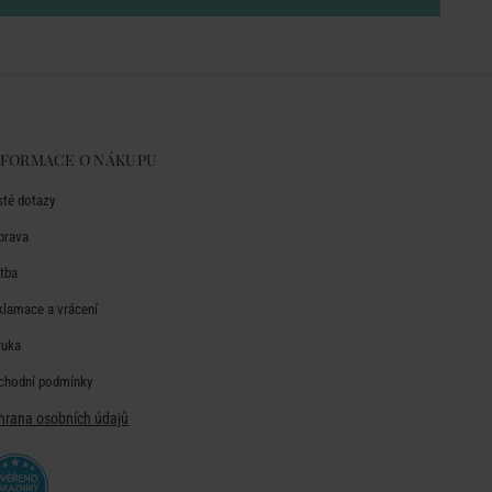
NFORMACE O NÁKUPU
sté dotazy
prava
atba
klamace a vrácení
ruka
chodní podmínky
hrana osobních údajů