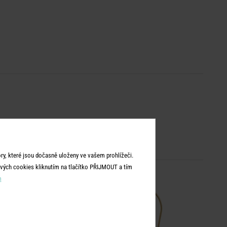
y, které jsou dočasně uloženy ve vašem prohlížeči.
vých cookies kliknutím na tlačítko PŘIJMOUT a tím
m