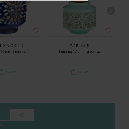
E MAROCCO
WABI SABI
 10 cm - tm.modrá
Lucerna 17 cm - tyrkysová
199 Kč
479 Kč
eru