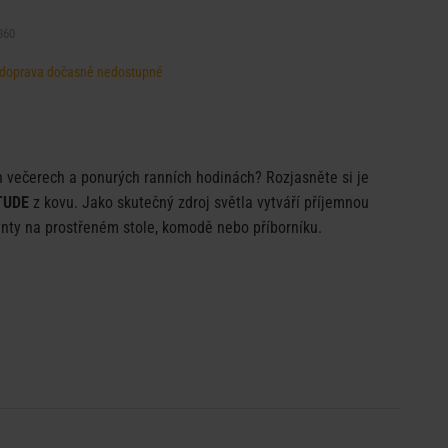
860
d, doprava dočasně nedostupné
h večerech a ponurých ranních hodinách? Rozjasněte si je
TUDE
z kovu. Jako skutečný zdroj světla vytváří příjemnou
nty na prostřeném stole, komodě nebo příborníku.