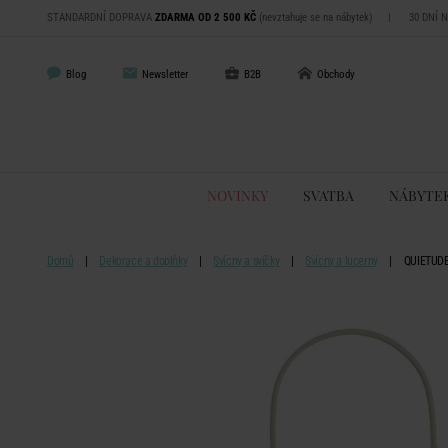
STANDARDNÍ DOPRAVA
ZDARMA OD 2 500 KČ
(nevztahuje se na nábytek)
|
30 DNÍ 
Blog
Newsletter
B2B
Obchody
NOVINKY
SVATBA
NÁBYTE
Domů
Dekorace a doplňky
Svícny a svíčky
Svícny a lucerny
QUIETUDE