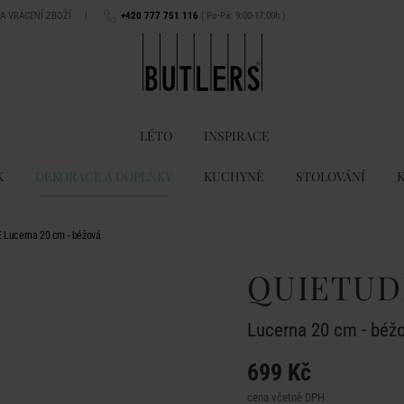
NA VRÁCENÍ ZBOŽÍ
|
+420 777 751 116
( Po-Pá: 9:00-17:00h )
LÉTO
INSPIRACE
K
DEKORACE A DOPLŇKY
KUCHYNĚ
STOLOVÁNÍ
 Lucerna 20 cm - béžová
QUIETUD
Lucerna 20 cm - béž
699 Kč
cena včetně DPH