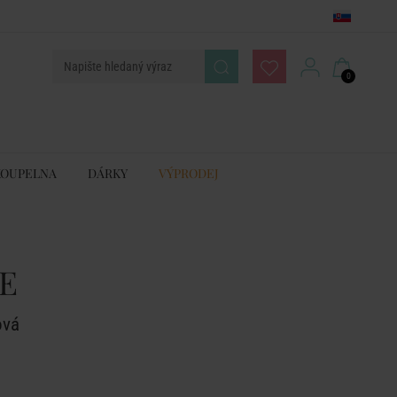
0
KOUPELNA
DÁRKY
VÝPRODEJ
E
ová