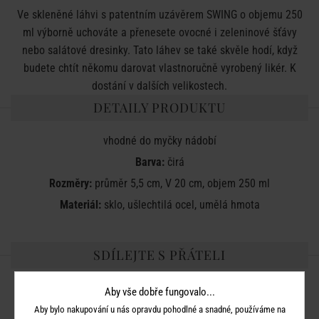
Ve skleněné láhvi s patentním uzávěrem SWING o objemu 250
ml výborně uchováte a přenesete ovocné i zeleninové šťávy
nebo salátové dresinky. Tato láhev se také skvěle hodí, když
budete chtít někomu darovat vlastnoručně vyrobený likér. K
dostání v dalších velikostech.
DETAILY PRODUKTU
vhodné do myčky nádobí
Barva:
čirá
Rozměry:
průměr 5,5 cm, V 20 cm, objem 250 ml
Materiál:
sklo, ušlechtilá ocel, umělá hmota
SDÍLEJTE S PŘÁTELI
Aby vše dobře fungovalo...
Aby bylo nakupování u nás opravdu pohodlné a snadné, používáme na