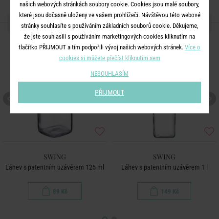
našich webových stránkách soubory cookie. Cookies jsou malé soubory,
které jsou dočasně uloženy ve vašem prohlížeči. Návštěvou této webové
DALŠÍ PRODUKTY ZE SÉRIE
stránky souhlasíte s používáním základních souborů cookie. Děkujeme,
že jste souhlasili s používáním marketingových cookies kliknutím na
tlačítko PŘIJMOUT a tím podpořili vývoj našich webových stránek.
Více o
cookies si můžete přečíst kliknutím sem
NESOUHLASÍM
PŘIJMOUT
SWING
SWING
Láhev s patentním uzávěrem 125 ml
Láhev s patentním uzávěrem 1 l
89 Kč
149 Kč