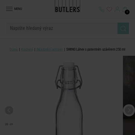
MENU
0
Domů
Kuchyně
Skladování potravin
SWING Láhev s patentním uzávěrem 250 ml