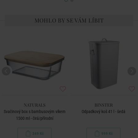
MOHLO BY SE VÁM LÍBIT
NATURALS
BINSTER
Svačinový box s bambusovým víkem
Odpadkový koš 41 l - šedá
1500 ml - čirá/přírodní
349 Kč
999 Kč