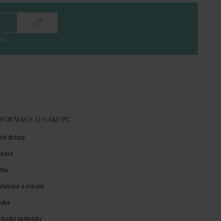
eru
NFORMACE O NÁKUPU
sté dotazy
prava
atba
klamace a vrácení
ruka
chodní podmínky