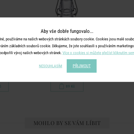
Aby vše dobře fungovalo...
né, používáme na našich webových stránkách soubory cookie. Cookies jsou malé soubor
váním základních souborů cookie. Děkujeme, že jste souhlasili s používáním marketingo
podpořili vývoj našich webových stránek.
Více o cookies si můžete přečíst kliknutím se
SWING
PŘIJMOUT
NESOUHLASÍM
závěrem 1 l
Láhev s patentním uzávěrem 125 ml
č
89 Kč
MOHLO BY SE VÁM LÍBIT