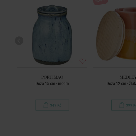
NOVÉ!
-30
%
PORTIMAO
MEDLE
Dóza 15 cm - modrá
Dóza 12 cm - žlut
349 Kč
399 K