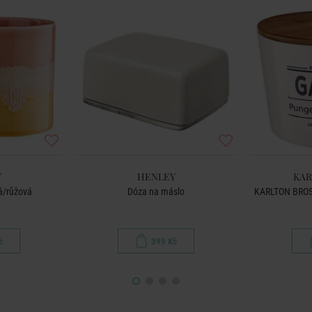
Y
HENLEY
KAR
á/růžová
Dóza na máslo
KARLTON BROS 
č
399 Kč