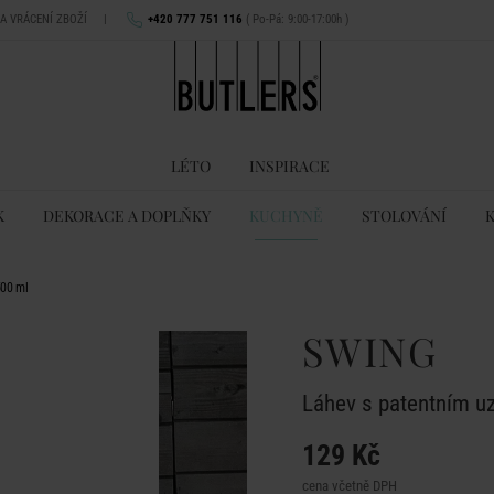
NA VRÁCENÍ ZBOŽÍ
|
+420 777 751 116
( Po-Pá: 9:00-17:00h )
LÉTO
INSPIRACE
K
DEKORACE A DOPLŇKY
KUCHYNĚ
STOLOVÁNÍ
500 ml
SWING
Láhev s patentním u
129 Kč
cena včetně DPH