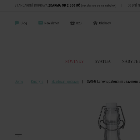
STANDARDNÍ DOPRAVA
ZDARMA OD 2 500 KČ
(nevztahuje se na nábytek)
|
30 DNÍ 
Blog
Newsletter
B2B
Obchody
NOVINKY
SVATBA
NÁBYTE
Domů
Kuchyně
Skladování potravin
SWING Láhev s patentním uzávěrem 