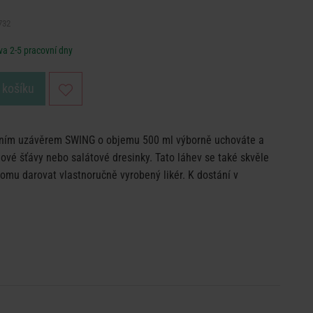
732
a 2-5 pracovní dny
 košíku
ntním uzávěrem SWING o objemu 500 ml výborně uchováte a
ové šťávy nebo salátové dresinky. Tato láhev se také skvěle
komu darovat vlastnoručně vyrobený likér. K dostání v