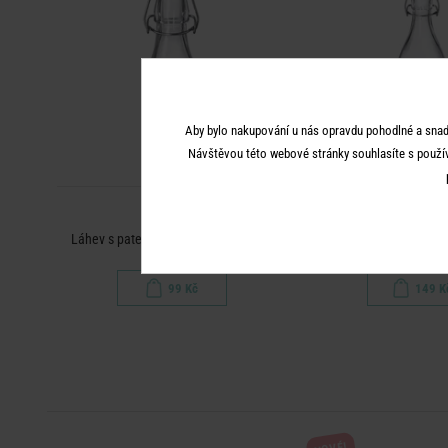
Aby bylo nakupování u nás opravdu pohodlné a snad
Návštěvou této webové stránky souhlasíte s použí
SWING
SWING
Láhev s patentním uzávěrem 250 ml
Láhev s patentním u
99 Kč
149 K