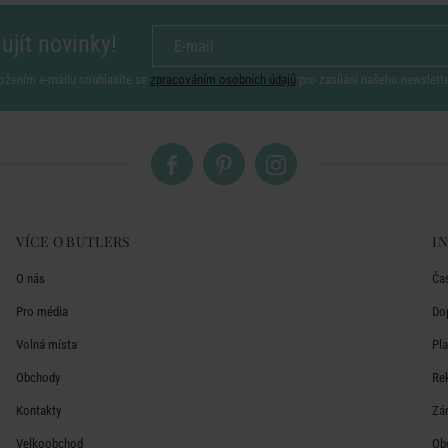
ujít novinky!
ožením e-mailu souhlasíte se
zpracováním osobních údajů
pro zasílání našeho newslett
VÍCE O BUTLERS
I
O nás
Ča
Pro média
Do
Volná místa
Pl
Obchody
Re
Kontakty
Zá
Velkoobchod
Ob