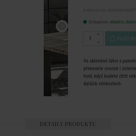
Artiklové číslo: 000000001000397
Dostupnost:
skladem, doprav
Vložit do
Ve skleněné láhvi s pate
přenesete ovocné i zelenin
hodí, když budete chtít ně
dalších velikostech.
DETAILY PRODUKTU