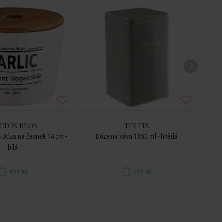
LTON BROS.
TIN TIN
Dóza na česnek 14 cm -
Dóza na kávu 1850 ml - hnědá
bílá
499 Kč
199 Kč