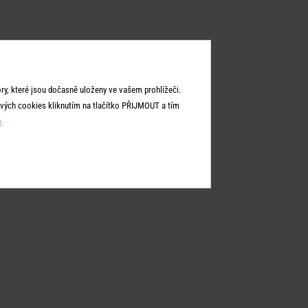
y, které jsou dočasně uloženy ve vašem prohlížeči.
vých cookies kliknutím na tlačítko PŘIJMOUT a tím
m