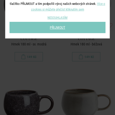
tlačítko PŘIJMOUT a tím podpořili vývoj našich webových stránek.
Více o
cookies si můžete přečíst kliknutím sem
NESOUHLASÍM
PŘIJMOUT
COTTAGE
COTTAGE
Hrnek 180 ml - sv. modrá
Hrnek 180 ml - béžová
149 Kč
149 Kč