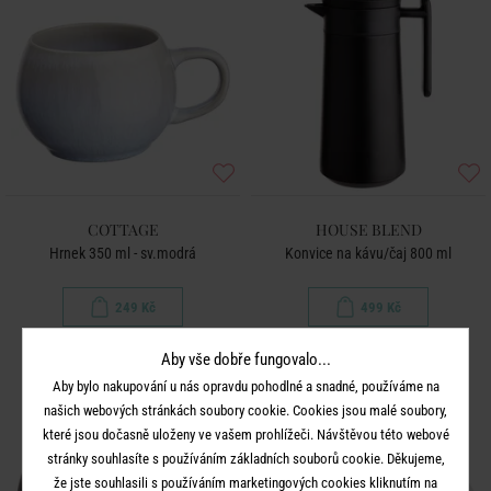
COTTAGE
HOUSE BLEND
Hrnek 350 ml - sv.modrá
Konvice na kávu/čaj 800 ml
249 Kč
499 Kč
Aby vše dobře fungovalo...
Aby bylo nakupování u nás opravdu pohodlné a snadné, používáme na
našich webových stránkách soubory cookie. Cookies jsou malé soubory,
které jsou dočasně uloženy ve vašem prohlížeči. Návštěvou této webové
stránky souhlasíte s používáním základních souborů cookie. Děkujeme,
že jste souhlasili s používáním marketingových cookies kliknutím na