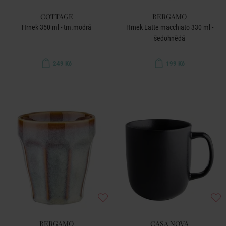
COTTAGE
BERGAMO
Hrnek 350 ml - tm.modrá
Hrnek Latte macchiato 330 ml -
šedohnědá
249 Kč
199 Kč
BERGAMO
CASA NOVA