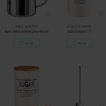
MILK MASTER
KARLTON BROS.
Ruční šlehač mléčné pěny 400 ml
Dóza na kávu 1,1 l
599 Kč
499 Kč