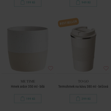
199 Kč
949 Kč
BESTSELLER
ME TIME
TO GO
Hrnek srdce 350 ml - bílá
Termohrnek na kávu 380 ml - béžová
199 Kč
299 Kč