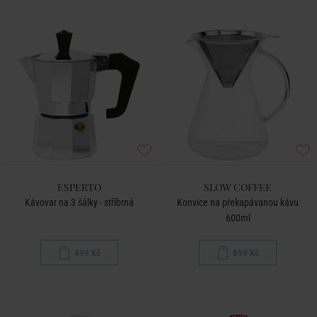
ESPERTO
SLOW COFFEE
Kávovar na 3 šálky - stříbrná
Konvice na překapávanou kávu
600ml
499 Kč
899 Kč