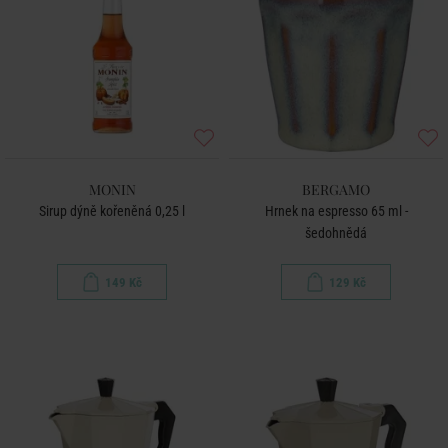
MONIN
BERGAMO
Sirup dýně kořeněná 0,25 l
Hrnek na espresso 65 ml -
šedohnědá
149 Kč
129 Kč