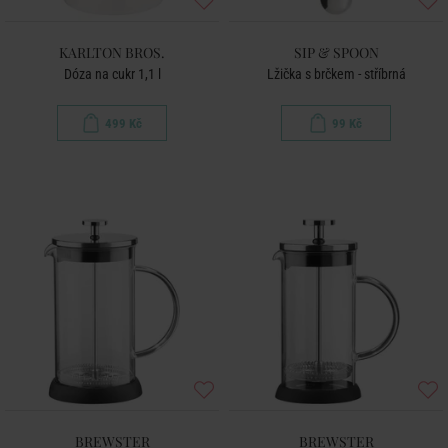
KARLTON BROS.
SIP & SPOON
Dóza na cukr 1,1 l
Lžička s brčkem - stříbrná
499 Kč
99 Kč
BREWSTER
BREWSTER