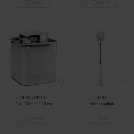
499 Kč
499 Kč
MISS SOPHIE
LIMO
Dóza "Coffee" 11,5 cm
Lžička longdrink
449 Kč
99 Kč