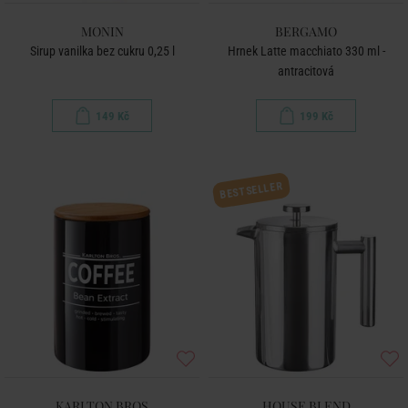
MONIN
BERGAMO
Sirup vanilka bez cukru 0,25 l
Hrnek Latte macchiato 330 ml -
antracitová
149 Kč
199 Kč
BESTSELLER
KARLTON BROS
HOUSE BLEND