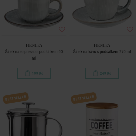
HENLEY
HENLEY
Šálek na espresso s podšálkem 90
Šálek na kávu s podšálkem 270 ml
ml
199 Kč
249 Kč
BESTSELLER
BESTSELLER