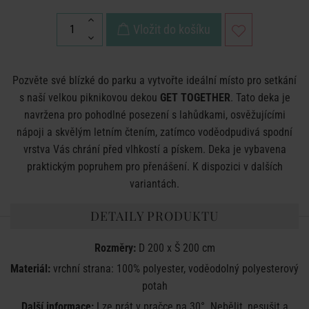
Vložit do košíku
Pozvěte své blízké do parku a vytvořte ideální místo pro setkání
s naší velkou piknikovou dekou
GET TOGETHER
. Tato deka je
navržena pro pohodlné posezení s lahůdkami, osvěžujícími
nápoji a skvělým letním čtením, zatímco voděodpudivá spodní
vrstva Vás chrání před vlhkostí a pískem. Deka je vybavena
praktickým popruhem pro přenášení. K dispozici v dalších
variantách.
DETAILY PRODUKTU
Rozměry:
D 200 x Š 200 cm
Materiál:
vrchní strana: 100% polyester, voděodolný polyesterový
potah
Další informace:
Lze prát v pračce na 30°. Nebělit, nesušit a