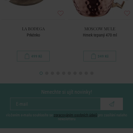
LA BODEGA
MOSCOW MULE
Prkénko
Hrnek tepaný 470 ml
499 Kč
349 Kč
Nenechte si ujít novinky!
vložením e-mailu souhlasíte se
zpracováním osobních údajů
pro zasílání našeho
newsletteru