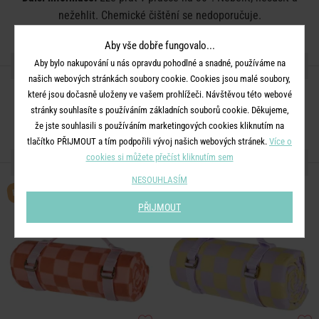
nežehlit. Chemické čištění se nedoporučuje.
Aby vše dobře fungovalo...
SDÍLEJTE S PŘÁTELI
Aby bylo nakupování u nás opravdu pohodlné a snadné, používáme na
našich webových stránkách soubory cookie. Cookies jsou malé soubory,
které jsou dočasně uloženy ve vašem prohlížeči. Návštěvou této webové
stránky souhlasíte s používáním základních souborů cookie. Děkujeme,
že jste souhlasili s používáním marketingových cookies kliknutím na
tlačítko PŘIJMOUT a tím podpořili vývoj našich webových stránek.
Více o
cookies si můžete přečíst kliknutím sem
DALŠÍ PRODUKTY ZE SÉRIE
NESOUHLASÍM
BESTSELLER
BESTSELLER
PŘIJMOUT