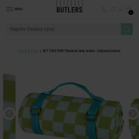
MENU
0
Domů
Piknik
GET TOGETHER Pikniková deka kostka - tyrkysová/zelená