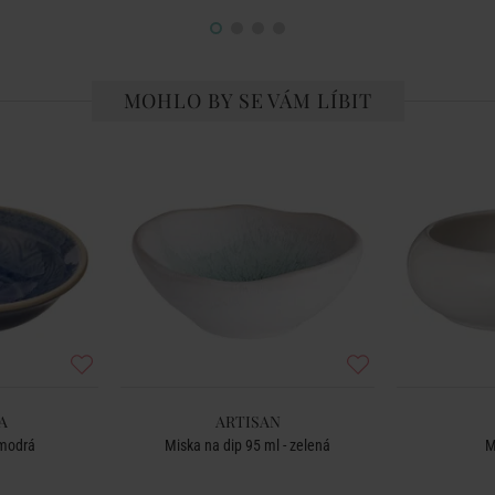
MOHLO BY SE VÁM LÍBIT
A
ARTISAN
 modrá
Miska na dip 95 ml - zelená
M