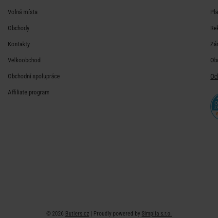
Volná místa
Pl
Obchody
Re
Kontakty
Zá
Velkoobchod
Ob
Obchodní spolupráce
Oc
Affiliate program
© 2026
Butlers.cz
| Proudly powered by
Simplia s.r.o.