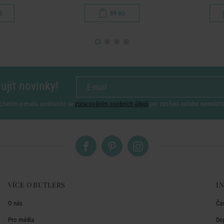
č
89 Kč
ujít novinky!
ožením e-mailu souhlasíte se
zpracováním osobních údajů
pro zasílání našeho newslett
VÍCE O BUTLERS
I
O nás
Ča
Pro média
Do