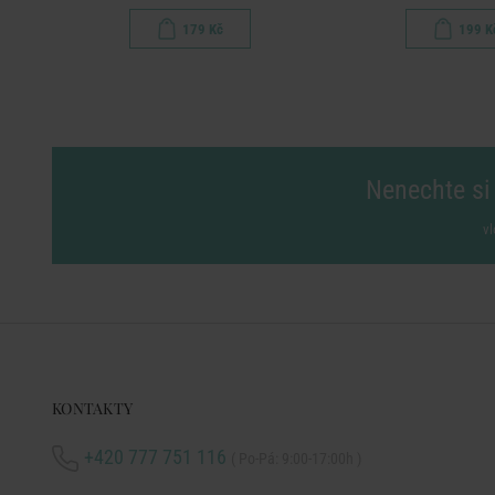
179 Kč
199 K
Nenechte si 
vl
KONTAKTY
+420 777 751 116
( Po-Pá: 9:00-17:00h )