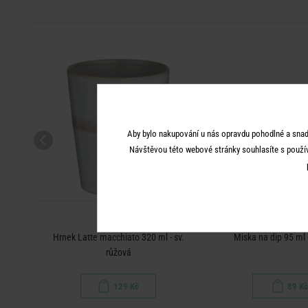
Aby bylo nakupování u nás opravdu pohodlné a snad
Návštěvou této webové stránky souhlasíte s použí
ARTISAN
ARTISA
Hrnek Latte macchiato 320 ml - sv.
Miska na dip 95 ml 
růžová
129 Kč
89 Kč