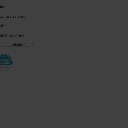
atba
klamace a vrácení
ruka
chodní podmínky
hrana osobních údajů