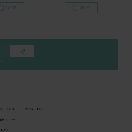
249 Kč
149 Kč
eru
NFORMACE O NÁKUPU
sté dotazy
prava