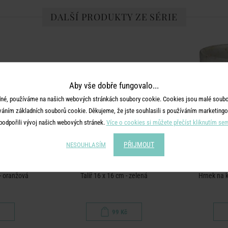
DALŠÍ PRODUKTY ZE SÉRIE
Aby vše dobře fungovalo...
né, používáme na našich webových stránkách soubory cookie. Cookies jsou malé soubor
váním základních souborů cookie. Děkujeme, že jste souhlasili s používáním marketingo
podpořili vývoj našich webových stránek.
Více o cookies si můžete přečíst kliknutím se
PŘIJMOUT
NESOUHLASÍM
N
ARTISAN
- oranžová
Talíř 16 x 16 cm - zelená
Hrnek na k
99 Kč