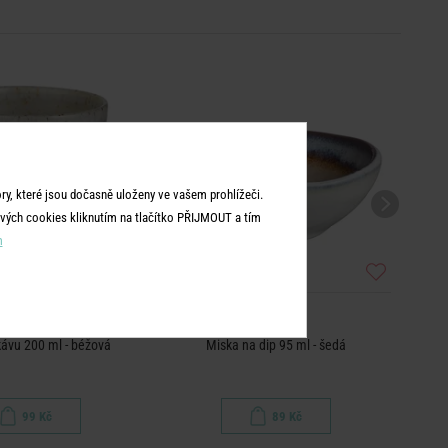
y, které jsou dočasně uloženy ve vašem prohlížeči.
vých cookies kliknutím na tlačítko PŘIJMOUT a tím
m
ARTISAN
ARTISAN
ávu 200 ml - béžová
Miska na dip 95 ml - šedá
Mis
99 Kč
89 Kč