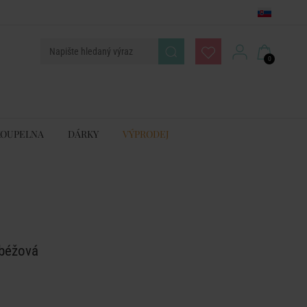
0
KOUPELNA
DÁRKY
VÝPRODEJ
 béžová