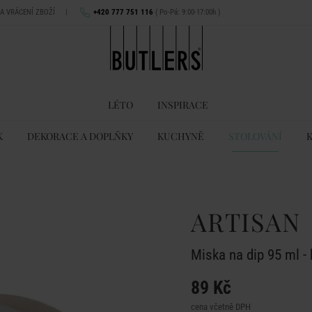
NA VRÁCENÍ ZBOŽÍ
|
+420 777 751 116
( Po-Pá: 9:00-17:00h )
LÉTO
INSPIRACE
K
DEKORACE A DOPLŇKY
KUCHYNĚ
STOLOVÁNÍ
ARTISAN
Miska na dip 95 ml -
89 Kč
cena včetně DPH