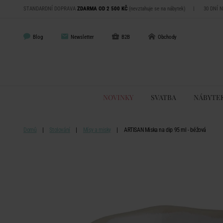
STANDARDNÍ DOPRAVA
ZDARMA OD 2 500 KČ
(nevztahuje se na nábytek)
|
30 DNÍ 
Blog
Newsletter
B2B
Obchody
NOVINKY
SVATBA
NÁBYTE
Domů
Stolování
Mísy a misky
ARTISAN Miska na dip 95 ml - béžová