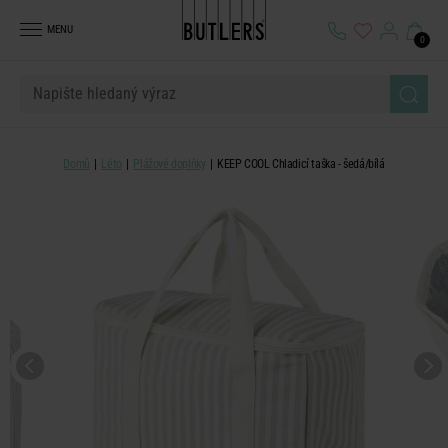
MENU
0
Domů
Léto
Plážové doplňky
KEEP COOL Chladicí taška - šedá/bílá