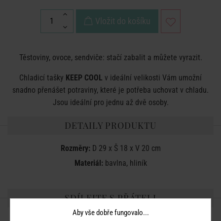
Vložit do košíku
Těstoviny, ovoce, sendviče: stačí zabalit a můžete vyrazit.
Chladicí tašky
KEEP COOL
v ideální velikosti Vám umožní
snadno přenášet potraviny, které je potřeba uchovat v chladu.
Jsou ideální pro jednu až dvě osoby.
DETAILY PRODUKTU
Rozměry:
D 29 x Š 18 x V 20 cm
Materiál:
bavlna, hliník
SDÍLEJTE S PŘÁTELI
Aby vše dobře fungovalo...