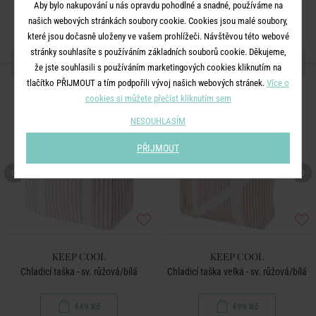
Aby bylo nakupování u nás opravdu pohodlné a snadné, používáme na
našich webových stránkách soubory cookie. Cookies jsou malé soubory,
které jsou dočasně uloženy ve vašem prohlížeči. Návštěvou této webové
stránky souhlasíte s používáním základních souborů cookie. Děkujeme,
DALŠÍ PRODUKTY ZE SÉRIE
že jste souhlasili s používáním marketingových cookies kliknutím na
tlačítko PŘIJMOUT a tím podpořili vývoj našich webových stránek.
Více o
BESTSELLER
cookies si můžete přečíst kliknutím sem
NESOUHLASÍM
PŘIJMOUT
KEEP COOL
KEEP COOL
Chladicí taška - sv. růžová/bílá
Chladicí taška velká - sv. růžová/bílá
449 Kč
499 Kč