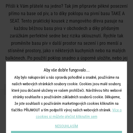
Přišli k Vám přátelé na jedno? Tak jim připravte pěkné posezení
přímo na base od piv, a to díky poklopu na pivní basu TAKE A
SEAT. Tento praktický kousek z mangového dřeva pasuje na
každou běžnou basu piva v obchodech a díky přidaným
zarážkám perfektně sedne bez rizika sklouznutí. Rychle tak
proměníte basu piv v další prostor na sezení i pro menší a
stísněné prostory, jako v některých kuchyních nebo na malých
balkónech. Po použití poklop snadno a úsporně uložíte, nebo jej
můžete dále využít na base jako malý příruční stolek. Tip pro
Aby vše dobře fungovalo...
Vás: ideální nápad na dárek pro hostitele, pokud jste pozvaní
Aby bylo nakupování u nás opravdu pohodlné a snadné, používáme na
třeba na zahradní (grilovací) party.
našich webových stránkách soubory cookie. Cookies jsou malé soubory,
DETAILY PRODUKTU
které jsou dočasně uloženy ve vašem prohlížeči. Návštěvou této webové
stránky souhlasíte s používáním základních souborů cookie. Děkujeme,
Barva:
hnědá
že jste souhlasili s používáním marketingových cookies kliknutím na
tlačítko PŘIJMOUT a tím podpořili vývoj našich webových stránek.
Více o
Rozměry:
Š 41 x H 30 x V 2,5 cm
cookies si můžete přečíst kliknutím sem
Materiál:
mangové dřevo
NESOUHLASÍM