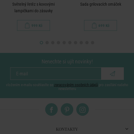
Světelný řetěz s kovovými
Sada grilovacích omáček
lampičkami do zásuvky
999 Kč
699 Kč
Nenechte si ujít novinky!
vložením e-mailu souhlasíte se
zpracováním osobních údajů
pro zasílání našeho
newsletteru
KONTAKTY