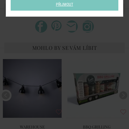
PŘIJMOUT
SDÍLEJTE S PŘÁTELI
MOHLO BY SE VÁM LÍBIT
WAREHOUSE
BBQ GRILLING