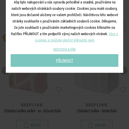
Aby bylo nakupování u nás opravdu pohodlné a snadné, používáme na
našich webových stránkách soubory cookie. Cookies jsou malé soubory,
které jsou dočasně uloženy ve vašem prohlížeči. Návštěvou této webové
stránky souhlasíte s používáním základních souborů cookie. Děkujeme,
DALŠÍ PRODUKTY ZE SÉRIE
že jste souhlasili s používáním marketingových cookies kliknutím na
tlačítko PŘIJMOUT a tím podpořili vývoj našich webových stránek.
Více o
BESTSELLER
cookies si můžete přečíst kliknutím sem
NESOUHLASÍM
PŘIJMOUT
KEEP COOL
KEEP COOL
Chladicí taška velká - sv. růžová/bílá
Chladicí taška - šedá/bílá
499 Kč
449 Kč