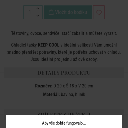
Vložit do košíku
Těstoviny, ovoce, sendviče: stačí zabalit a můžete vyrazit.
Chladicí tašky
KEEP COOL
v ideální velikosti Vám umožní
snadno přenášet potraviny, které je potřeba uchovat v chladu.
Jsou ideální pro jednu až dvě osoby.
DETAILY PRODUKTU
Rozměry:
D 29 x Š 18 x V 20 cm
Materiál:
bavlna, hliník
SDÍLEJTE S PŘÁTELI
Aby vše dobře fungovalo...