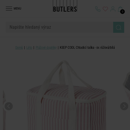
MENU
0
Domů
Léto
Plážové doplňky
KEEP COOL Chladicí taška - sv. růžová/bílá