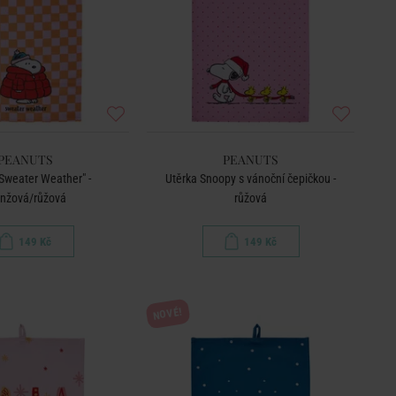
PEANUTS
PEANUTS
"Sweater Weather" -
Utěrka Snoopy s vánoční čepičkou -
anžová/růžová
růžová
149 Kč
149 Kč
NOVÉ!