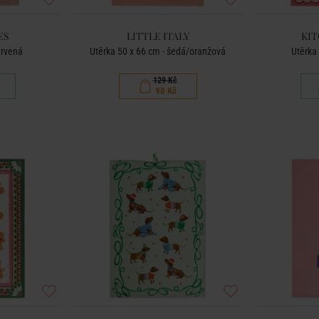
ES
LITTLE ITALY
KIT
ervená
Utěrka 50 x 66 cm - šedá/oranžová
Utěrka
129 Kč
90 Kč