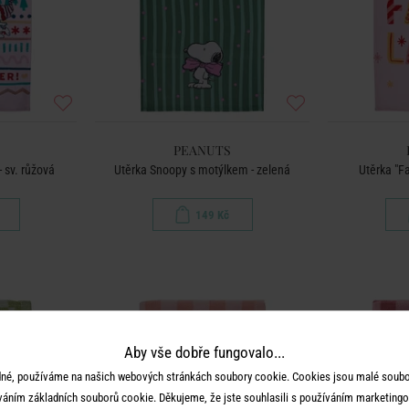
PEANUTS
 sv. růžová
Utěrka Snoopy s motýlkem - zelená
Utěrka "F
149 Kč
Aby vše dobře fungovalo...
né, používáme na našich webových stránkách soubory cookie. Cookies jsou malé soubor
váním základních souborů cookie. Děkujeme, že jste souhlasili s používáním marketingo