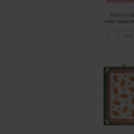
SPRING VIB
Utěrka - fialová/č
149 Kč