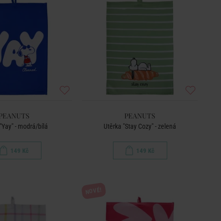
PEANUTS
PEANUTS
"Yay" - modrá/bílá
Utěrka "Stay Cozy" - zelená
149 Kč
149 Kč
NOVÉ!