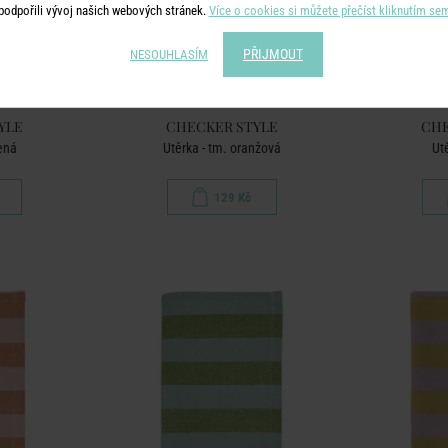
podpořili vývoj našich webových stránek.
Více o cookies si můžete přečíst kliknutím se
PŘIJMOUT
NESOUHLASÍM
YLE
CHECKER STYLE
CHE
lená
Utěrka - tm. oranžová
Ut
129 Kč