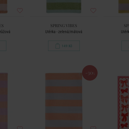
ES
SPRING VIBES
SP
/růžová
Utěrka - zelená/mátová
Utěrk
149 Kč
-30
%