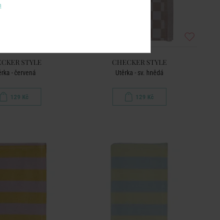
m
CKER STYLE
CHECKER STYLE
ěrka - červená
Utěrka - sv. hnědá
129 Kč
129 Kč