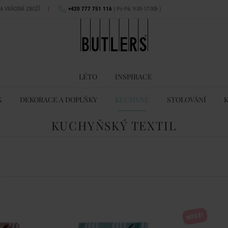
NA VRÁCENÍ ZBOŽÍ
|
+420 777 751 116
( Po-Pá: 9:00-17:00h )
LÉTO
INSPIRACE
K
DEKORACE A DOPLŇKY
KUCHYNĚ
STOLOVÁNÍ
KUCHYŇSKÝ TEXTIL
NOVÉ!