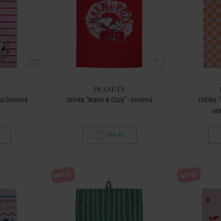
PEANUTS
vá/červená
Utěrka "Warm & Cozy" - červená
Utěrka 
or
149 Kč
NOVÉ!
NOVÉ!