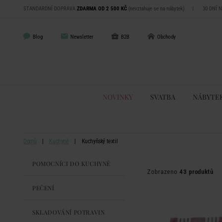
STANDARDNÍ DOPRAVA
ZDARMA OD 2 500 KČ
(nevztahuje se na nábytek)
|
30 DNÍ 
Blog
Newsletter
B2B
Obchody
NOVINKY
SVATBA
NÁBYTE
Domů
Kuchyně
Kuchyňský textil
POMOCNÍCI DO KUCHYNĚ
Zobrazeno
43 produktů
PEČENÍ
SKLADOVÁNÍ POTRAVIN