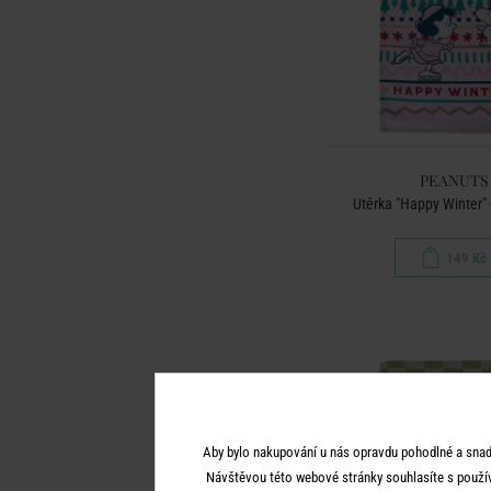
PEANUTS
Utěrka "Happy Winter" -
149 Kč
Aby bylo nakupování u nás opravdu pohodlné a snad
Návštěvou této webové stránky souhlasíte s použí