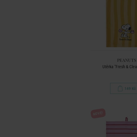
PEANUTS
Utěrka "Fresh & Clean
149 Kč
NOVÉ!