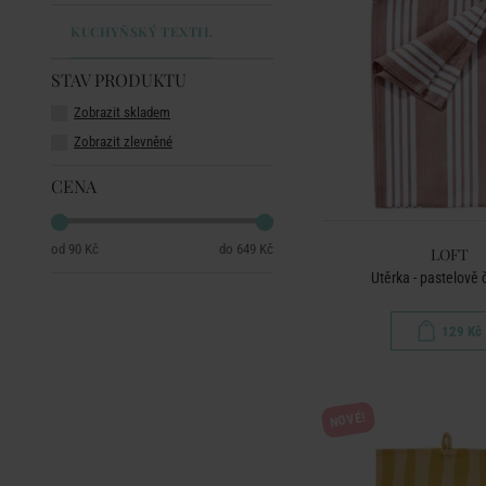
KUCHYŇSKÝ TEXTIL
STAV PRODUKTU
Zobrazit skladem
Zobrazit zlevněné
CENA
90 Kč
649 Kč
LOFT
Utěrka - pastelově
129 Kč
NOVÉ!