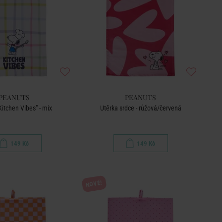
PEANUTS
PEANUTS
Kitchen Vibes" - mix
Utěrka srdce - růžová/červená
149 Kč
149 Kč
NOVÉ!