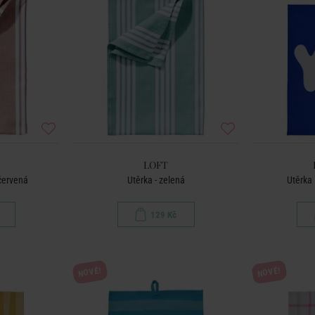
LOFT
 červená
Utěrka - zelená
Utěrka 
129 Kč
NOVÉ!
NOVÉ!