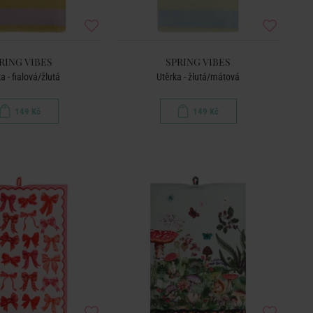
RING VIBES
SPRING VIBES
a - fialová/žlutá
Utěrka - žlutá/mátová
149 Kč
149 Kč