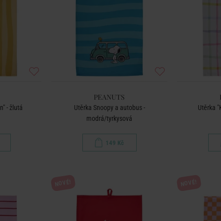
PEANUTS
" - žlutá
Utěrka Snoopy a autobus -
Utěrka "
modrá/tyrkysová
149 Kč
NOVÉ!
NOVÉ!