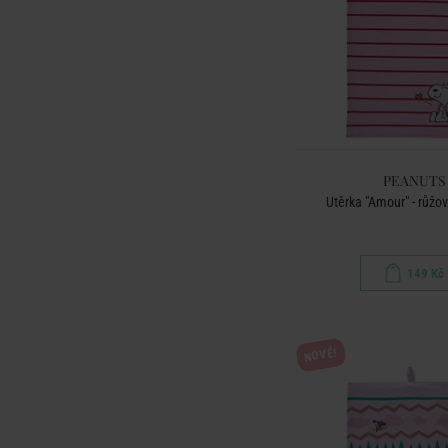
PEANUTS
Utěrka "Amour" - růžo
149 Kč
NOVÉ!