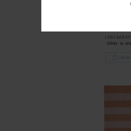
CHECKER ST
Utěrka - sv. ze
129 Kč