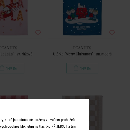
PEANUTS
PEANUTS
aLaLaLa" - sv. růžová
Utěrka "Merry Christmas" - tm.modrá
149 Kč
149 Kč
y, které jsou dočasně uloženy ve vašem prohlížeči.
vých cookies kliknutím na tlačítko PŘIJMOUT a tím