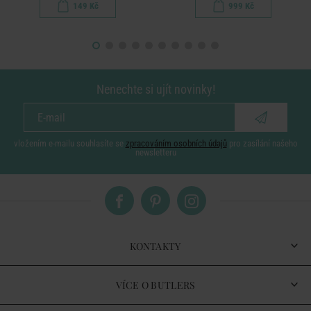
149 Kč
999 Kč
Nenechte si ujít novinky!
vložením e-mailu souhlasíte se
zpracováním osobních údajů
pro zasílání našeho
newsletteru
KONTAKTY
VÍCE O BUTLERS