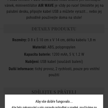
vánek, miniventilátor
AIR WAVE
je vždy po ruce! Umístěte jej na
palubní desku, připojte kabel USB a můžete vyrazit... nebo jej
pohodlně používejte doma na stole!
DETAILY PRODUKTU
Rozměry:
D 8 x Š 10 cm x V 14 cm, délka kabelu 1,8 m
Materiál:
ABS, polypropylen
Kapacita baterie:
1200 mAh, 5 V, 1.2 W
Nabíjení:
USB kabel (součástí balení)
Další informace:
tichý provoz, 2 rychlosti, pouze pro vnitřní
použití
SDÍLEJTE S PŘÁTELI
Aby vše dobře fungovalo...
Aby bylo nakupování u nás opravdu pohodlné a snadné, používáme na