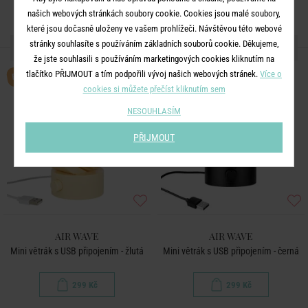
našich webových stránkách soubory cookie. Cookies jsou malé soubory,
které jsou dočasně uloženy ve vašem prohlížeči. Návštěvou této webové
stránky souhlasíte s používáním základních souborů cookie. Děkujeme,
DALŠÍ PRODUKTY ZE SÉRIE
že jste souhlasili s používáním marketingových cookies kliknutím na
BESTSELLER
BESTSELLER
tlačítko PŘIJMOUT a tím podpořili vývoj našich webových stránek.
Více o
cookies si můžete přečíst kliknutím sem
NESOUHLASÍM
PŘIJMOUT
AIR WAVE
AIR WAVE
Mini větrák s USB připojením - žlutá
Mini větrák s USB připojením - černá
299 Kč
299 Kč