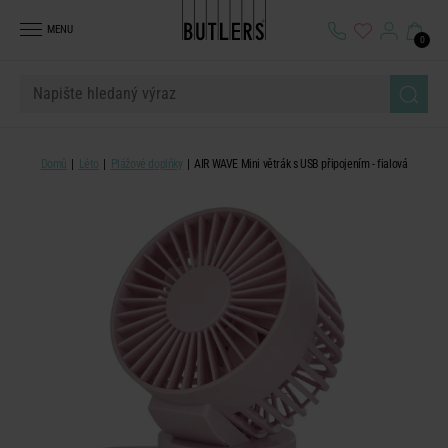
MENU
0
Domů
Léto
Plážové doplňky
AIR WAVE Mini větrák s USB připojením - fialová