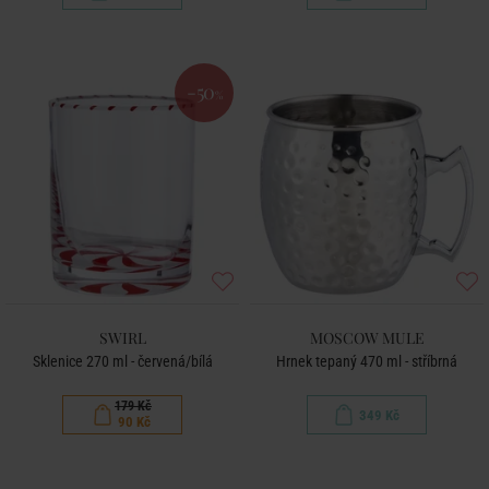
-50
%
SWIRL
MOSCOW MULE
Sklenice 270 ml - červená/bílá
Hrnek tepaný 470 ml - stříbrná
179 Kč
349 Kč
90 Kč