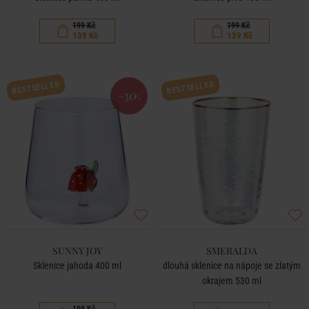
199 Kč
199 Kč
139 Kč
139 Kč
BESTSELLER
BESTSELLER
-30
%
SUNNY JOY
SMERALDA
Sklenice jahoda 400 ml
dlouhá sklenice na nápoje se zlatým
okrajem 530 ml
199 Kč