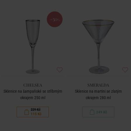
-50
%
CHELSEA
SMERALDA
Sklenice na šampaňské se stříbrným
Sklenice na martini se zlatým
okrajem 250 ml
okrajem 280 ml
229 Kč
249 Kč
115 Kč