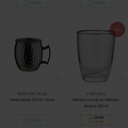
349 Kč
349 Kč
-50
%
MOSCOW MULE
CHELSEA
Hrnek tepaný 470 ml - černá
Sklenice na vodu se stříbrným
okrajem 300 ml
179 Kč
349 Kč
90 Kč