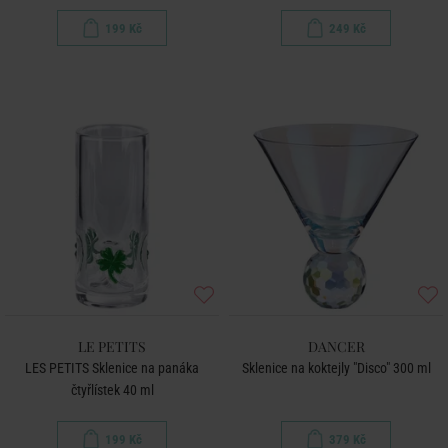
199 Kč
249 Kč
LE PETITS
DANCER
LES PETITS Sklenice na panáka
Sklenice na koktejly "Disco" 300 ml
čtyřlístek 40 ml
199 Kč
379 Kč