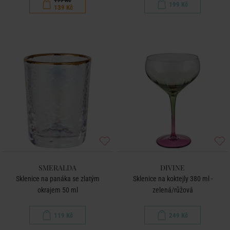
199 Kč
139 Kč
SMERALDA
DIVINE
Sklenice na panáka se zlatým
Sklenice na koktejly 380 ml -
okrajem 50 ml
zelená/růžová
119 Kč
249 Kč