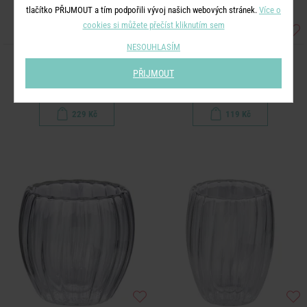
tlačítko PŘIJMOUT a tím podpořili vývoj našich webových stránek.
Více o
cookies si můžete přečíst kliknutím sem
NESOUHLASÍM
MANHATTAN LOUNGE
HOT & COLD
PŘIJMOUT
Pohár 500 ml - stříbrná
Dvoustěnná sklenice 70 ml
229 Kč
119 Kč