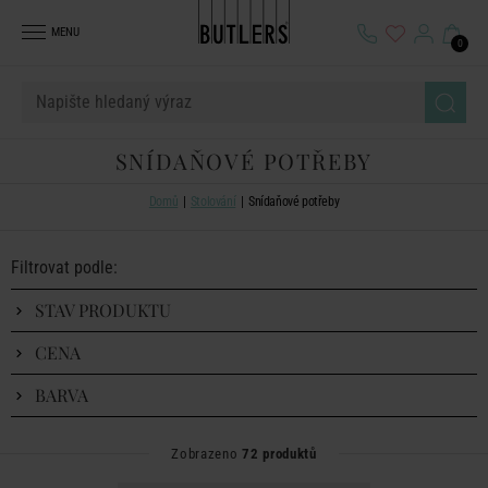
MENU
0
SNÍDAŇOVÉ POTŘEBY
Domů
Stolování
Snídaňové potřeby
Filtrovat podle:
STAV PRODUKTU
CENA
BARVA
Zobrazeno
72 produktů