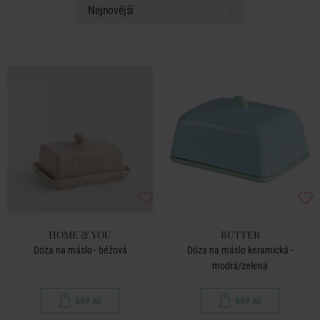
HOME & YOU
BUTTER
Dóza na máslo - béžová
Dóza na máslo keramická -
modrá/zelená
599 Kč
449 Kč