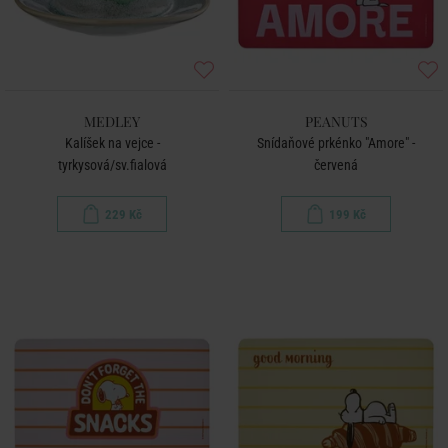
MEDLEY
PEANUTS
Kalíšek na vejce -
Snídaňové prkénko "Amore" -
tyrkysová/sv.fialová
červená
229 Kč
199 Kč