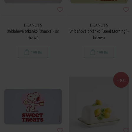
PEANUTS
PEANUTS
Snídaňové prkénko "Snacks" - sv.
Snídaňové prkénko "Good Morning" -
růžová
béžová
199 Kč
199 Kč
-30
%