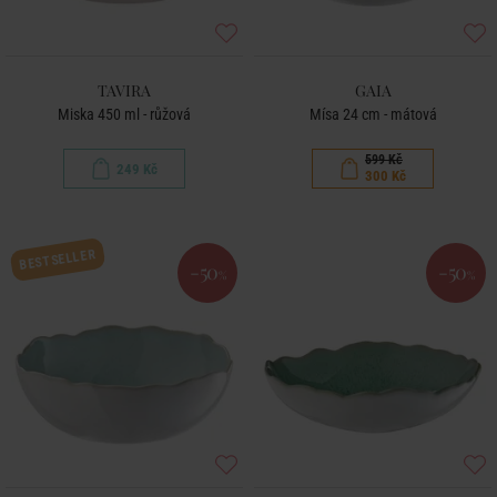
TAVIRA
GAIA
Miska 450 ml - růžová
Mísa 24 cm - mátová
599 Kč
249 Kč
300 Kč
BESTSELLER
-50
-50
%
%