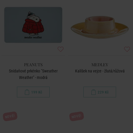
PEANUTS
MEDLEY
Snídaňové prkénko "Sweather
Kalíšek na vejce - žlutá/růžová
Weather" - modrá
199 Kč
229 Kč
NOVÉ!
NOVÉ!