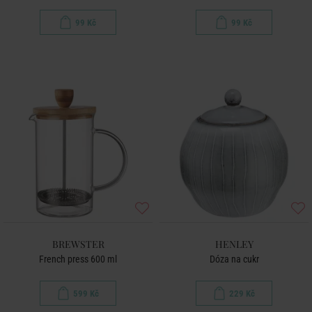
99 Kč
99 Kč
BREWSTER
HENLEY
French press 600 ml
Dóza na cukr
599 Kč
229 Kč