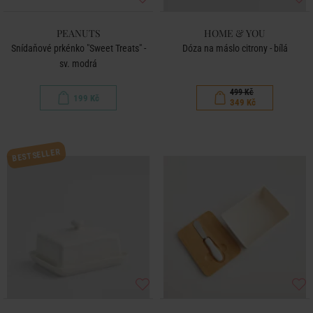
PEANUTS
HOME & YOU
Snídaňové prkénko "Sweet Treats" -
Dóza na máslo citrony - bílá
sv. modrá
499 Kč
199 Kč
349 Kč
BESTSELLER