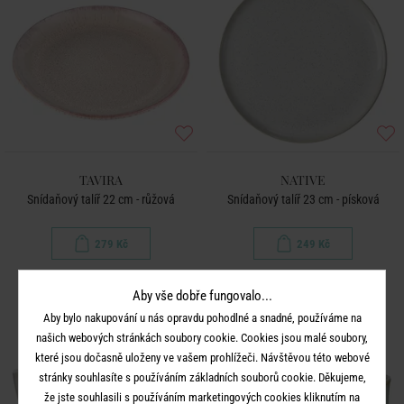
TAVIRA
NATIVE
Snídaňový talíř 22 cm - růžová
Snídaňový talíř 23 cm - písková
279 Kč
249 Kč
Aby vše dobře fungovalo...
Aby bylo nakupování u nás opravdu pohodlné a snadné, používáme na
našich webových stránkách soubory cookie. Cookies jsou malé soubory,
které jsou dočasně uloženy ve vašem prohlížeči. Návštěvou této webové
stránky souhlasíte s používáním základních souborů cookie. Děkujeme,
že jste souhlasili s používáním marketingových cookies kliknutím na