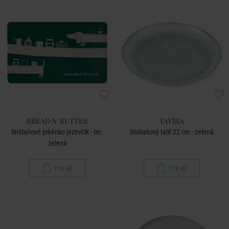
BREAD N' BUTTER
TAVIRA
Snídaňové prkénko jezevčík - tm.
Snídaňový talíř 22 cm - zelená
zelená
199 Kč
279 Kč