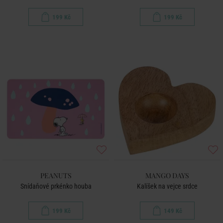
199 Kč
199 Kč
PEANUTS
MANGO DAYS
Snídaňové prkénko houba
Kalíšek na vejce srdce
199 Kč
149 Kč