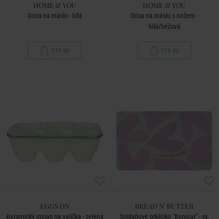
HOME & YOU
HOME & YOU
Dóza na máslo - bílá
Dóza na máslo s nožem -
bílá/béžová
379 Kč
379 Kč
EGGS ON
BREAD N' BUTTER
Keramický stojan na vajíčka - zelená
Snídaňové prkénko "Bonjour" - sv.