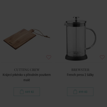
CUTTING CREW
BREWSTER
Krájecí prkénko s přírodním poutkem
French press 2 šálky
malé
449 Kč
499 Kč