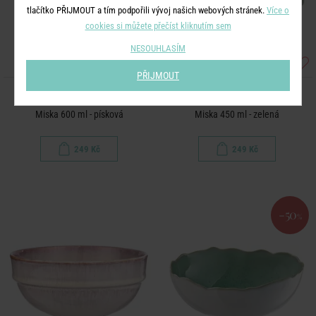
tlačítko PŘIJMOUT a tím podpořili vývoj našich webových stránek.
Více o
cookies si můžete přečíst kliknutím sem
NESOUHLASÍM
PŘIJMOUT
NATIVE
TAVIRA
Miska 600 ml - písková
Miska 450 ml - zelená
249 Kč
249 Kč
-50
%