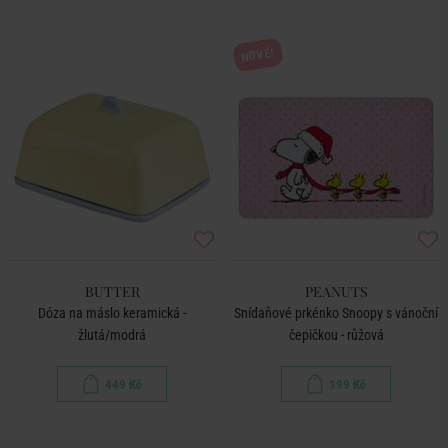
NOVÉ!
BUTTER
PEANUTS
Dóza na máslo keramická -
Snídaňové prkénko Snoopy s vánoční
žlutá/modrá
čepičkou - růžová
449 Kč
199 Kč