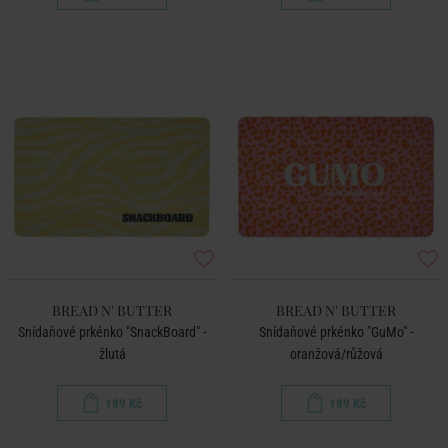
BREAD N' BUTTER
BREAD N' BUTTER
Snídaňové prkénko "SnackBoard" -
Snídaňové prkénko "GuMo" -
žlutá
oranžová/růžová
199 Kč
199 Kč