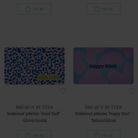
199 Kč
199 Kč
BREAD N' BUTTER
BREAD N' BUTTER
Snídaňové prkénko "Good Stuff" -
Snídaňové prkénko "Happy Start" -
růžová/modrá
fialová/růžová
199 Kč
199 Kč