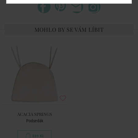
MOHLO BY SE VÁM LÍBIT
ACACIA SPRINGS
Podsedák
599 Kč