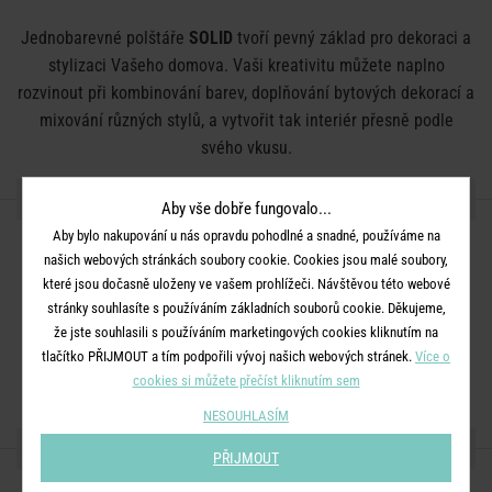
Jednobarevné polštáře
SOLID
tvoří pevný základ pro dekoraci a
stylizaci Vašeho domova. Vaši kreativitu můžete naplno
rozvinout při kombinování barev, doplňování bytových dekorací a
mixování různých stylů, a vytvořit tak interiér přesně podle
svého vkusu.
DETAILY PRODUKTU
Aby vše dobře fungovalo...
Aby bylo nakupování u nás opravdu pohodlné a snadné, používáme na
Rozměry:
D 40 x Š 40 x V 8 cm
našich webových stránkách soubory cookie. Cookies jsou malé soubory,
Materiál:
potah 100% bavlna, výplň 100% polyester
které jsou dočasně uloženy ve vašem prohlížeči. Návštěvou této webové
stránky souhlasíte s používáním základních souborů cookie. Děkujeme,
Další informace:
Neprat, nebělit, nesušit. Lze žehlit při střední
že jste souhlasili s používáním marketingových cookies kliknutím na
teplotě. Chemické čištění se nedoporučuje. Utírejte vlhkým
tlačítko PŘIJMOUT a tím podpořili vývoj našich webových stránek.
Více o
hadříkem.
cookies si můžete přečíst kliknutím sem
NESOUHLASÍM
SDÍLEJTE S PŘÁTELI
PŘIJMOUT