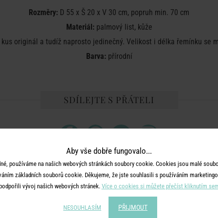
Rozměry:
D 55 x Š 20 x V 30 cm, popruh min. 70 cm
Materiál:
palmový list, kůže
kus originál a tudíž naprosto jedinečný. Velikost i délka řemínku se m
Barva:
přírodní
SDÍLEJTE S PŘÁTELI
Aby vše dobře fungovalo...
né, používáme na našich webových stránkách soubory cookie. Cookies jsou malé soubor
váním základních souborů cookie. Děkujeme, že jste souhlasili s používáním marketingo
MOHLO BY SE VÁM LÍBIT
podpořili vývoj našich webových stránek.
Více o cookies si můžete přečíst kliknutím se
BESTSELLER
PŘIJMOUT
NESOUHLASÍM