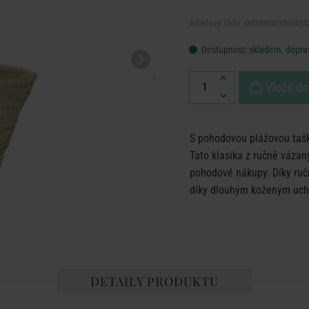
Artiklové číslo: 000000001000415
Dostupnost:
skladem, doprav
Vložit do
S pohodovou plážovou ta
Tato klasika z ručně vázaný
pohodové nákupy. Díky ruční
díky dlouhým koženým uch
DETAILY PRODUKTU