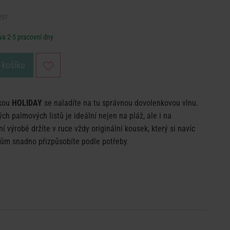
257
a 2-5 pracovní dny
 košíku
škou
HOLIDAY
se naladíte na tu správnou dovolenkovou vlnu.
ch palmových listů je ideální nejen na pláž, ale i na
 výrobě držíte v ruce vždy originální kousek, který si navíc
ům snadno přizpůsobíte podle potřeby.