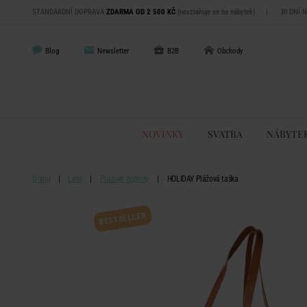
STANDARDNÍ DOPRAVA
ZDARMA OD 2 500 KČ
(nevztahuje se na nábytek)
|
30 DNÍ 
Blog
Newsletter
B2B
Obchody
NOVINKY
SVATBA
NÁBYTE
Domů
Léto
Plážové doplňky
HOLIDAY Plážová taška
BESTSELLER