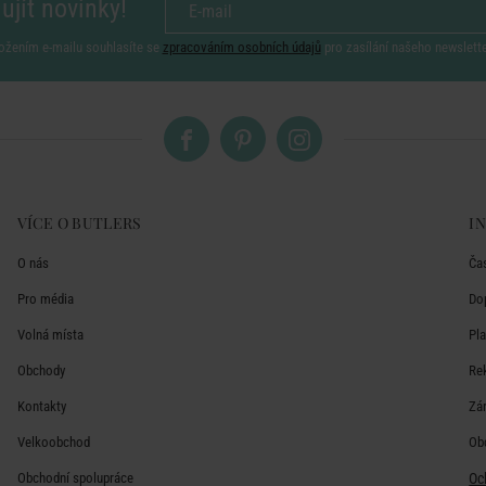
ujít novinky!
ožením e-mailu souhlasíte se
zpracováním osobních údajů
pro zasílání našeho newslett
VÍCE O BUTLERS
I
O nás
Ča
Pro média
Do
Volná místa
Pl
Obchody
Re
Kontakty
Zá
Velkoobchod
Ob
Obchodní spolupráce
Oc