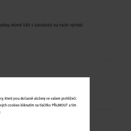
ohou mírně lišit v závislosti na ruční výrobě.
y, které jsou dočasně uloženy ve vašem prohlížeči.
vých cookies kliknutím na tlačítko PŘIJMOUT a tím
m
NOVÉ