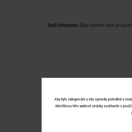
Další informace:
Díky ručnímu tkaní je každý 
Aby bylo nakupování u nás opravdu pohodlné a snad
Návštěvou této webové stránky souhlasíte s použí