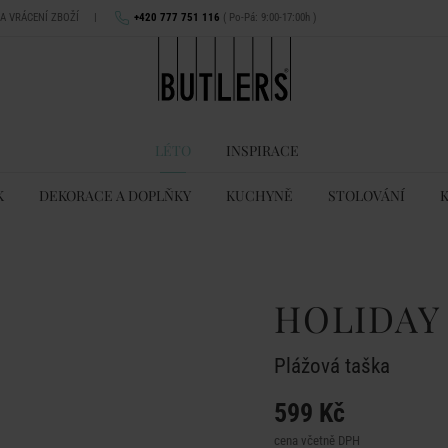
NA VRÁCENÍ ZBOŽÍ
|
+420 777 751 116
( Po-Pá: 9:00-17:00h )
LÉTO
INSPIRACE
K
DEKORACE A DOPLŇKY
KUCHYNĚ
STOLOVÁNÍ
HOLIDAY
Plážová taška
599 Kč
cena včetně DPH