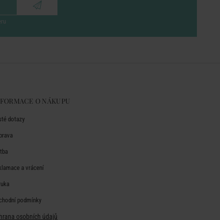
eru
NFORMACE O NÁKUPU
sté dotazy
prava
atba
klamace a vrácení
ruka
chodní podmínky
hrana osobních údajů