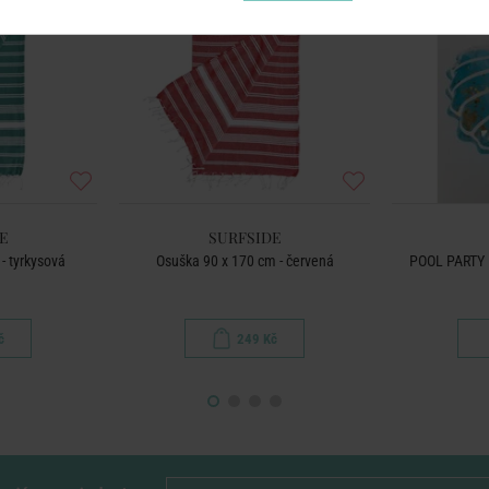
E
SURFSIDE
- tyrkysová
Osuška 90 x 170 cm - červená
POOL PARTY 
č
249 Kč