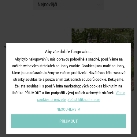
Aby vše dobře fungovalo...
Aby bylo nakupování u nás opravdu pohodlné a snadné, používáme na
našich webových stránkách soubory cookie. Cookies jsou malé soubory,
které jsou dočasně uloženy ve vašem prohlížeči. Návštěvou této webové
stránky souhlasíte s používáním základních souborů cookie. Děkujeme,
že jste souhlasili s používáním marketingových cookies kliknutím na
tlačítko PŘIJMOUT a tím podpořili vývoj našich webových stránek.
Více o
cookies si můžete přečíst kliknutím sem
TORRENCE
CENTURY
Stůl 180 x 90 cm
Zahradní stůl - šalvějová
NESOUHLASÍM
PŘIJMOUT
12 990 Kč
1 990 Kč