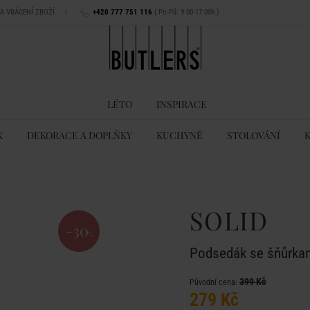
NA VRÁCENÍ ZBOŽÍ
|
+420 777 751 116
( Po-Pá: 9:00-17:00h )
LÉTO
INSPIRACE
K
DEKORACE A DOPLŇKY
KUCHYNĚ
STOLOVÁNÍ
SOLID
-30
%
Podsedák se šňůrkam
399 Kč
Původní cena:
279 Kč