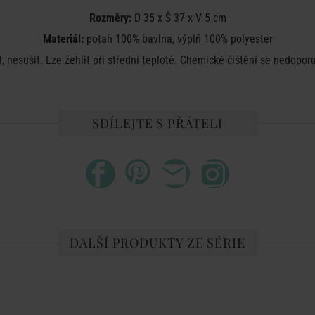
Rozměry:
D 35 x Š 37 x V 5 cm
Materiál:
potah 100% bavlna, výplň 100% polyester
t, nesušit. Lze žehlit při střední teplotě. Chemické čištění se nedopor
SDÍLEJTE S PŘÁTELI
DALŠÍ PRODUKTY ZE SÉRIE