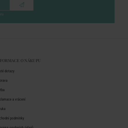
eru
NFORMACE O NÁKUPU
sté dotazy
prava
atba
klamace a vrácení
ruka
chodní podmínky
hrana osobních údajů