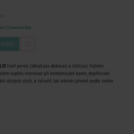
619
a 2-5 pracovní dny
 košíku
LID
tvoří pevný základ pro dekoraci a stylizaci Vašeho
ůžete naplno rozvinout při kombinování barev, doplňování
í různých stylů, a vytvořit tak interiér přesně podle svého