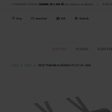
STANDARDNÍ DOPRAVA
ZDARMA OD 2 500 KČ
(nevztahuje se na nábytek)
|
30 DNÍ 
Blog
Newsletter
B2B
Obchody
NOVINKY
SVATBA
NÁBYTE
Domů
Piknik
SOLID Podsedák se šňůrkami 35 x 37 cm - šedá