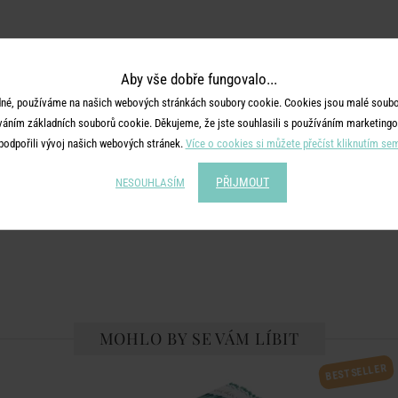
Aby vše dobře fungovalo...
né, používáme na našich webových stránkách soubory cookie. Cookies jsou malé soubor
váním základních souborů cookie. Děkujeme, že jste souhlasili s používáním marketingo
podpořili vývoj našich webových stránek.
Více o cookies si můžete přečíst kliknutím se
PŘIJMOUT
NESOUHLASÍM
MOHLO BY SE VÁM LÍBIT
BESTSELLER