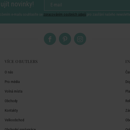
ujít novinky!
ožením e-mailu souhlasíte se
zpracováním osobních údajů
pro zasílání našeho newslett
VÍCE O BUTLERS
I
O nás
Ča
Pro média
Do
Volná místa
Pl
Obchody
Re
Kontakty
Zá
Velkoobchod
Ob
Obchodní spolupráce
Oc