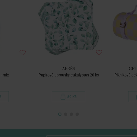
APRÈS
GET
 - mix
Papírové ubrousky eukalyptus 20 ks
Pikniková dek
č
89 Kč