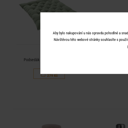
Aby bylo nakupování u nás opravdu pohodlné a snad
Návštěvou této webové stránky souhlasíte s použí
SOLID
Podsedák 42 x 42 cm - šalvějová
399 Kč
279 Kč