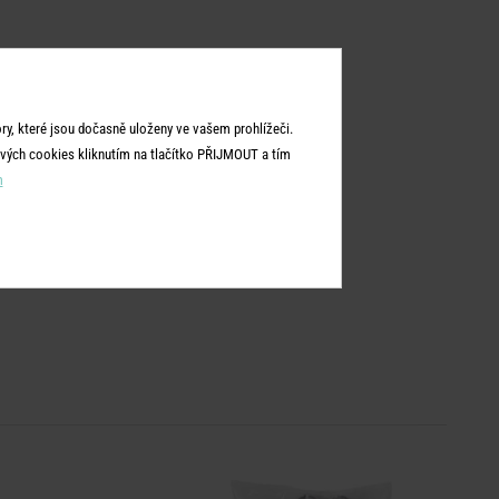
y, které jsou dočasně uloženy ve vašem prohlížeči.
vých cookies kliknutím na tlačítko PŘIJMOUT a tím
m