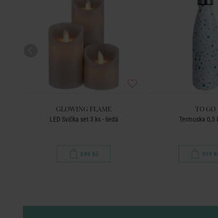
GLOWING FLAME
TO GO
íkem
LED Svíčka set 3 ks - šedá
Termoska 0,5 l
849 Kč
399 K